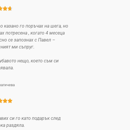



о казано го поръчах на шега, но
ах потресена , когато 4 месеца
сно се запознах с Павел –
ният ми съпруг.
убавото нещо, което съм си
явала.
рагичева



вих си го като подарък след
ка раздяла.