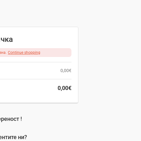
ичка
зна.
Continue shopping
0,00
€
0,00
€
реност !
ентите ни?