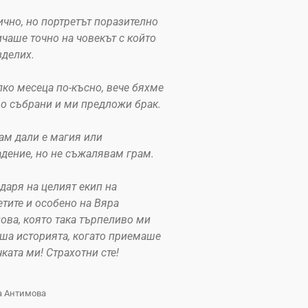
чно, но портретът поразително
чаше точно на човекът с който
зделих.
ко месеца по-късно, вече бяхме
о събрани и ми предложи брак.
ам дали е магия или
дение, но не съжалявам грам.
даря на целият екип на
тите и особено на Вяра
ова, която така търпеливо ми
ша историята, когато приемаше
ката ми! Страхотни сте!
а Антимова