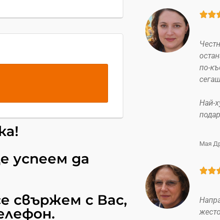


Честн
остан
по-къ
сегаш
Най-х
подар
ка!
Мая Д
е успеем да


е свържем с Вас,
Напра
елефон.
жесто