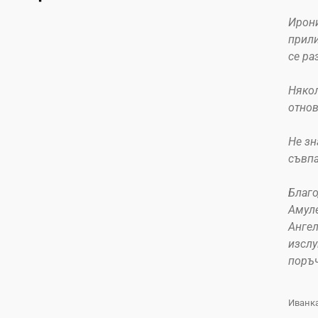
Ирони
прили
се ра
Някол
отнов
Не зн
съвпа
Благо
Амуле
Ангел
изслу
поръч
Иванк