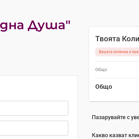
дна Душа"
Твоята Кол
Вашата количка е пра
.
Общо
Общо
Пазарувайте с уве
Какво казват кли