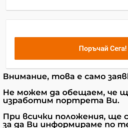
Поръчай Сега!
Внимание, това е само заяв
Не можем да обещаем, че щ
изработим портрета Ви.
При всички положения, ще с
за да Ви информираме по т