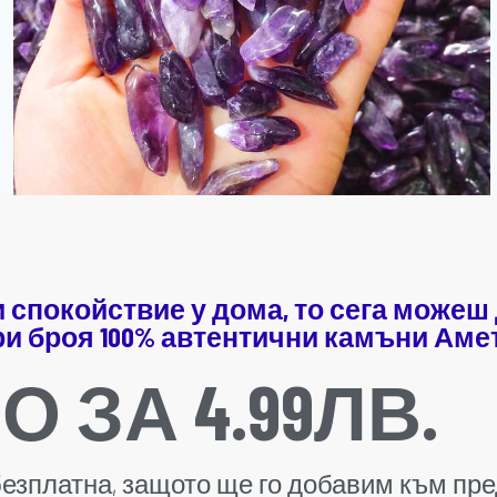
 спокойствие у дома, то сега можеш
ри броя 100% автентични камъни Амет
 ЗА 4.99ЛВ.
 безплатна, защото ще го добавим към пр