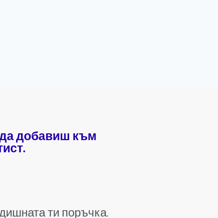
 да добавиш към
ист.
едишната ти поръчка.