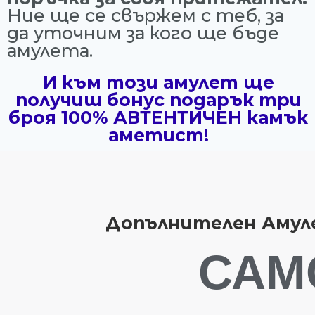
Ние ще се свържем с теб, за
да уточним за кого ще бъде
амулета.
И към този амулет ще
получиш бонус подарък три
броя 100% АВТЕНТИЧЕН камък
аметист!
Допълнителен Амуле
САМО