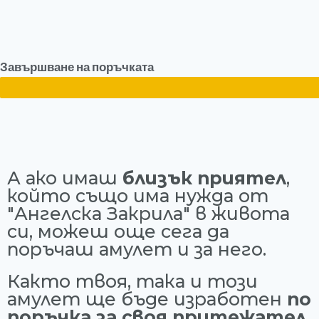
Завършване на поръчката
А ако имаш
близък приятел
,
който също има нужда от
"Ангелска Закрила" в живота
си, можеш още сега да
поръчаш амулет и за него.
Както твоя, така и този
амулет ще бъде изработен
по
поръчка за своя притежател.