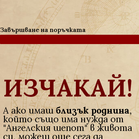
Завършване на поръчката
ИЗЧАКАЙ!
А ако имаш
близък роднина
,
който също има нужда от
"Ангелския шепот" в живота
си, можеш още сега да