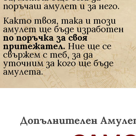
поръчаш амулет и за него.
Както твоя, така и този
амулет ще бъде изработен
по поръчка за своя
притежател.
Ние ще се
свържем с теб, за да
уточним за кого ще бъде
амулета.
Допълнителен Амулет 