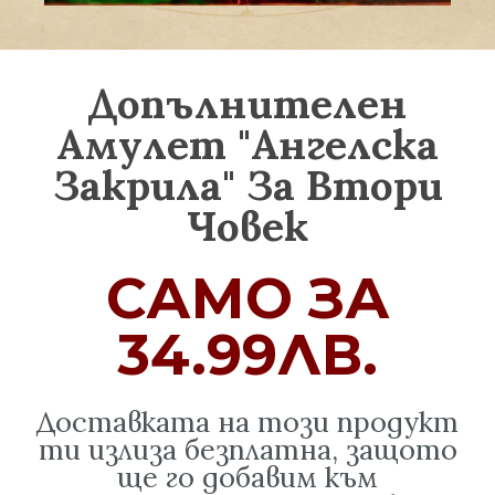
Допълнителен
Амулет "Ангелска
Закрила" За Втори
Човек
САМО ЗА
34.99ЛВ.
Доставката на този продукт
ти излиза безплатна, защото
ще го добавим към