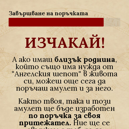
Завършване на поръчката
ИЗЧАКАЙ!
А ако имаш
близък роднина
,
който също има нужда от
"Ангелския шепот" в живота
си, можеш още сега да
поръчаш амулет и за него.
Както твоя, така и този
амулет ще бъде изработен
по поръчка за своя
притежател.
Ние ще се