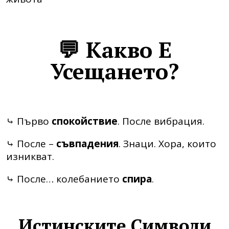
💬 Какво Е
Усещането?
⤷ Първо
спокойствие
. После вибрация.
⤷ После –
съвпадения
. Знаци. Хора, които
изникват.
⤷ После… колебанието
спира
.
Истинските Символи