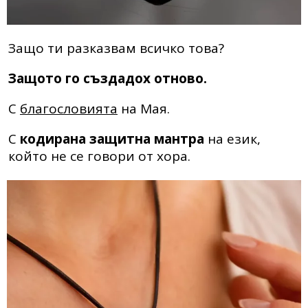
Защо ти разказвам всичко това?
Защото го създадох отново.
С
благословията
на Мая.
С
кодирана защитна мантра
на език,
който не се говори от хора.