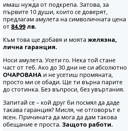
имаш нужда от подкрепа. Затова, за
първите 10 души, които се доверят,
предлагам амулета на символичната цена
от
84.99
лв.
Към това ще добавя и моята
желязна,
лична гаранция.
Носи амулета. Усети го. Нека той стане
част от теб. Ако до 30 дни не си абсолютно
ОЧАРОВАНА
и не усетиш промяната,
просто ми се обади. Ще ти върна парите
до стотинка. Без въпроси, без увъртания.
Запитай се – кой друг би посмял да даде
такава гаранция? Мисля, че отговорът е
ясен. Причината да мога да дам такова
обещание е проста.
Защото работи.