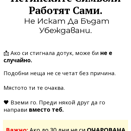
Работят Сами.
Не Искат Да Бъдат
Убеждавани.
📩 Ако си стигнала дотук, може би
не е
случайно.
Подобни неща не се четат без причина.
Мястото ти те очаква.
🖤 Вземи го. Преди някой друг да го
направи
вместо теб.
Важно:
Ако до 30 дни не си
ОЧАРОВАНА