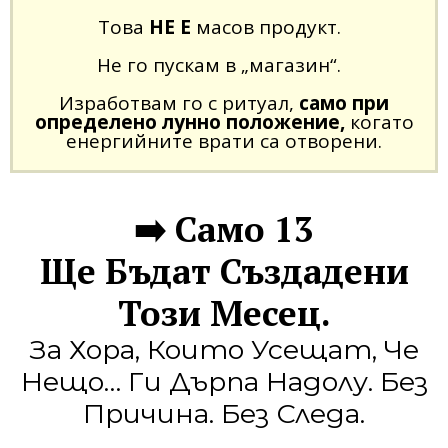
Това
НЕ Е
масов продукт.
Не го пускам в „магазин“.
Изработвам го с ритуал,
само при
определено лунно положение,
когато
енергийните врати са отворени.
➡️ Само 13
Ще Бъдат Създадени
Този Месец.
За Хора, Които Усещат, Че
Нещо… Ги Дърпа Надолу. Без
Причина. Без Следа.