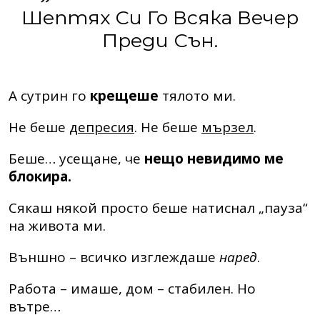
Шептях Си Го Всяка Вечер
Преди Сън.
А сутрин го
крещеше
тялото ми.
Не беше
депресия
. Не беше
мързел
.
Беше… усещане, че
нещо невидимо ме
блокира.
Сякаш някой просто беше натиснал „пауза“
на живота ми.
Външно – всичко изглеждаше
наред
.
Работа – имаше, дом – стабилен. Но
вътре…