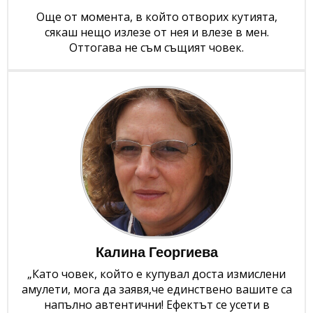
Още от момента, в който отворих кутията,
сякаш нещо излезе от нея и влезе в мен.
Оттогава не съм същият човек.
Калина Георгиева
„Като човек, който е купувал доста измислени
амулети, мога да заявя,че единствено вашите са
напълно автентични! Ефектът се усети в