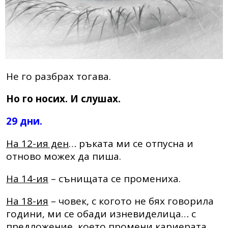
Не го разбрах тогава.
Но го носих. И слушах.
29 дни.
На 12-ия ден
… ръката ми се отпусна и
отново можех да пиша.
На 14-ия
– сънищата се промениха.
На 18-ия
– човек, с когото не бях говорила
години, ми се обади изневиделица… с
предложение, което промени кариерата