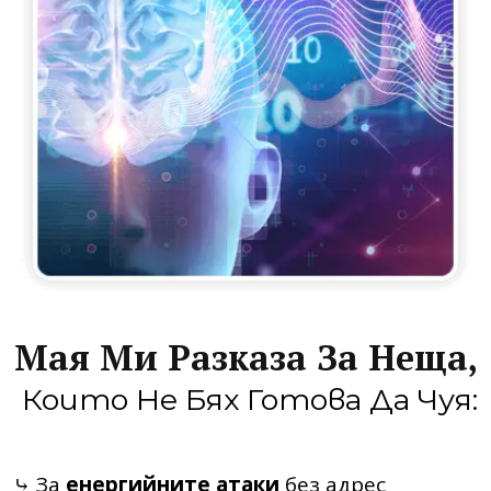
Мая Ми Разказа За Неща,
Които Не Бях Готова Да Чуя:
⤷ За
енергийните атаки
без адрес