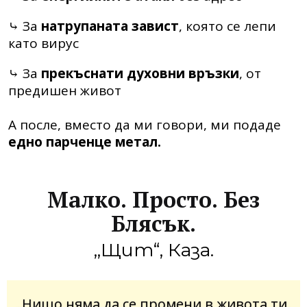
⤷ За
натрупаната завист
, която се лепи
като вирус
⤷ За
прекъснати духовни връзки
, от
предишен живот
А после, вместо да ми говори, ми подаде
едно парченце метал.
Малко. Просто. Без
Блясък.
„Щит“, Каза.
„Нищо няма да се промени в живота ти,