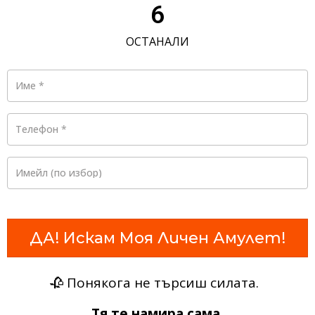
6
ОСТАНАЛИ
Име
*
Телефон
*
Имейл
(по избор)
ДА! Искам Моя Личен Амулет!
🥀 Понякога не търсиш силата.
Тя те намира сама.