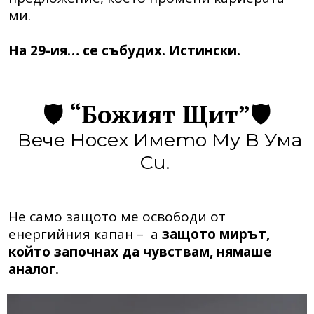
ми.
На 29-ия… се събудих. Истински.
🛡️
“Божият Щит”
🛡️
Вече Носех Името Му В Ума
Си.
Не само защото ме освободи от
енергийния капан –
а
защото мирът,
който започнах да чувствам, нямаше
аналог.