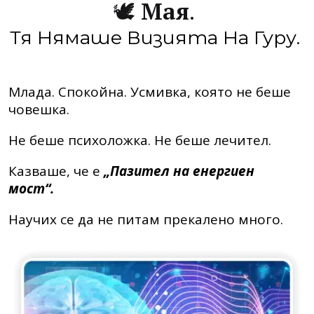
🕊️
Мая
.
Тя Нямаше Визията На Гуру.
Млада. Спокойна. Усмивка, която не беше
човешка.
Не беше психоложка. Не беше лечител.
Казваше, че е
„Пазител на енергиен
мост“.
Научих се да не питам прекалено много.