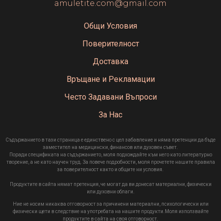
amuletite.com@gmail.com
Общи Условия
Поверителност
Доставка
Връщане и Рекламации
Често Задавани Въпроси
За Нас
Съдържанието в тази страница е единствено с цел забавление и няма претенции да бъде
заместител на медицински, финансов или духовен съвет.
Поради спецификата на съдържанието, моля подхождайте към него като литературно
творение, а не като научен труд. За повече подробности, моля прочетете нашите правила
за поверителност както и общите ни условия.
Продуктите в сайта нямат претенция, че могат да ви донесат материални, физически
или духовни облаги.
Ние не носим никаква отговорност за причинени материални, психологически или
физически щети в следствие на употребата на нашите продукти.Моля използвайте
продуктите в сайта на своя отговорност.