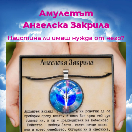
Амулетът
Ангелска Закрила
Наистина ли имаш нужда от него?