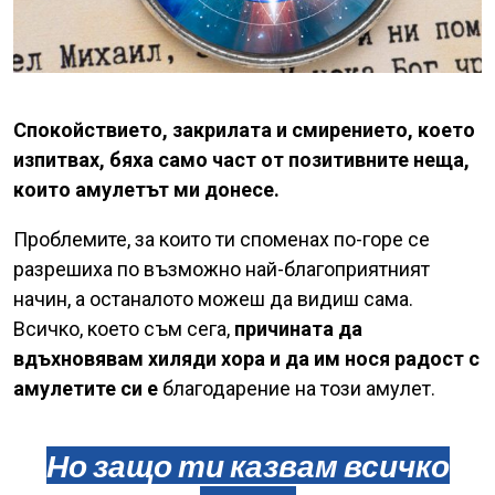
Спокойствието, закрилата и смирението, което
изпитвах, бяха само част от позитивните неща,
които амулетът ми донесе.
Проблемите, за които ти споменах по-горе се
разрешиха по възможно най-благоприятният
начин, а останалото можеш да видиш сама.
Всичко, което съм сега,
причината да
вдъхновявам хиляди хора и да им нося радост с
амулетите си е
благодарение на този амулет.
Но защо ти казвам всичко