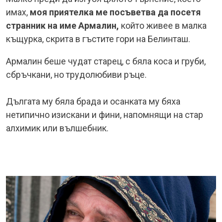
имах,
моя приятелка ме посъветва да посетя
странник на име Армалин,
който живее в малка
къщурка, скрита в гъстите гори на Белинташ.
Армалин беше чудат старец, с бяла коса и груби,
сбръчкани, но трудолюбиви ръце.
Дългата му бяла брада и осанката му бяха
нетипично изискани и фини, напомнящи на стар
алхимик или вълшебник.