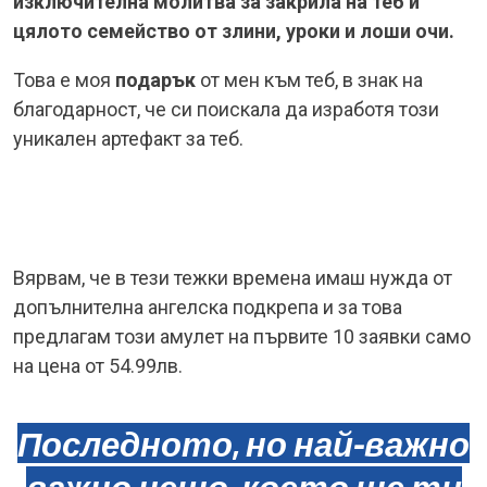
изключителна молитва за закрила на теб и
цялото семейство от злини, уроки и лоши очи.
Това е моя
подарък
от мен към теб, в знак на
благодарност, че си поискала да изработя този
уникален артефакт за теб.
Вярвам, че в тези тежки времена имаш нужда от
допълнителна ангелска подкрепа и за това
предлагам този амулет на първите 10 заявки само
на цена от 54.99лв.
Последното, но най-важно
важно нещо, което ще ти