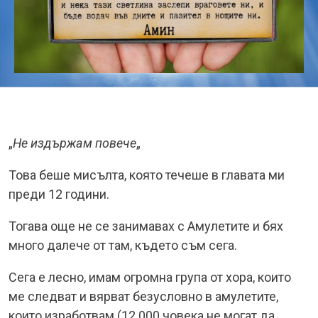
„
Не издържам повече
„
Това беше мисълта, която течеше в главата ми
преди 12 години.
Тогава още не се занимавах с Амулетите и бях
много далече от там, където съм сега.
Сега е лесно, имам огромна група от хора, които
ме следват и вярват безусловно в амулетите,
които изработвам (12 000 човека не могат да