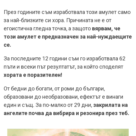
През годините съм изработвала този амулет само
за най-близките си хора. Причината не е от
егоистична гледна точка, а защото
вярвам, че
този амулет е предназначен за най-нуждаещите
се.
За последните 12 години съм го изработвала 62
пъти и всеки път резултатът, за който споделят
хората е поразителен!
От бедни до богати, от роми до българи,
образовани до необразовани, ефектът е винаги
един и същ. За по-малко от 29 дни,
закрилата на
ангелите почва да вибрира и резонира през теб.