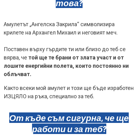
това?
Амулетът „Ангелска Закрила“ символизира
крилете на Архангел Михаил и неговият меч.
Поставен върху гърдите ти или близо до теб се
вярва, че
той ще те брани от злата участ и от
лошите енергийни полета, които постоянно ни
облъчват.
Както всеки мой амулет и този ще бъде изработен
ИЗЦЯЛО на ръка, специално за теб.
От къде съм сигурна, че ще
работи и за теб?