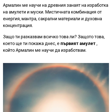
Армалин ме научи на древния занаят на изработка
на амулети и муски. Мистичната комбинация от
енергия, мантра, сакрални материали и духовна
концентрация.
Защо ти разказвам всичко това ли? Защото това,
което ще ти покажа днес, е
първият амулет
,
който Армалин ме научи да изработвам.