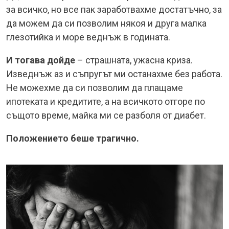
за всичко, но все пак заработвахме достатъчно, за
да можем да си позволим някоя и друга малка
глезотийка и море веднъж в годината.
И тогава дойде
– страшната, ужасна криза.
Изведнъж аз и съпругът ми останахме без работа.
Не можехме да си позволим да плащаме
ипотеката и кредитите, а на всичкото отгоре по
същото време, майка ми се разболя от диабет.
Положението беше трагично.