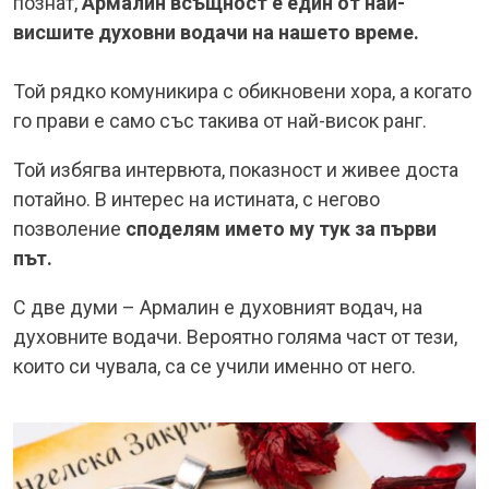
познат,
Армалин всъщност е един от най-
висшите духовни водачи на нашето време.
Той рядко комуникира с обикновени хора, а когато
го прави е само със такива от най-висок ранг.
Той избягва интервюта, показност и живее доста
потайно. В интерес на истината, с негово
позволение
споделям името му тук за първи
път.
С две думи – Армалин е духовният водач, на
духовните водачи. Вероятно голяма част от тези,
които си чувала, са се учили именно от него.