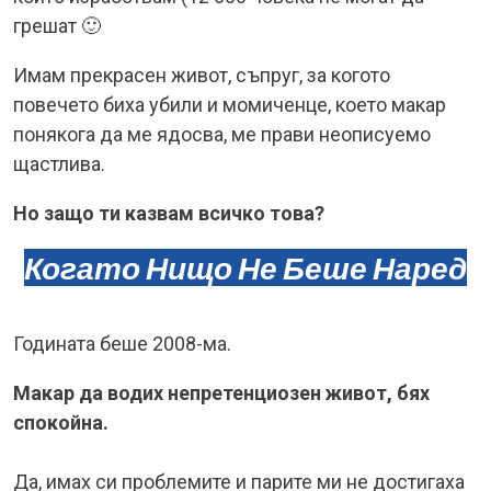
грешат 🙂
Имам прекрасен живот, съпруг, за когото
повечето биха убили и момиченце, което макар
понякога да ме ядосва, ме прави неописуемо
щастлива.
Но защо ти казвам всичко това?
Когато Нищо Не Беше Наред
Годината беше 2008-ма.
Макар да водих непретенциозен живот, бях
спокойна.
Да, имах си проблемите и парите ми не достигаха