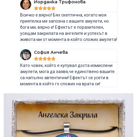
Йорданка Трифонова





Всичко е вярно! Бях скептична, когато моя
приятелка ме запозна с вашите амулети, но
бога ми, вярно е! Ефектът е поразителен,
усещам закрилата на ангелите и успехът в
живота ми от момента в който сложих амулета!
София Анчева





Като човек, който е купувал доста измислени
амулети, мога да заявя,че единствено вашите
са напълно автентични! Ефектът се усети в
момента в който го сложих на врата си!