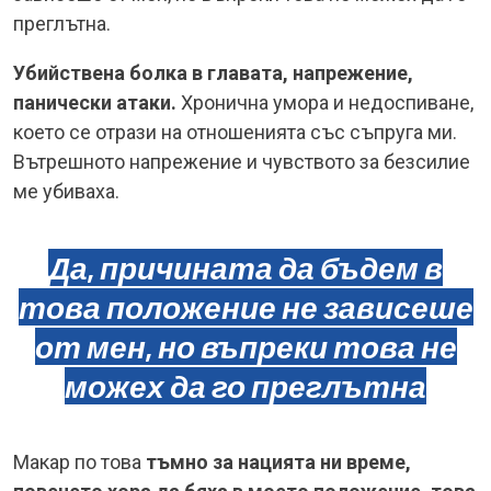
преглътна.
Убийствена болка в главата, напрежение,
панически атаки.
Хронична умора и недоспиване,
което се отрази на отношенията със съпруга ми.
Вътрешното напрежение и чувството за безсилие
ме убиваха.
Да, причината да бъдем в
това положение не зависеше
от мен, но въпреки това не
можех да го преглътна
Макар по това
тъмно за нацията ни време,