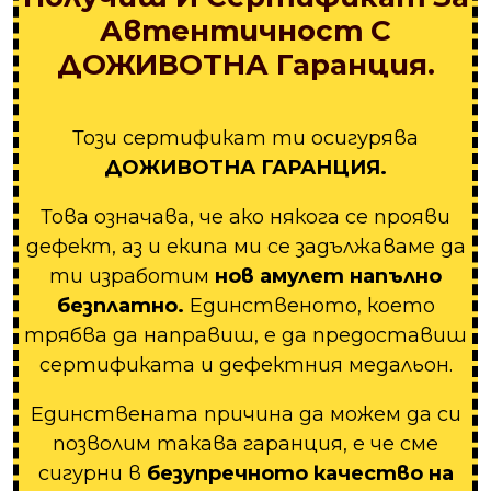
Автентичност С
ДОЖИВОТНА Гаранция.
Този сертификат ти осигурява
ДОЖИВОТНА ГАРАНЦИЯ.
Това означава, че ако някога се прояви
дефект, аз и екипа ми се задължаваме да
ти изработим
нов амулет напълно
безплатно.
Единственото, което
трябва да направиш, е да предоставиш
сертификата и дефектния медальон.
Единствената причина да можем да си
позволим такава гаранция, е че сме
сигурни в
безупречното качество на