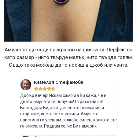
Амулетът ще седи прекрасно на шията ти. Перфектен
като размер - нито твърде малък, нито твърде голям.
Също така можеш да го носиш в джоб или чанта.
Камелия Стефанова





Добър вечер! Искам само да Ви кажа, че и
двата амулета ги получих! Страхотни са!
Благодаря Ви, за отделеното внимание и
старание, което сте вложили. Амулета
наистина го усещам толкова силен, колкото сте
го описали. Радвам се, че Ви намерих!