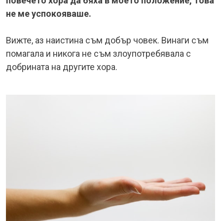
повечето хора да бяха в моето положение, това
не ме успокояваше.
Вижте, аз наистина съм добър човек. Винаги съм
помагала и никога не съм злоупотребявала с
добрината на другите хора.