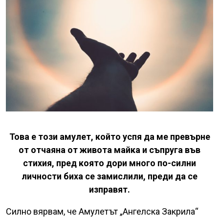
Това е този амулет, който успя да ме превърне
от отчаяна от живота майка и съпруга във
стихия, пред която дори много по-силни
личности биха се замислили, преди да се
изправят.
Силно вярвам, че Амулетът „Ангелска Закрила“