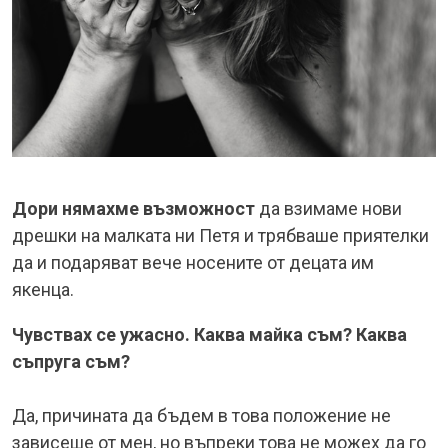
Дори нямахме възможност
да взимаме нови
дрешки на малката ни Петя и трябваше приятелки
да и подаряват вече носените от децата им
якенца.
Чувствах се ужасно. Каква майка съм? Каква
съпруга съм?
Да, причината да бъдем в това положение не
зависеше от мен, но въпреки това не можех да го