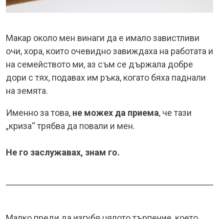
Макар около мен винаги да е имало завистливи
очи, хора, които очевидно завиждаха на работата и
на семейството ми, аз съм се държала добре
дори с тях, подавах им ръка, когато бяха паднали
на земята.
Именно за това,
не можех да приема
, че тази
„криза“ трябва да повали и мен.
Не го заслужавах, знам го.
Малко преди да изгубя цялото търпение, което