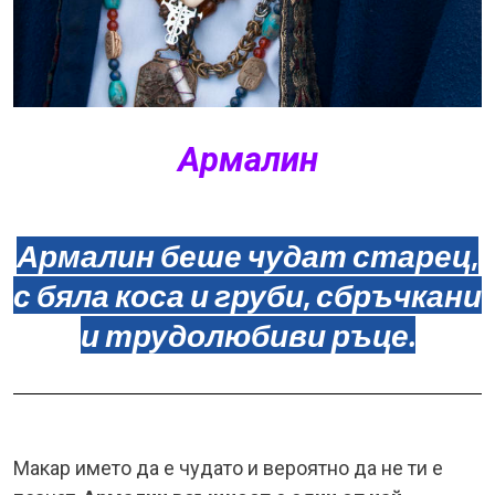
Армалин
Армалин беше чудат старец,
с бяла коса и груби, сбръчкани
и трудолюбиви ръце.
Макар името да е чудато и вероятно да не ти е