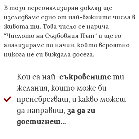
В този персонализиран доклад ще
изследваме едно от най-важните числа в
живота ти. Това число се нарича
“Числото на Съдбовния Път” и ще го
анализираме по начин, който вероятно
никога не си виждала досега.
Кои са най-
съкровените
ти
желания, които може би
пренебрегваш, и какво можеш
да направиш,
за да ги
достигнеш...