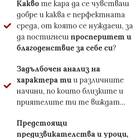
Какво
те кара да се чувстваш
добре и каква е перфектната
среда, от която се нуждаеш, за
да постигнеш
просперитет и
благоденствие за себе си
?
Задълбочен анализ на
характера ти
и различните
начини, по които близките и
приятелите ти те виждат...
Предстоящи
предизвикателства и уроци,