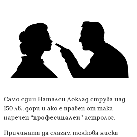
Само един Натален Доклад струва над
150 лв., дори и ако е правен от така
наречен “
професинален
” астролог.
Причината да слагам толкова ниска