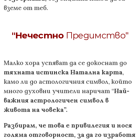
вземе от теб.
"Нечестно
Предимство"
Малко хора успяват да се докоснат до
тяхната истинска Натална карта
,
камо ли до астологичния символ, който
много духовни учители наричат “
Най-
важния астрологичен символ в
живота на човека”.
Разбирам, че това е привилегия и нося
голяма отговорност, за да го изработя