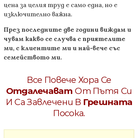
цена за целия труд е само една, но е
изключително важна.
През последните две години виждам и
чувам какво се случва с приятелите
ми, с клиентите ми и най-вече със
семейството ми.
Все Повече Хора Се
Отдалечават
От Пътя Си
И Са Завлечени В
Грешната
Посока.