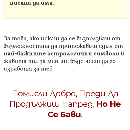
писана да има.
За това, ако искаш да се възползваш от
възможността да притежаваш един от
най-важните астрологични символи
в
живота ти, за мен ще бъде чест да го
изработя за теб.
Помисли Добре, Преди Да
Продължиш Напред,
Но Не
Се Бави
.