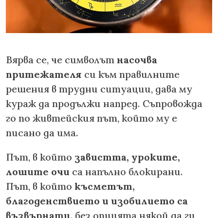
Вярва се, че символът
насочва
притежателя
си към правилните
решения в трудни ситуации, дава му
кураж да продължи напред. Съпровожда
го по живтейския път, който му е
писано да има.
Път, в който
завистта, уроките,
лошите очи
са напълно блокирани.
Път, в който
късметът,
благоденствието и изобилието са
възвърнати,
без опцията някой да ги