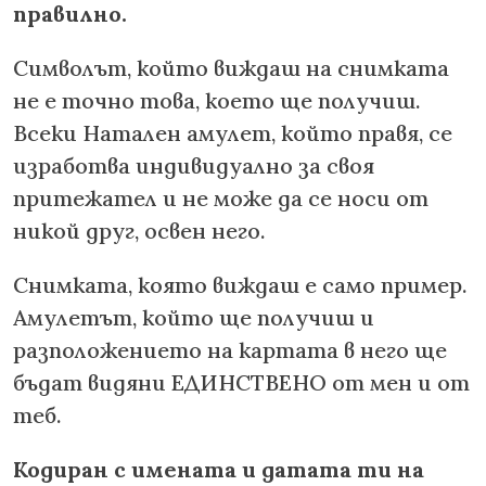
правилно.
Символът, който виждаш на снимката
не е точно това, което ще получиш.
Всеки Натален амулет, който правя, се
изработва индивидуално за своя
притежател и не може да се носи от
никой друг, освен него.
Снимката, която виждаш е само пример.
Амулетът, който ще получиш и
разположението на картата в него ще
бъдат видяни ЕДИНСТВЕНО от мен и от
теб.
Кодиран с имената и датата ти на