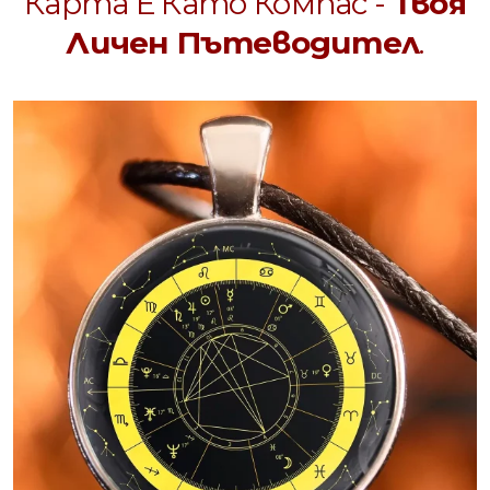
Карта Е Като Компас -
Твоя
Личен Пътеводител
.