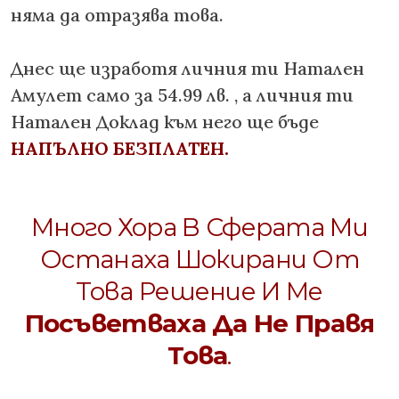
няма да отразява това.
Днес ще изработя личния ти Натален
Амулет само за 54.99 лв. , а личния ти
Натален Доклад към него ще бъде
НАПЪЛНО БЕЗПЛАТЕН.
Много Хора В Сферата Ми
Останаха Шокирани От
Това Решение И Ме
Посъветваха Да Не Правя
Това
.