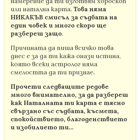
намерение да ти изготвям хороскоп
или натална карта.
Това няма
НИКАКЪВ смисъл за съдбата на
един човек и много скоро ще
разбереш защо
.
Причината да пиша всичко това
днес е за да ти кажа онази истина,
която всеки астролог няма
смелостта да ти признае.
Прочети следващите редове
много внимателно, за да разбереш
как Наталната ти карта е тясно
свързано със съдбата, късмета,
спокойствието, благоденствието
и изобилието ти…