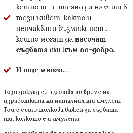
които ти е писано да научиш в
този живот, както и
неочаквани възможности,
които могат да
насочат
съдбата ти към по-добро.
И още много….
Този доклад се изготвя по време на
изработката на наталния ти амулет.
Той е също толкова важен за съдбата
ти, колкото е и амулета.