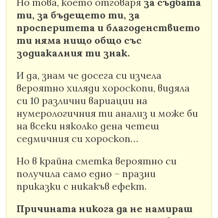
Но това, което отговаря
за съдбата
ти, за бъдещето ти, за
просперитета и благоденствието
ти няма нищо общо със
зодиакалния ти знак.
И да, знам че досега си изчела
вероятно хиляди хороскопи, видяла
си 10 различни вариации на
нумерологичния ти анализ и може би
на всеки няколко дена четеш
седмичния си хороскоп…
Но в крайна сметка вероятно си
получила само едно – празни
приказки с никакъв ефект.
Причината никога да не намираш