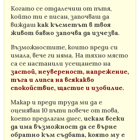
Когато се отдалечиш от пътя,
който ти е писан, започваш да
виждаш
как късметът в твоя
живот бавно започва да изчезва
.
Възможностите, които преди си
имала, вече ги няма. На тяхно място
са се настанили усещането на
застой, неувереност, напрежение,
тъга и липса на всякакво
спокойствие, щастие и изобилие.
Макар и преди труда ми да е
оценяван 10 пъти повече от това,
което предлагам днес,
искам всеки
да има възможност да се върне
обратно към съдбата, която му е