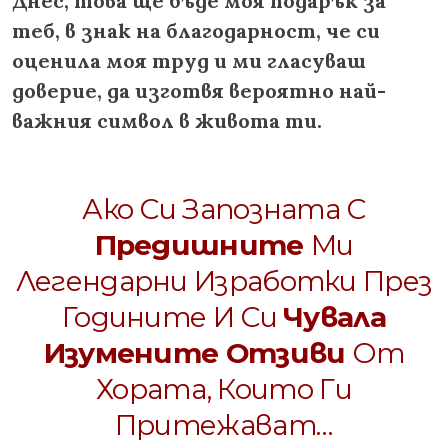
Днес, това ще бъде моя подарък за
теб, в знак на благодарност, че си
оценила моя труд и ми гласуваш
доверие, да изготвя вероятно най-
важния символ в живота ти.
Ако Си Запозната С
Предишните
Ми
Легендарни Изработки През
Годините И Си
Чувала
Изумените Отзиви
От
Хората, Които Ги
Притежават…