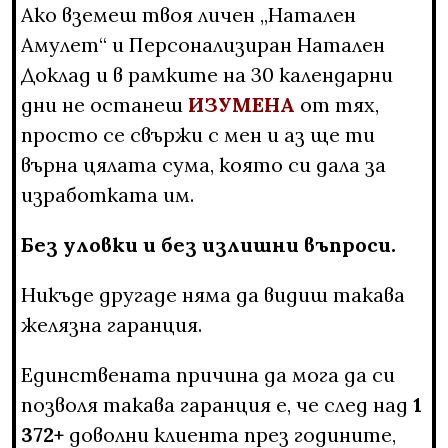
Ако вземеш твоя личен „Натален
Амулет“ и Персонализиран Натален
Доклад и в рамките на 30 календарни
дни не останеш
ИЗУМЕНА
от тях,
просто се свържи с мен и аз ще ти
върна цялата сума, която си дала за
изработката им.
Без уловки и без излишни въпроси.
Никъде другаде няма да видиш такава
желязна гаранция.
Единствената причина да мога да си
позволя такава гаранция е, че след над
1
372+
доволни клиента през годините,