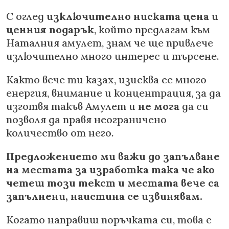
С оглед
изключително ниската цена и
ценния подарък
, който предлагам към
Наталния амулет, знам че ще привлече
излючително много интерес и търсене.
Както вече ти казах, изисква се много
енергия, внимание и концентрация, за да
изготвя такъв Амулет и
не мога
да си
позволя да правя неограничено
количество от него.
Предложението ми важи до запълване
на местата за изработка така че ако
четеш този текст и местата вече са
запълнени, наистина се извинявам.
Когато направиш поръчката си, това е