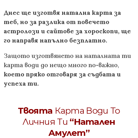
Днес ще изготвя натална карта за
теб, но за разлика от повечето
астролози и сайтове за хороскопи, ще
го направя напълно безплатно.
Защото изготвянето на наталната ти
карта води до нещо много по-важно,
което пряко отговаря за съдбата и
успеха ти.
Твоята
Карта Води То
Личния Ти
“Натален
Амулет”