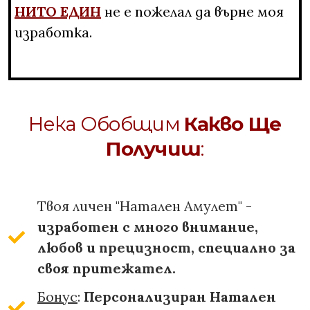
НИТО ЕДИН
не е пожелал да върне моя
изработка.
Нека Обобщим
Какво Ще
Получиш
:
Твоя личен "Натален Амулет" -
изработен с много внимание,
любов и прецизност, специално за
своя притежател.
Бонус
:
Персонализиран Натален