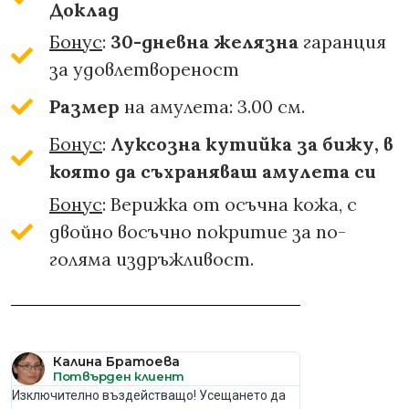
Доклад
Бонус
:
30-дневна желязна
гаранция
за удовлетвореност
Размер
на амулета: 3.00 см.
Бонус
:
Луксозна кутийка за бижу, в
която да съхраняваш амулета си
Бонус
: Верижка от осъчна кожа, с
двойно восъчно покритие за по-
голяма издръжливост.
Калина Братоева
Потвърден клиент
Изключително въздействащо! Усещането да