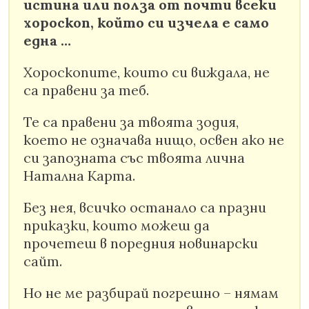
истина или полза от почти всеки
хороскоп, който си изчела е само
една …
Хороскопите, които си виждала, не
са правени за теб.
Те са правени за твоята зодия,
което не означава нищо, освен ако не
си запозната със твоята лична
Натална Карта.
Без нея, всичко останало са празни
приказки, които можеш да
прочетеш в поредния новинарски
сайт.
Но не ме разбирай погрешно – нямам