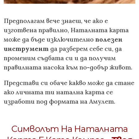
Предполагам вече знаеш, че ако е
изготвена правилно, Наталната карта
може да бъде изключително
полезен
инструмент
да разберем себе си, да
променим съдбата си и да получим
правилната насока към по-добър живот.
Представи си обаче какво може да стане
ако личната ти натална карта се
изработи под формата на Амулет.
Символът На Наталната