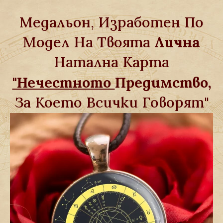
Медальон, Изработен По
Модел На Твоята
Лична
Натална Карта
"Нечестното
Предимство,
За Което Всички Говорят"