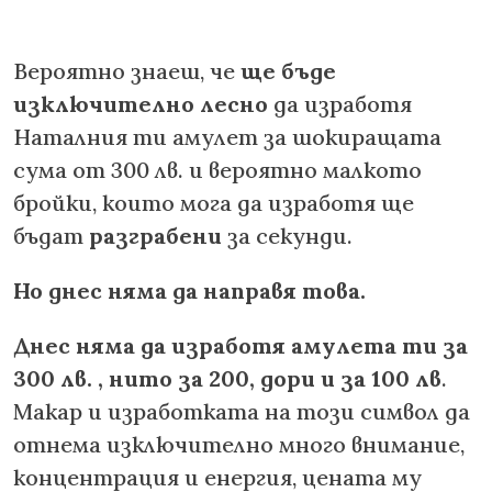
Вероятно знаеш, че
ще бъде
изключително лесно
да изработя
Наталния ти амулет за шокиращата
сума от 300 лв. и вероятно малкото
бройки, които мога да изработя ще
бъдат
разграбени
за секунди.
Но днес няма да направя това.
Днес няма да изработя амулета ти за
300 лв. , нито за 200, дори и за 100 лв
.
Макар и изработката на този символ да
отнема изключително много внимание,
концентрация и енергия, цената му