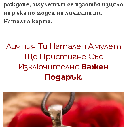
раждане, амулетът се изготвя изцяло
на ръка по модел на личната ти
Натална карта.
Личния Ти Натален Амулет
Ще Пристигне Със
Изключително
Важен
Подарък.