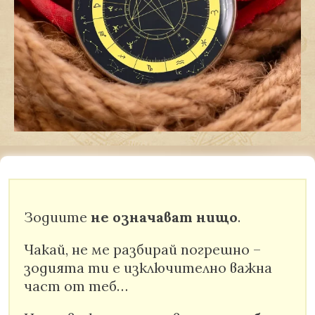
Зодиите
не означават нищо
.
Чакай, не ме разбирай погрешно –
зодията ти е изключително важна
част от теб…