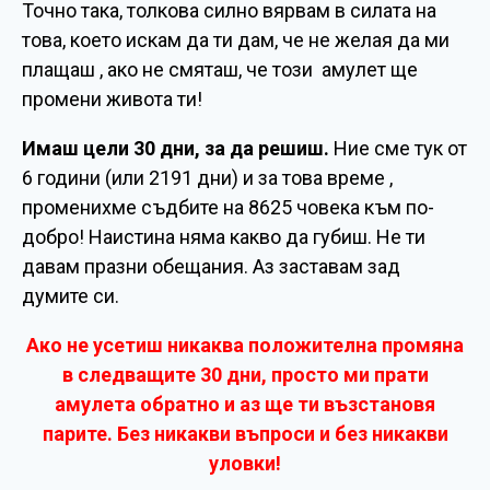
Точно така, толкова силно вярвам в силата на
това, което искам да ти дам, че не желая да ми
плащаш , ако не смяташ, че този амулет ще
промени живота ти!
Имаш цели 30 дни, за да решиш.
Ние сме тук от
6 години (или 2191 дни) и за това време ,
променихме съдбите на 8625 човека към по-
добро! Наистина няма какво да губиш. Не ти
давам празни обещания. Аз заставам зад
думите си.
Ако не усетиш никаква положителна промяна
в следващите 30 дни, просто ми прати
амулета обратно и аз ще ти възстановя
парите. Без никакви въпроси и без никакви
уловки!