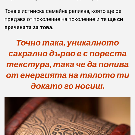
Това е истинска семейна реликва, която ще се
предава от поколение на поколение и
ти ще си
причината за това.
Точно така, уникалното
сакрално дърво е с пореста
текстура, така че да попива
от енергията на тялото ти
докато го носиш.