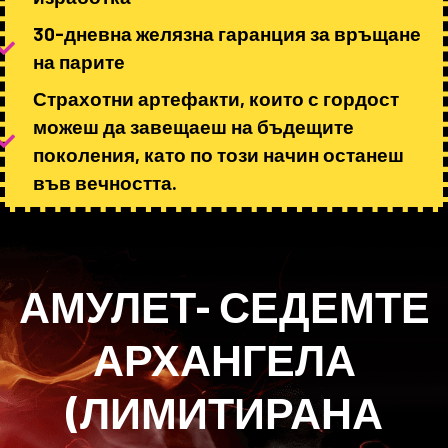
30-дневна желязна гаранция за връщане
на парите
Страхотни артефакти, които с гордост
можеш да завещаеш на бъдещите
поколения, като по този начин останеш
във вечността.
АМУЛЕТ- СЕДЕМТЕ
АРХАНГЕЛА
(ЛИМИТИРАНА