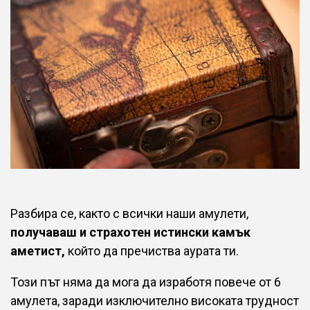
Разбира се, както с всички наши амулети,
получаваш и страхотен истински камък
аметист,
който да пречиства аурата ти.
Този път няма да мога да изработя повече от 6
амулета, заради изключително високата трудност