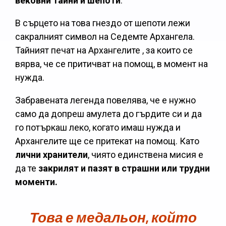
вековни тайни и шепоти
.
В сърцето на това гнездо от шепоти лежи
сакралният символ на Седемте Архангела.
Тайният печат на Архангелите , за които се
вярва, че се притичват на помощ, в момент на
нужда.
Забравената легенда повелява, че е нужно
само да допреш амулета до гърдите си и да
го потъркаш леко, когато имаш нужда и
Архангелите ще се притекат на помощ. Като
лични хранители
, чиято единствена мисия е
да те
закрилят и пазят в страшни или трудни
моменти.
Това е медальон, който