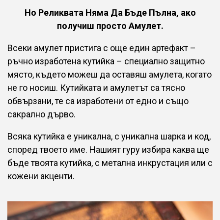
Но Реликвата Няма Да Бъде Пълна, ако
получиш просто Амулет.
Всеки амулет пристига с още един артефакт –
ръчно изработена кутийка – специално защитно
място, където можеш да оставяш амулета, когато
не го носиш. Кутийката и амулетът са тясно
обвързани, те са изработени от едно и също
сакрално дърво.
Всяка кутийка е уникална, с уникална шарка и код,
според твоето име. Нашият гуру избира каква ще
бъде твоята кутийка, с метална инкрустация или с
кожени акценти.