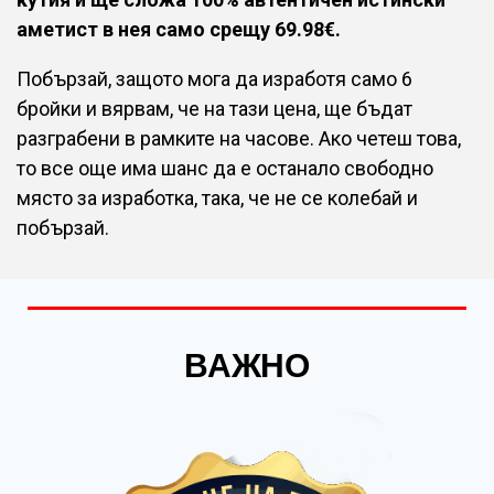
аметист в нея само срещу 69.98€.
Побързай, защото мога да изработя само 6
бройки и вярвам, че на тази цена, ще бъдат
разграбени в рамките на часове. Ако четеш това,
то все още има шанс да е останало свободно
място за изработка, така, че не се колебай и
побързай.
ВАЖНО