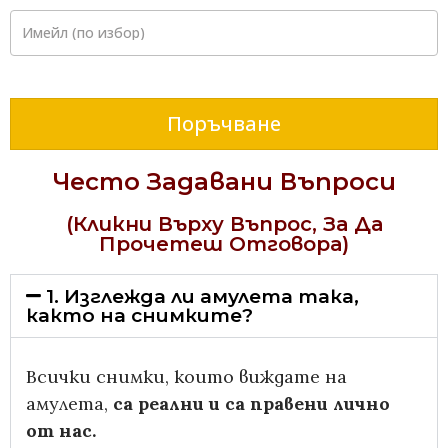
Имейл
(по избор)
Поръчване
Често Задавани Въпроси
(Кликни Върху Въпрос, За Да
Прочетеш Отговора)
1. Изглежда ли амулета така,
както на снимките?
Всички снимки, които виждате на
амулета,
са реални и са правени лично
от нас.