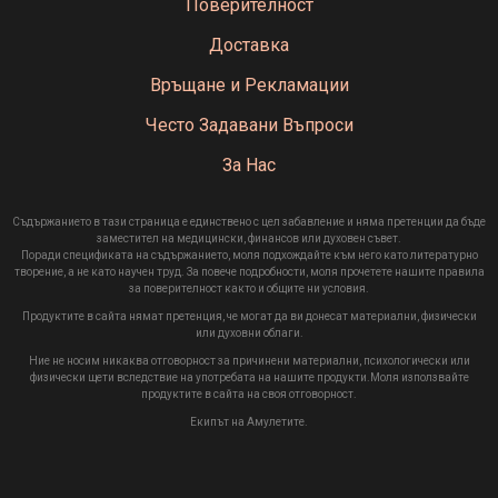
Поверителност
Доставка
Връщане и Рекламации
Често Задавани Въпроси
За Нас
Съдържанието в тази страница е единствено с цел забавление и няма претенции да бъде
заместител на медицински, финансов или духовен съвет.
Поради спецификата на съдържанието, моля подхождайте към него като литературно
творение, а не като научен труд. За повече подробности, моля прочетете нашите правила
за поверителност както и общите ни условия.
Продуктите в сайта нямат претенция, че могат да ви донесат материални, физически
или духовни облаги.
Ние не носим никаква отговорност за причинени материални, психологически или
физически щети вследствие на употребата на нашите продукти.Моля използвайте
продуктите в сайта на своя отговорност.
Екипът на Амулетите.