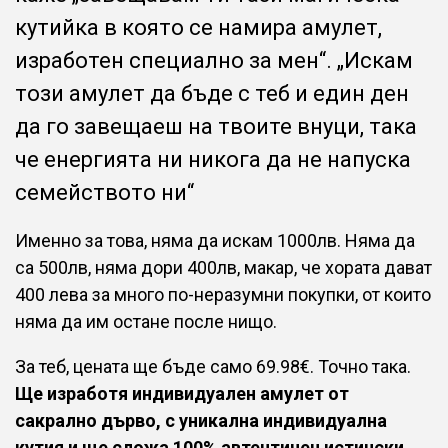
кутийка в която се намира амулет,
изработен специално за мен“. „Искам
този амулет да бъде с теб и един ден
да го завещаеш на твоите внуци, така
че енергията ни никога да не напуска
семейството ни“
Именно за това, няма да искам 1000лв. Няма да
са 500лв, няма дори 400лв, макар, че хората дават
400 лева за много по-неразумни покупки, от които
няма да им остане после нищо.
За теб, цената ще бъде само 69.98€. Точно така.
Ще изработя индивидуален амулет от
сакрално дърво, с уникална индивидуална
кутия и ще сложа 100% автентичен истински