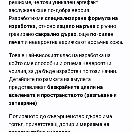
решихме, че този уникален артефакт
заслужава още по-добра версия.
Разработихме
специализирана формула на
изработка,
отново
изцяло на ръка
с ръчно
гравирано
сакрално дърво
, още
по-силен
печат
и невероятна верижка от восъчна кожа.
Това е най-високият клас на изработка на
който сме способни и отнема невероятни
усилия, за да бъде изработен по този начин.
Детайлите по рамката на амулета
представляват
безкрайните цикли на
вселената и пространството (разгъване и
затваряне)
Полираното до съвършенство дърво има
топъл, приветстващ допир и
миризма на