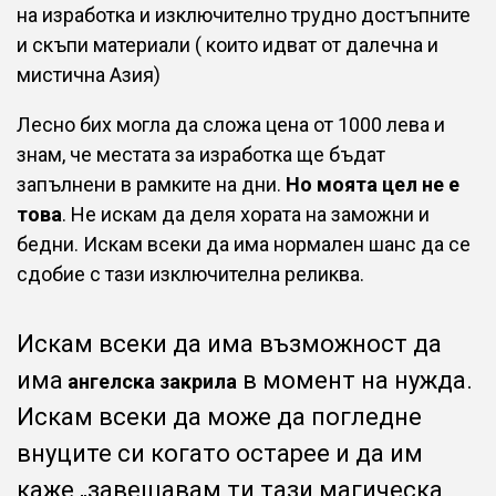
на изработка и изключително трудно достъпните
и скъпи материали ( които идват от далечна и
мистична Азия)
Лесно бих могла да сложа цена от 1000 лева и
знам, че местата за изработка ще бъдат
запълнени в рамките на дни.
Но моята цел не е
това
. Не искам да деля хората на заможни и
бедни. Искам всеки да има нормален шанс да се
сдобие с тази изключителна реликва.
Искам всеки да има възможност да
има
в момент на нужда.
ангелска закрила
Искам всеки да може да погледне
внуците си когато остарее и да им
каже „завещавам ти тази магическа