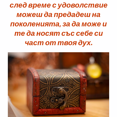
след време с удоволствие
можеш да предадеш на
поколенията, за да може и
те да носят със себе си
част от твоя дух.