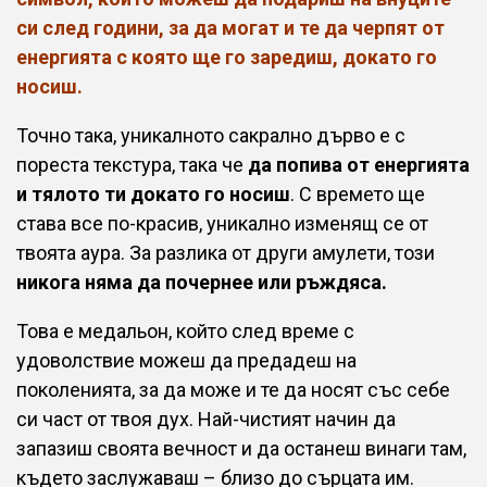
си след години, за да могат и те да черпят от
енергията с която ще го заредиш, докато го
носиш.
Точно така, уникалното сакрално дърво е с
пореста текстура, така че
да попива от енергията
и тялото ти докато го носиш
. С времето ще
става все по-красив, уникално изменящ се от
твоята аура. За разлика от други амулети, този
никога няма да почернее или ръждяса.
Това е медальон, който след време с
удоволствие можеш да предадеш на
поколенията, за да може и те да носят със себе
си част от твоя дух. Най-чистият начин да
запазиш своята вечност и да останеш винаги там,
където заслужаваш – близо до сърцата им.