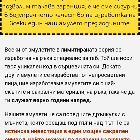
позволим такава гаранция, е че сме сигурни
в безупречното качество на изработка на
всеки един наш амулет през годините.
Всеки от амулетите в лимитираната серия се
изработва на ръка специално за теб. Той ще носи
твоя уникален код в сърцевината си. Докато
други амулети се изработват от непросветени
лица, ние изработваме амулетите си с най-
скъпите и сакрални материали, на ръка, така че да
ти
служат вярно години напред.
Нашите амулети не са поредните дрънкулки с
мъниста, които срещаш под път и над път. Те са
истинска инвестиция в един мощен сакрален
символ, който можеш да подариш на внуците