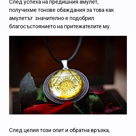
След успеха на предишния амулет,
получихме тонове обаждания за това как
амулетът значително e подобрил
благосъстоянието на притежателите му.
След целия този опит и обратна връзка,