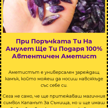
При Поръчката Ти На
Амулет Ще Ти Подаря 100%
Автентичен Аметист
Аметистът е универсален зареждащ
камък, който можеш да носиш навсякъде
със себе си.
Сега не само, че ще притежаваш магичния
символ Капанът За Сънища, но и ще имаш