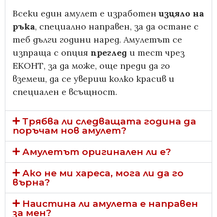
Всеки един амулет е изработен
изцяло на
ръка
, специално направен, за да остане с
теб дълги години наред. Амулетът се
изпраща с опция
преглед
и тест чрез
ЕКОНТ, за да може, още преди да го
вземеш, да се увериш колко красив и
специален е всъщност.
Трябва ли следващата година да
поръчам нов амулет?
Амулетът оригинален ли е?
Ако не ми хареса, мога ли да го
върна?
Наистина ли амулета е направен
за мен?