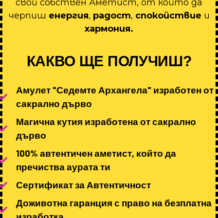
свой собствен Аметист, от който да
черпиш
енергия
,
радост
,
спокойствие
и
хармония.
КАКВО ЩЕ ПОЛУЧИШ?
Амулет "Седемте Архангела" изработен от
сакрално дърво
Магична кутия изработена от сакрално
дърво
100% автентичен аметист, който да
пречиства аурата ти
Сертификат за Автентичност
Доживотна гаранция с право на безплатна
изработка