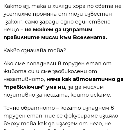
Както аз, така и хиляди хора по света не
усетихме промяна от този известен
„закон“, само заради едно единствено
нещо –
не можем да изпратим
правилните мисли към Вселената.
Какво означава това?
Ако сме попаднали в труден етап от
живота си и сме заобиколени от
негативното,
няма как автоматично да
“превключим” ума ни,
за да мислим
позитивно за нещата, които искаме.
Точно обратното – когато изпаднем в
труден етап, ние се фокусираме изцяло
върху това как да излезем от него, не