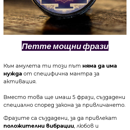
Петте мощни фрази
Към амулета ти този път
няма да има
нужда
от специфична мантра за
активация.
Вместо това ще имаш 5 фрази, създадени
специално според закона за привличането.
Фразите са създадени, за да привлекат
положителни вибрации
, любов и