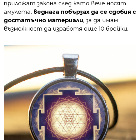
приложат закона след като вече носят
амулета,
веднага побързах да се сдобия с
достатъчно материали
, за да имам
възможност да изработя още 10 бройки.