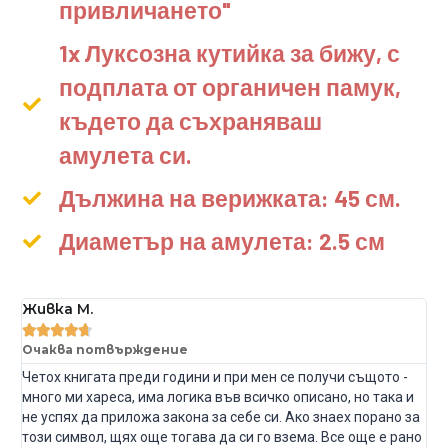
привличането"
1x Луксозна кутийка за бижу, с
подплата от органичен памук,
където да съхраняваш
амулета си.
Дължина на верижката: 45 см.
Диаметър на амулета: 2.5 см
Живка М.





Очаква потвърждение
Четох книгата преди години и при мен се получи същото -
много ми хареса, има логика във всичко описано, но така и
не успях да приложа закона за себе си. Ако знаех порано за
този символ, щях още тогава да си го взема. Все още е рано