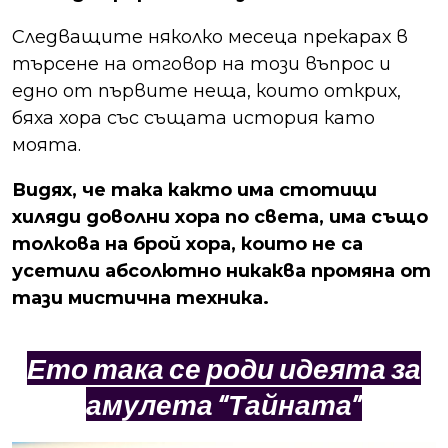
Следващите няколко месеца прекарах в
търсене на отговор на този въпрос и
едно от първите неща, които открих,
бяха хора със същата история като
моята.
Видях, че така както има стотици
хиляди доволни хора по света, има също
толкова на брой хора, които не са
усетили абсолютно никаква промяна от
тази мистична техника.
Ето така се роди идеята за
амулета “Тайната”