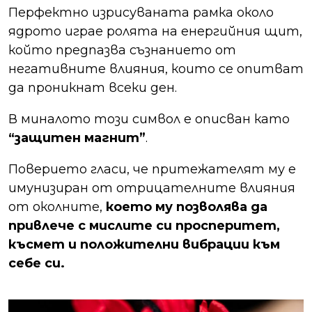
Перфектно изрисуваната рамка около
ядрото играе ролята на енергийния щит,
който предпазва съзнанието от
негативните влияния, които се опитват
да проникнат всеки ден.
В миналото този символ е описван като
“защитен магнит”
.
Поверието гласи, че притежателят му е
имунизиран от отрицателните влияния
от околните,
което му позволява да
привлече с мислите си просперитет,
късмет и положителни вибрации към
себе си.