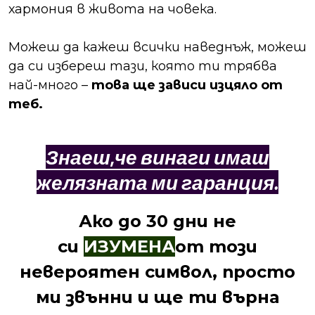
хармония в живота на човека.
Можеш да кажеш всички наведнъж, можеш
да си избереш тази, която ти трябва
най-много –
това ще зависи изцяло от
теб.
Знаеш,че винаги имаш
желязната ми гаранция.
Ако до 30 дни не
си
ИЗУМЕНА
от този
невероятен символ, просто
ми звънни и ще ти върна