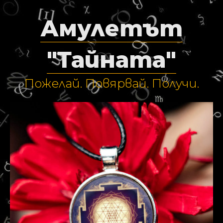
Амулетът
"Тайната"
Пожелай. Повярвай. Получи.