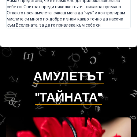
Нямах представа, че е възможно да приложа закона за
себе си. Опитвах преди няколко пъти - никаква промяна.
Откакто нося амулета, сякаш мога да "чуя" и контролирам
мислите си много по-добре и знам какво точно да насоча
към Вселената, за да го привлека към себе си.
АМУЛЕТЪТ
"ТАЙНАТА"