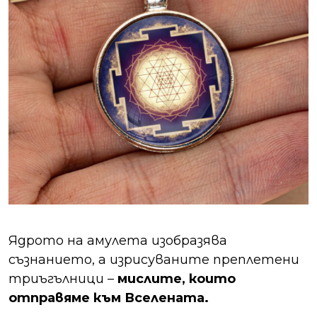
Ядрото на амулета изобразява
съзнанието, а изрисуваните преплетени
триъгълници –
мислите, които
отправяме към Вселената.