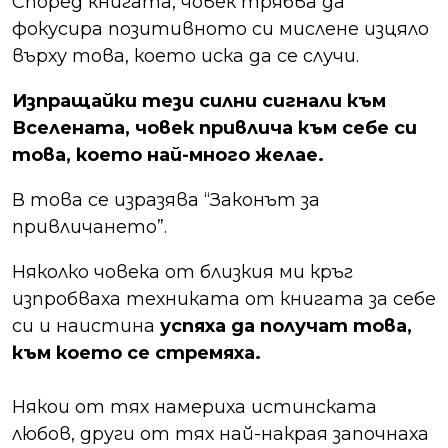
Според книгата, човек трябва да
фокусира позитивното си мислене изцяло
върху това, което иска да се случи.
Изпращайки тези силни сигнали към
Вселената, човек привлича към себе си
това, което най-много желае.
В това се изразява “Законът за
привличането”.
Няколко човека от близкия ми кръг
изпробваха техниката от книгата за себе
си и наистина
успяха да получат това,
към което се стремяха.
Някои от тях намериха истинската
любов, други от тях най-накрая започнаха