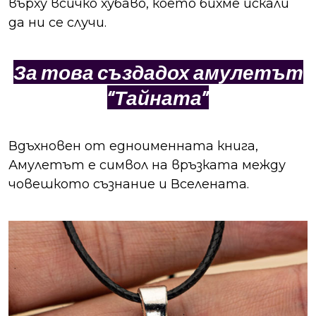
върху всичко хубаво, което бихме искали
да ни се случи.
За това създадох амулетът
“Тайната”
Вдъхновен от едноименната книга,
Амулетът е символ на връзката между
човешкото съзнание и Вселената.