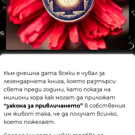
Към днешна дата всеки е чувал за
легендарната книга, която разтърси
света преди години, като показа на
милиони хора как могат да приложат
“закона за привличането”
в собствения
им живот така, че да получат всичко,
което пожелаят.