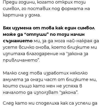
Преди години, когато открих този
символ, го поставих под формата на
картина у дома.
Бях изумена от това как един символ
може да “отпуши” по този начин
съзнанието
ми, за да мога най-накрая да
усетя всичко онова, което близките ми
изпитаха благодарение на “закона за
привличането”.
Малко след това изработих няколко
амулета за онази част от близките ми,
които също като мен не успяха в
началото да използват “закона”.
След като ми споделиха как са успели да