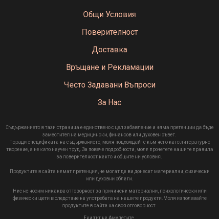
Общи Условия
Поверителност
Доставка
Връщане и Рекламации
Често Задавани Въпроси
За Нас
Съдържанието в тази страница е единствено с цел забавление и няма претенции да бъде
заместител на медицински, финансов или духовен съвет.
Поради спецификата на съдържанието, моля подхождайте към него като литературно
творение, а не като научен труд. За повече подробности, моля прочетете нашите правила
за поверителност както и общите ни условия.
Продуктите в сайта нямат претенция, че могат да ви донесат материални, физически
или духовни облаги.
Ние не носим никаква отговорност за причинени материални, психологически или
физически щети в следствие на употребата на нашите продукти.Моля използвайте
продуктите в сайта на своя отговорност.
Екипът на Амулетите.