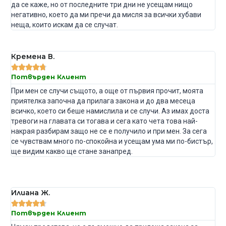
да се каже, но от последните три дни не усещам нищо
негативно, което да ми пречи да мисля за всички хубави
неща, които искам да се случат.
Кремена В.





Потвърден Клиент
При мен се случи същото, а още от първия прочит, моята
приятелка започна да прилага закона и до два месеца
всичко, което си беше намислила и се случи. Аз имах доста
тревоги на главата си тогава и сега като чета това най-
накрая разбирам защо не се е получило и при мен. За сега
се чувствам много по-спокойна и усещам ума ми по-бистър,
ще видим какво ще стане занапред.
Илиана Ж.





Потвърден Клиент