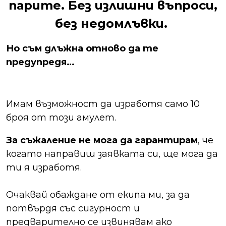
парите. Без излишни въпроси,
без недомлъвки.
Но съм длъжна отново да те
предупредя…
Имам възможност да изработя само 10
броя от този амулет.
За съжаление
не мога да гарантирам
, че
когато направиш заявката си, ще мога да
ти я изработя.
Очаквай обаждане от екипа ми, за да
потвърдя със сигурност и
предварително се извинявам ако