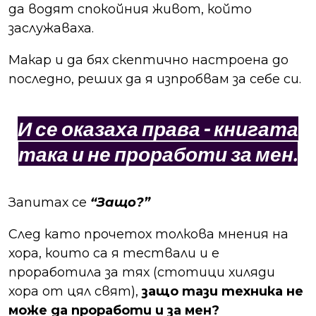
да водят спокойния живот, който
заслужаваха.
Макар и да бях скептично настроена до
последно, реших да я изпробвам за себе си.
И се оказаха права - книгата
така и не проработи за мен.
Запитах се
“Защо?”
След като прочетох толкова мнения на
хора, които са я тествали и е
проработила за тях (стотици хиляди
хора от цял свят),
защо тази техника не
може да проработи и за мен?