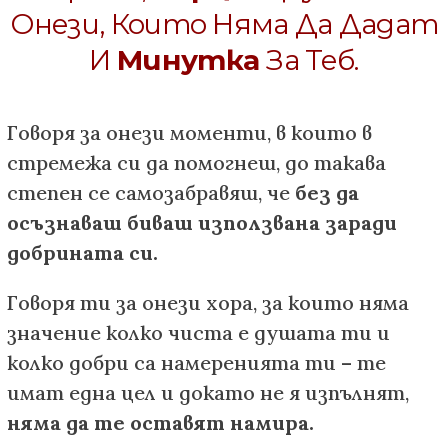
Онези, Които Няма Да Дадат
И
Минутка
За Теб.
Говоря за онези моменти, в които в
стремежа си да помогнеш, до такава
степен се самозабравяш, че
без да
осъзнаваш биваш използвана заради
добрината си.
Говоря ти за онези хора, за които няма
значение колко чиста е душата ти и
колко добри са намеренията ти – те
имат една цел и докато не я изпълнят,
няма да те оставят намира.