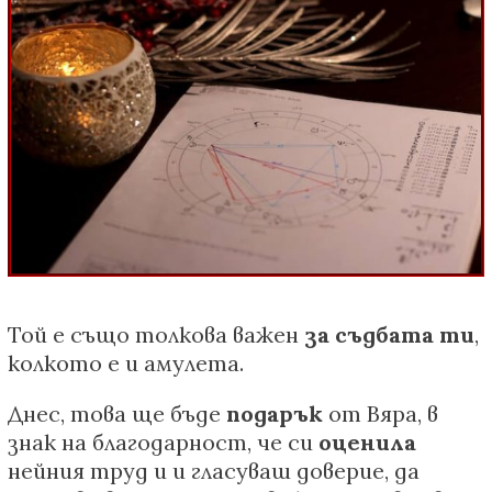
Той е също толкова важен
за съдбата ти
,
колкото е и амулета.
Днес, това ще бъде
подарък
от Вяра, в
знак на благодарност, че си
оценила
нейния труд и и гласуваш доверие, да