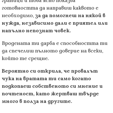
граници и това ясно показва
готовността да направиш каквото е
необходимо,
за да помогнеш на някой в
нужда, независимо дали е приятел или
напълно непознат човек.
Вродената ти дарба е способността ти
да спечелиш пълното доверие на всеки,
който те срещне.
Вероятно си открила, че провалът
чука на вратата ти само когато
подкопаеш собственото си мнение и
почтеност, като жертваш твърде
много в полза на другите.