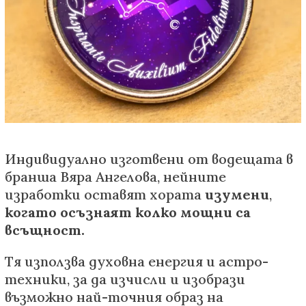
Индивидуално изготвени от водещата в
бранша Вяра Ангелова, нейните
изработки оставят хората
изумени
,
когато осъзнаят колко мощни са
всъщност.
Тя използва духовна енергия и астро-
техники, за да изчисли и изобрази
възможно най-точния образ на