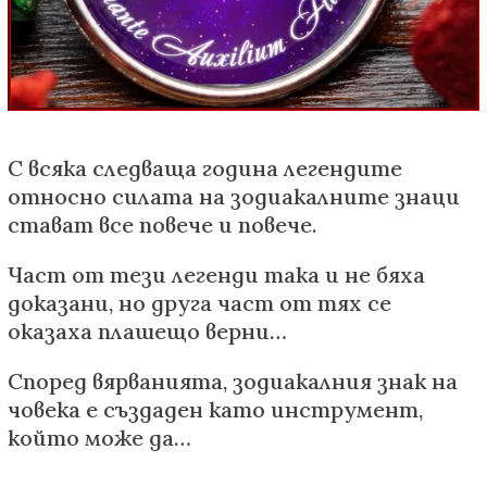
С всяка следваща година легендите
относно силата на зодиакалните знаци
стават все повече и повече.
Част от тези легенди така и не бяха
доказани, но друга част от тях се
оказаха плашещо верни…
Според вярванията, зодиакалния знак на
човека е създаден като инструмент,
който може да…