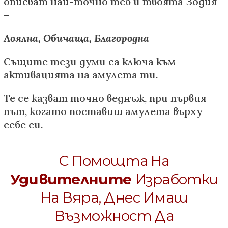
описват най-точно теб и твоята Зодия
–
Лоялна, Обичаща, Благородна
Същите тези думи са ключа към
активацията на амулета ти.
Те се казват точно веднъж, при първия
път, когато поставиш амулета върху
себе си.
С Помощта На
Удивителните
Изработки
На Вяра, Днес Имаш
Възможност Да