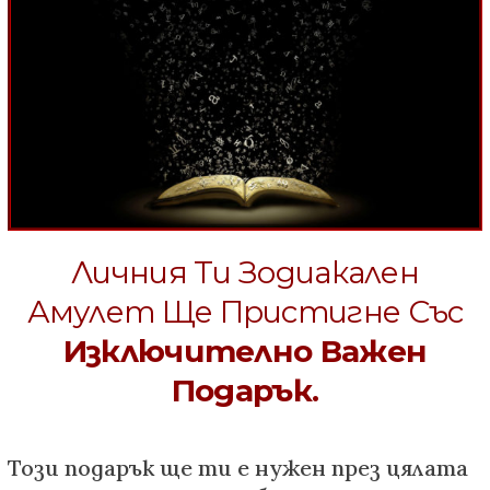
Личния Ти Зодиакален
Амулет Ще Пристигне Със
Изключително Важен
Подарък.
Този подарък ще ти е нужен през цялата