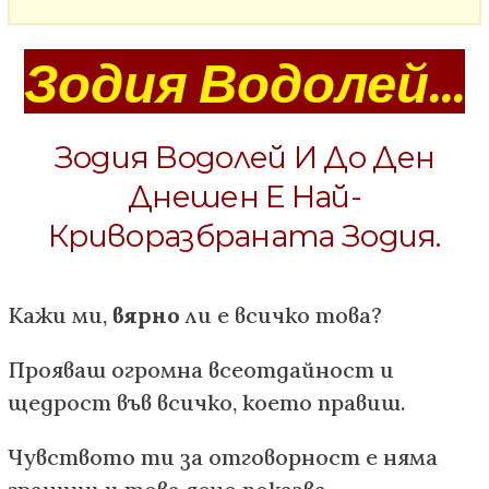
Зодия Водолей...
Зодия Водолей И До Ден
Днешен Е Най-
Криворазбраната Зодия.
Кажи ми,
вярно
ли е всичко това?
Прояваш огромна всеотдайност и
щедрост във всичко, което правиш.
Чувството ти за отговорност е няма