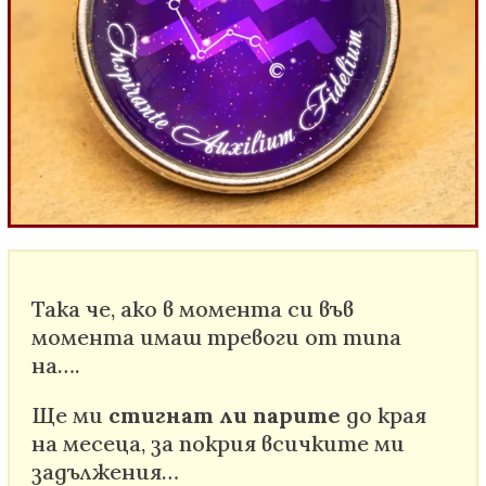
Така че, ако в момента си във
момента имаш тревоги от типа
на….
Ще ми
стигнат ли парите
до края
на месеца, за покрия всичките ми
задължения…