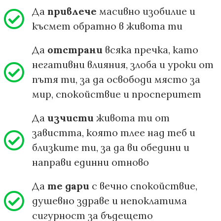
Да
привлече
масивно изобилие и
късмет обратно в живота ти
Да
отстрани
всяка пречка, като
негативни влияния, злоба и уроки от
пътя ти, за да освободи място за
мир, спокойствие и просперитет
Да
изчисти
живота ти от
завистта, която тлее над теб и
близките ти, за да ви обедини и
направи единни отново
Да
те дари
с вечно спокойствие,
душевно здраве и непоклатима
сигурност за бъдещето