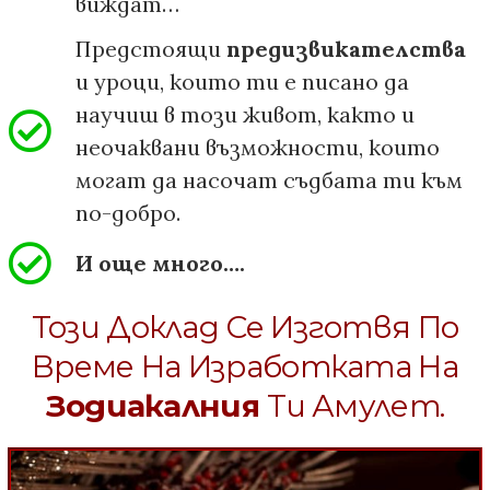
виждат…
Предстоящи
предизвикателства
и уроци, които ти е писано да
научиш в този живот, както и
неочаквани възможности, които
могат да насочат съдбата ти към
по-добро.
И още много….
Този Доклад Се Изготвя По
Време На Изработката На
Зодиакалния
Ти Амулет.