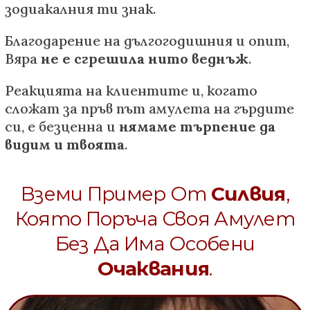
зодиакалния ти знак.
Благодарение на дългогодишния и опит,
Вяра
не е сгрешила нито веднъж
.
Реакцията на клиентите и, когато
сложат за пръв път амулета на гърдите
си, е безценна и
нямаме търпение да
видим и твоята
.
Вземи Пример От
Силвия
,
Която Поръча Своя Амулет
Без Да Има Особени
Очаквания
.