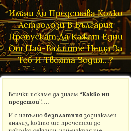
Имаш Ли Представа Колко
Астролози В България
Пропускат Да Кажат Едни
От Най-Важните Неща За
Теб И Твоята Зодия…?
Всички искаме да знаем
“Какво ни
предстои”.
…
И с напълно
безплатния
зодиакален
анализ, който ще прочетеш до
няколко секунди, най-накрая ще