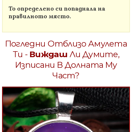
То определено си попаднала на
правилното място.
Погледни Отблизо Амулета
Ти -
Виждаш
Ли Думите,
Изписани В Долната Му
Част?