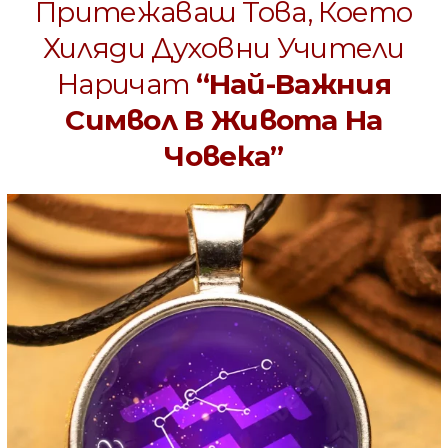
Притежаваш Това, Което
Хиляди Духовни Учители
Наричат
“Най-Важния
Символ В Живота На
Човека”