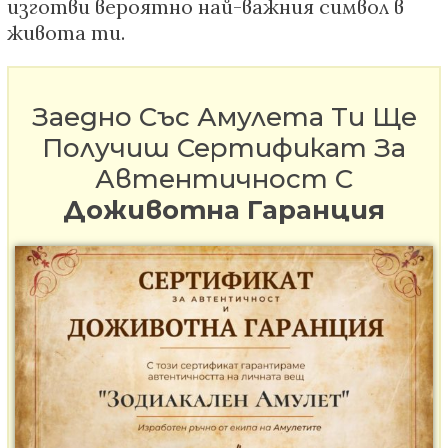
изготви вероятно най-важния символ в
живота ти.
Заедно Със Амулета Ти Ще
Получиш Сертификат За
Автентичност С
Доживотна Гаранция