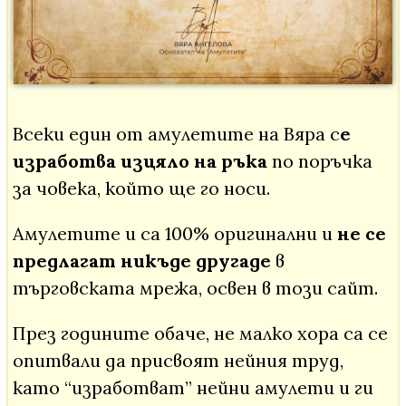
Всеки един от амулетите на Вяра с
е
изработва изцяло на ръка
по поръчка
за човека, който ще го носи.
Амулетите и са 100% оригинални и
не се
предлагат никъде другаде
в
търговската мрежа, освен в този сайт.
През годините обаче, не малко хора са се
опитвали да присвоят нейния труд,
като “изработват” нейни амулети и ги