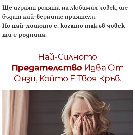
Ще играят ролята на любимия човек, ще
бъдат най-верните приятели.
Но най-лошото е, когато такъв човек
ти е роднина.
Най-Силното
Предателство
Идва От
Онзи, Който Е Твоя Кръв.