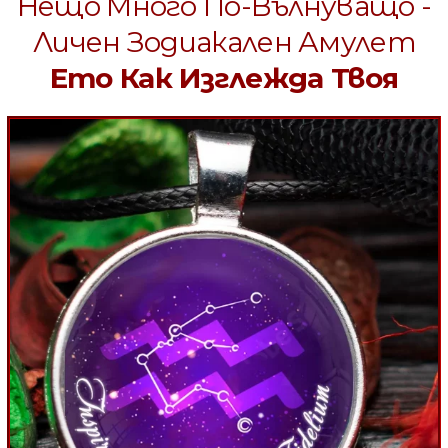
Нещо Много По-Вълнуващо -
Личен Зодиакален Амулет
Ето Как Изглежда Твоя