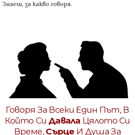
Знаеш, за какво говоря.
Говоря За Всеки Един Път, В
Който Си
Давала
Цялото Си
Време,
Сърце
И Душа За