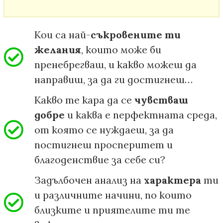
Кои са най-
съкровените ти
желания
, които може би
пренебрегваш, и какво можеш да
направиш, за да ги достигнеш…
Какво те кара да се
чувстваш
добре
и каква е перфектната среда,
от която се нуждаеш, за да
постигнеш просперитет и
благоденствие за себе си?
Задълбочен анализ на
характера
ти
и различните начини, по които
близките и приятелите ти те