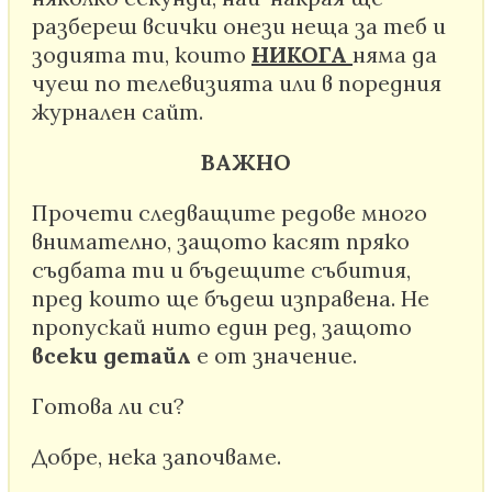
разбереш всички онези неща за теб и
зодията ти, които
НИКОГА
няма да
чуеш по телевизията или в поредния
журнален сайт.
ВАЖНО
Прочети следващите редове много
внимателно, защото касят пряко
съдбата ти и бъдещите събития,
пред които ще бъдеш изправена. Не
пропускай нито един ред, защото
всеки детайл
е от значение.
Готова ли си?
Добре, нека започваме.