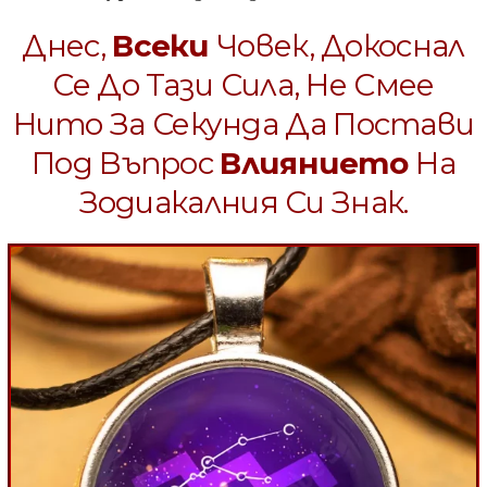
Днес,
Всеки
Човек, Докоснал
Се До Тази Сила, Не Смее
Нито За Секунда Да Постави
Под Въпрос
Влиянието
На
Зодиакалния Си Знак.