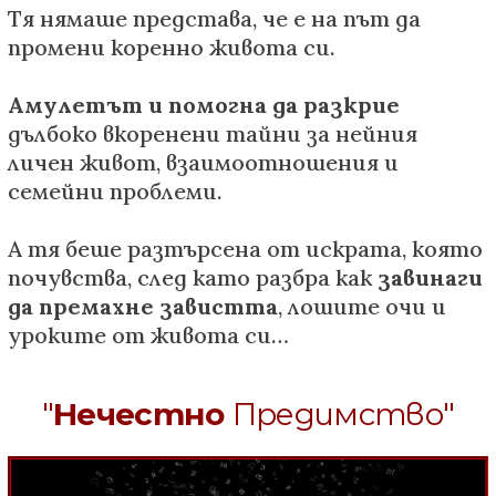
Тя нямаше представа, че е на път да
промени коренно живота си.
Амулетът и помогна да разкрие
дълбоко вкоренени тайни за нейния
личен живот, взаимоотношения и
семейни проблеми.
А тя беше разтърсена от искрата, която
почувства, след като разбра как
завинаги
да премахне завистта
, лошите очи и
уроките от живота си…
"
Нечестно
Предимство"