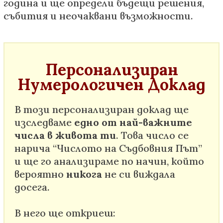
година и ще определи бъдещи решения,
събития и неочаквани възможности.
Персонализиран
Нумерологичен Доклад
В този персонализиран доклад ще
изследваме
едно от най-важните
числа в живота ти
. Това число се
нарича “Числото на Съдбовния Път”
и ще го анализираме по начин, който
вероятно
никога
не си виждала
досега.
В него ще откриеш: