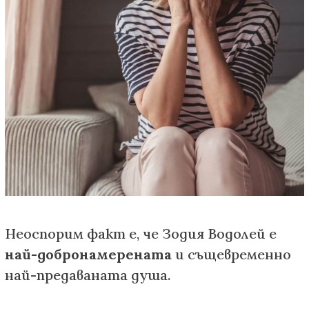
Неоспорим факт е, че Зодия Водолей е
най-добронамерената
и същевременно
най-предаваната душа.