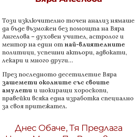
Този изключително точен анализ нямаше
да бъде възможен без помощта на Вяра
Ангелова – духовен учител, астролог и
ментор на един от
най-влиятелните
политици, успешни актьори, адвокати,
лекари и много други…
През последното десетилетие Вяра
зашемети околните със своите
амулети
и шокиращи хороскопи,
правейки всяка една изработка специално
за своя притежател.
Днес Обаче, Тя Предлага