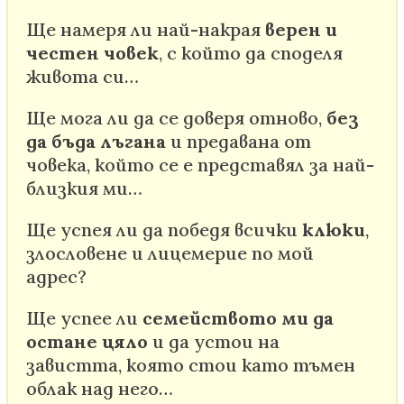
Ще намеря ли най-накрая
верен и
честен човек
, с който да споделя
живота си…
Ще мога ли да се доверя отново,
без
да бъда лъгана
и предавана от
човека, който се е представял за най-
близкия ми…
Ще успея ли да победя всички
клюки
,
злословене и лицемерие по мой
адрес?
Ще успее ли
семейството ми да
остане цяло
и да устои на
завистта, която стои като тъмен
облак над него…