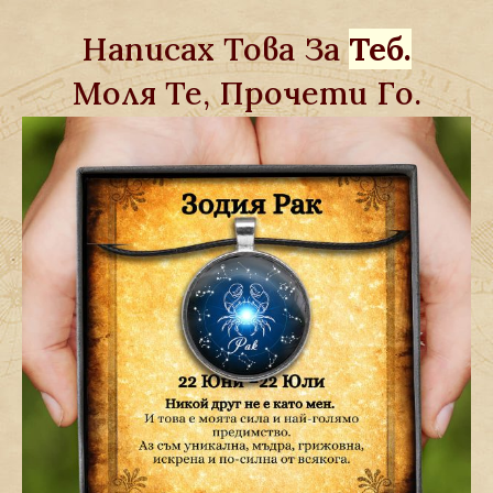
Написах Това За
Теб.
Моля Те, Прочети Го.