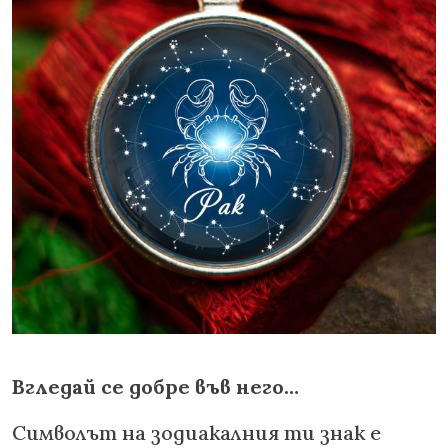
Вгледай се добре във него…
Символът на зодиакалния ти знак е