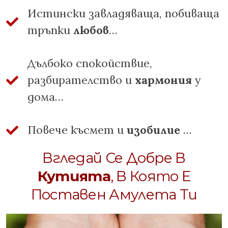
Истински завладяваща, побиваща
тръпки
любов
…
Дълбоко спокойствие,
разбирателство и
хармония
у
дома…
Повече късмет и
изобилие
…
Вгледай Се Добре В
Кутията
, В Която Е
Поставен Амулета Ти