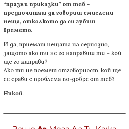
“празни приказки” от теб –
предпочиташ да говориш смислени
неща, отколкото да си губиш
времето.
И да, приемаш нещата на сериозно,
защото ако ти не го направиш ти – кой
ще го направи?
Ако ти не поемеш отговорност, кой ще
се срави с проблема по-добре от теб?
Никой
.