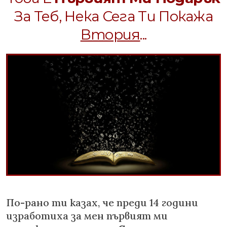
За Теб, Нека Сега Ти Покажа
Втория
...
По-рано ти казах, че преди 14 години
изработиха за мен първият ми