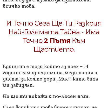
всичко това.
И Точно Сега Ще Ти Разкрия
Най-Голямата Тайна
- Има
Точно
2 Пътя
Към
Щастието.
Единият е този който аз поех – 14
години самодисциплина, медитация и
диета, за която дори „Мис“-ките биха
ми завидяли.
Но ще ти покажа и по-лесен път.
След всичкото това време осъзнах, че