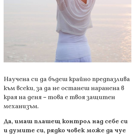
Научена си да бъдеш крайно предпазлива
към всеки, за да не останеш наранена в
края на деня – това е твоя защитен
механизъм.
Да, имаш плашещ контрол над себе си
и думите си, рядко човек може да чуе