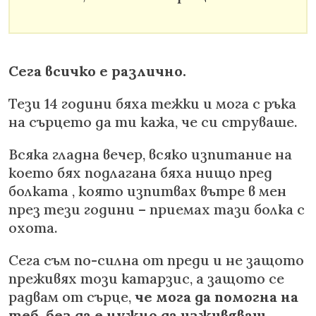
Сега всичко е различно.
Тези 14 години бяха тежки и мога с ръка
на сърцето да ти кажа, че си струваше.
Всяка гладна вечер, всяко изпитание на
което бях подлагана бяха нищо пред
болката , която изпитвах вътре в мен
през тези години – приемах тази болка с
охота.
Сега съм по-силна от преди и не защото
преживях този катарзис, а защото се
радвам от сърце,
че мога да помогна на
теб, без да е нужно да изживяваш