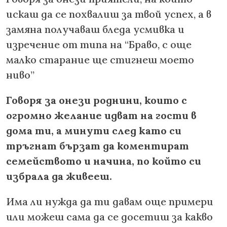
искаш да се похвалиш за твой успех, а в
замяна получаваш бледа усмивка и
изречение от типа на “Браво, с още
малко старание ще стигнеш моето
ниво”
Говоря за онези роднини, които с
огромно желание идват на гости в
дома ти, а минути след като си
тръгнат бързат да коментират
семейството и начина, по който си
избрала да живееш.
Има ли нужда да ти давам още примери
или можеш сама да се досетиш за какво