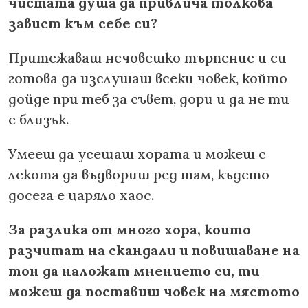
чистата душа да привлича толкова
завист към себе си?
Притежаваш нечовешко търпение и си
готова да изслушаш всеки човек, който
дойде при теб за съвет, дори и да не ти
е близък.
Умееш да усещаш хората и можеш с
лекота да въдвориш ред там, където
досега е царяло хаос.
За разлика от много хора, които
разчитат на скандали и повишаване на
тон да наложат мнението си, ти
можеш да поставиш човек на мястото