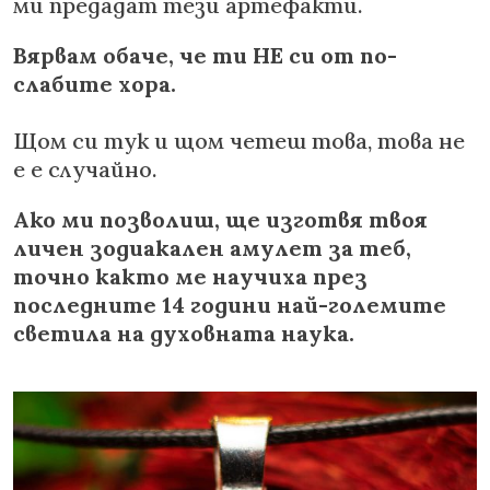
ми предадат тези артефакти.
Вярвам обаче, че ти НЕ си от по-
слабите хора.
Щом си тук и щом четеш това, това не
е е случайно.
Ако ми позволиш, ще изготвя твоя
личен зодиакален амулет за теб,
точно както ме научиха през
последните 14 години най-големите
светила на духовната наука.