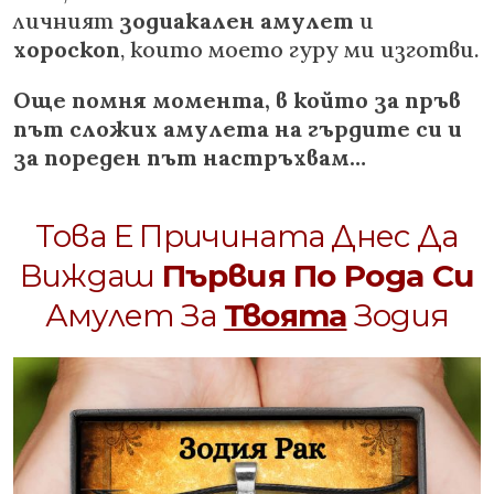
личният
зодиакален амулет
и
хороскоп
, които моeто гуру ми изготви.
Още помня момента, в който за пръв
път сложих амулета на гърдите си и
за пореден път настръхвам…
Това Е Причината Днес Да
Виждаш
Първия По Рода Си
Амулет За
Твоята
Зодия