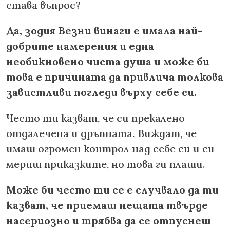
става въпрос?
Да, зодия Везни винаги е имала най-
добрите намерения и една
необикновено чиста душа и може би
това е причината да привлича толкова
завистливи погледи върху себе си.
Често ти казват, че си прекалено
отдалечена и дръпната. Виждат, че
имаш огромен контрол над себе си и си
мериш приказките, но това ги плаши.
Може би често ти се е случвало да ти
казват, че приемаш нещата твърде
насериозно и трябва да се отпуснеш