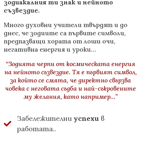
зодиакалния ти знак и нейното
съзвездие.
Много духовни учители твърдят и до
днес, че зодиите са първите символи,
предпазващи хората от лоши очи,
негативна енергия и уроки…
“Зодията черпи от космическата енергия
на нейното съзвездие. Тя е първият символ,
за който се смята, че директно свързва
човека с неговата съдба и най-съкровените
му желания, като например…”
Забележителни
успехи
в
работата..