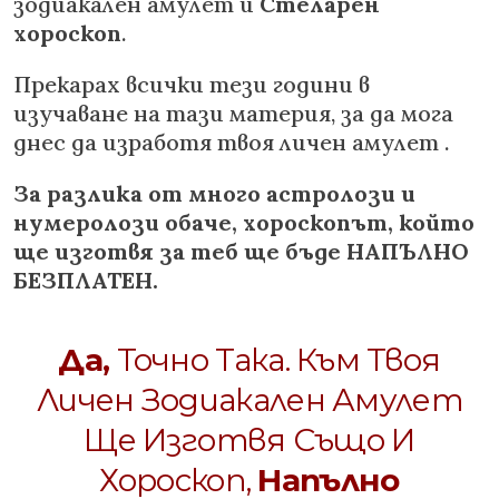
зодиакален амулет и
Стеларен
хороскоп
.
Прекарах всички тези години в
изучаване на тази материя, за да мога
днес да изработя твоя личен амулет .
За разлика от много астролози и
нумеролози обаче, хороскопът, който
ще изготвя за теб ще бъде НАПЪЛНО
БЕЗПЛАТЕН.
Да,
Точно Така. Към Твоя
Личен Зодиакален Амулет
Ще Изготвя Също И
Хороскоп,
Напълно