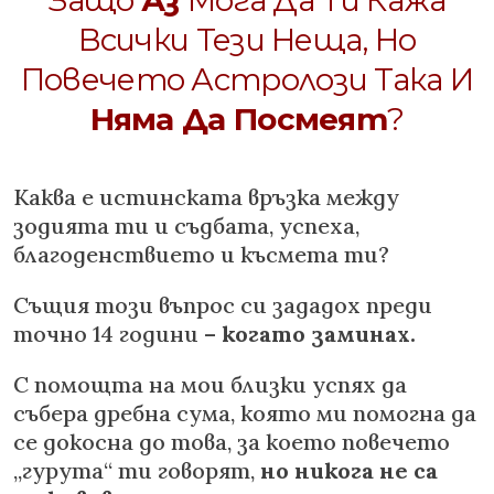
Защо
Аз
Мога Да Ти Кажа
Всички Тези Неща, Но
Повечето Астролози Така И
Няма Да Посмеят
?
Каква е истинската връзка между
зодията ти и съдбата, успеха,
благоденствието и късмета ти?
Същия този въпрос си зададох преди
точно 14 години –
когато заминах.
С помощта на мои близки успях да
събера дребна сума, която ми помогна да
се докосна до това, за което повечето
„гурута“ ти говорят,
но никога не са