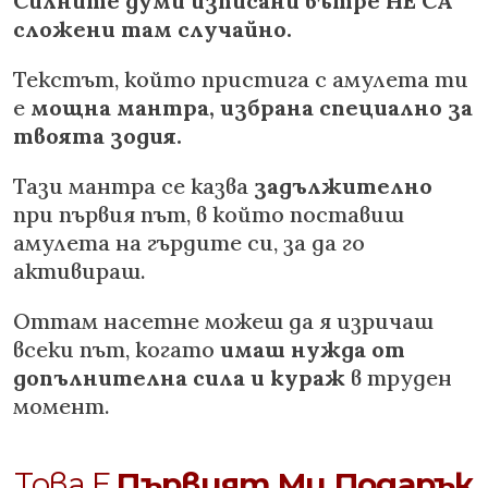
Силните думи изписани вътре НЕ СА
сложени там случайно.
Текстът, който пристига с амулета ти
е
мощна мантра, избрана специално за
твоята зодия.
Тази мантра се казва
задължително
при първия път, в който поставиш
амулета на гърдите си, за да го
активираш.
Оттам насетне можеш да я изричаш
всеки път, когато
имаш нужда от
допълнителна сила и кураж
в труден
момент.
Това Е
Първият Ми Подарък