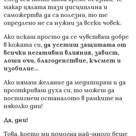
макар цялата тази дисциплина и
саможертва да са полезни, то те
опредлено не са нужни за всеки човек.
Ако искаш просто да се чувстваш добре
в кожата си,
да усетиш защитата от
всички негативни влияния, завист,
лоши очи, благоденствие, късмет и
изобилие…
Ако нямаш желание да медитираш и да
преоткриваш духа си, то можеш да
постигнеш останалото в рамките на
няколко дни!
Да, дни!
Това, което ми помогна най-много беше