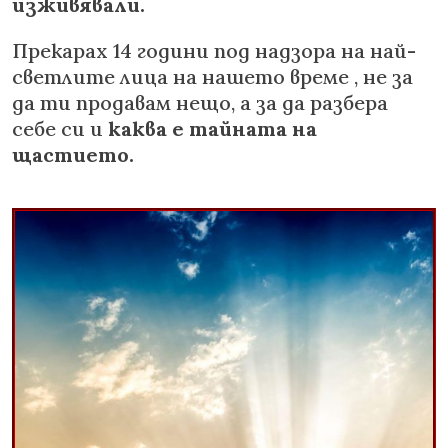
изживявали.
Прекарах 14 години под надзора на най-
светлите лица на нашето време , не за
да ти продавам нещо, а за да разбера
себе си и
каква е тайната на
щастието.