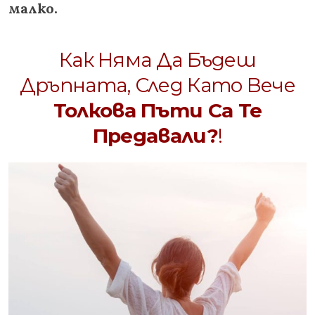
малко.
Как Няма Да Бъдеш
Дръпната, След Като Вече
Толкова Пъти Са Те
Предавали?
!