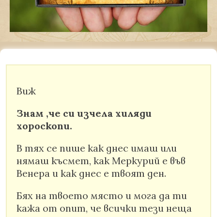
Виж
Знам ,че си изчела хиляди
хороскопи.
В тях се пише как днес имаш или
нямаш късмет, как Меркурий е във
Венера и как днес е твоят ден.
Бях на твоето място и мога да ти
кажа от опит, че всички тези неща