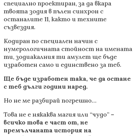
специално проектиран, за да вкара
твоята зодия в пълен синхрон с
останалите 11, както и техните
съзвездия.
Кодиран по специален начин с
нумерологичната стойност на имената
ти, зодиакалния ти амулет ще бъде
изработен само и единствено за теб.
Ще бъде изработен така, че да остане
с теб дълги години наред.
Но не ме разбирай погрешно…
Това не е някаква магия или “чудо” –
всичко това е част от, не
премълчаната история на