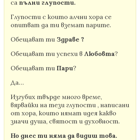
са
пълни глупости.
Глупости с които алчни хора се
опитват да ти вземат парите.
Обещават ти
Здраве ?
Обещават ти успехи в
Любовта
?
Обещават ти
Пари
?
Да…
Изгубих твърде много време,
вярвайки на тези глупости , написани
от хора, които нямат идея какво
значи душа, святост и духовност.
Но днес ти няма да видиш това.