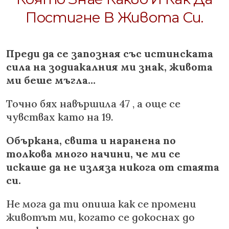
Постигне В Живота Си.
Преди да се запозная със истинската
сила на зодиакалния ми знак, живота
ми беше мъгла…
Точно бях навършила 47 , а още се
чувствах като на 19.
Объркана, свита и наранена по
толкова много начини, че ми се
искаше да не изляза никога от стаята
си.
Не мога да ти опиша как се промени
животът ми, когато се докоснах до