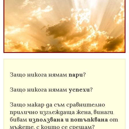
Защо никога нямам
пари
?
Защо никога нямам
успехи
?
Защо макар да съм сравнително
прилично изглеждаща жена, винаги
бивам
използвана и потъпквана
от
мъжете, с които се срещам?