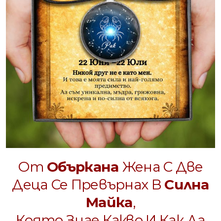
От
Объркана
Жена С Две
Деца Се Превърнах В
Силна
Майка
,
Която Знае Какво И Как Да