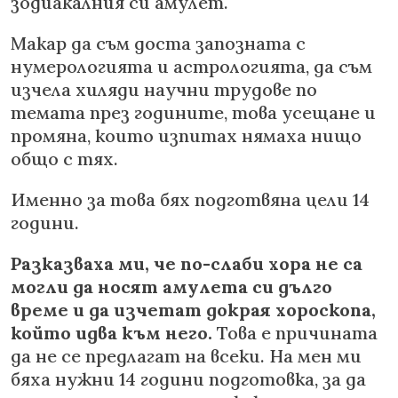
зодиакалния си амулет.
Макар да съм доста запозната с
нумерологията и астрологията, да съм
изчела хиляди научни трудове по
темата през годините, това усещане и
промяна, които изпитах нямаха нищо
общо с тях.
Именно за това бях подготвяна цели 14
години.
Разказваха ми, че по-слаби хора не са
могли да носят амулета си дълго
време и да изчетат докрая хороскопа,
който идва към него.
Това е причината
да не се предлагат на всеки. На мен ми
бяха нужни 14 години подготовка, за да