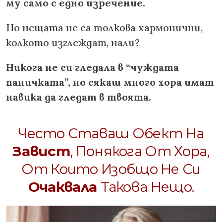
му само с едно изречение.
Но нещата не са толкова хармонични,
колкото изглеждат, нали?
Никога не си гледала в “чуждата
паничката”, но сякаш много хора имат
навика да гледат в твоята.
Често Ставаш Обект На
Завист
, Понякога От Хора,
От Които Изобщо Не Си
Очаквала
Такова Нещо.