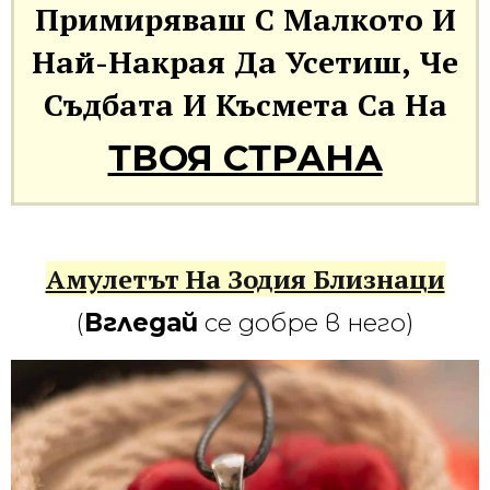
Примиряваш С Малкото И
Най-Накрая Да Усетиш, Че
Съдбата И Късмета Са На
ТВОЯ СТРАНА
Амулетът На Зодия Близнаци
(
Вгледай
се добре в него)