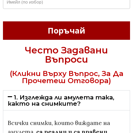
Имейл
(по избор)
Поръчай
Често Задавани
Въпроси
(Кликни Върху Въпрос, За Да
Прочетеш Отговора)
1. Изглежда ли амулета така,
както на снимките?
Всички снимки, които виждате на
амулета,
са реални и са правени