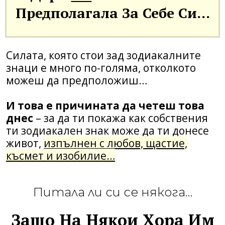
Предполагала За Себе Си…
Силата, която стои зад зодиакалните
знаци е много по-голяма, отколкото
можеш да предположиш…
И това е причината да четеш това
днес
– за да ти покажа как собствения
ти зодиакален знак може да ти донесе
живот,
изпълнен с любов, щастие,
късмет и изобилие…
Питала ли си се някога…
Защо На Някои Хора Им