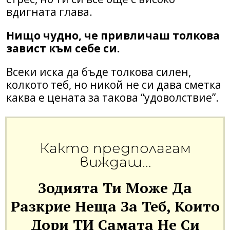
вдигната глава.
Нищо чудно, че привличаш толкова
завист към себе си.
Всеки иска да бъде толкова силен,
колкото теб, но никой не си дава сметка
каква е цената за такова “удоволствие”.
Както предполагам
виждаш…
Зодията Ти Може Да
Разкрие Неща За Теб, Които
Дори
ТИ
Самата Не Си