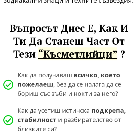
зодиакални знаци и техните съзвездия.
Въпросът Днес Е, Как И
Ти Да Станеш Част От
Тези
“късметлийци”
?
Как да получаваш
всичко, което
пожелаеш
, без да се налага да се
бориш със зъби и нокти за него?
Как да усетиш истинска
подкрепа,
стабилност
и разбирателство от
близките си?