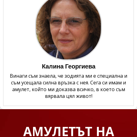
Калина Георгиева
Винаги съм знаела, че зодията ми е специална и
съм усещала силна връзка с нея. Сега си имам и
амулет, който ми доказва всичко, в което съм
вярвала цял живот!
АМУЛЕТЪТ НА