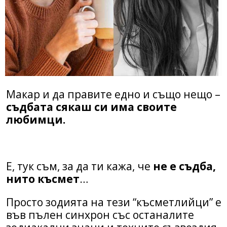
Макар и да правите едно и също нещо –
съдбата сякаш си има своите
любимци.
Е, тук съм, за да ти кажа,
че
не е съдба,
нито късмет
…
Просто зодията на тези “късметлийци” е
във пълен синхрон със останалите