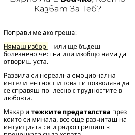
Казват За Теб?
Поправи ме ако греша:
Нямаш избор
– или ще бъдеш
болезнено честна или изобщо няма да
отвориш уста.
Развила си нереална емоционална
интелигентност и това ти позволява да
се справяш по- лесно с трудностите в
любовта.
Макар и
тежките предателства
през
които си минала, все още разчиташ на
интуицията си и рядко грешиш в
преценката си за хората.