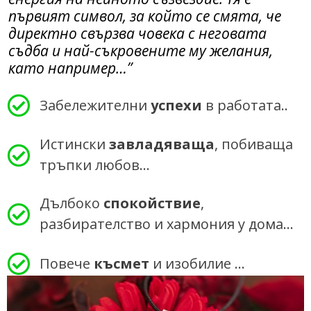
първият символ, за който се смята, че
директно свързва човека с неговата
съдба и най-съкровените му желания,
като например…”
Забележителни
успехи
в работата..
Истински
завладяваща
, побиваща
тръпки любов…
Дълбоко
спокойствие
,
разбирателство и хармония у дома…
Повече
късмет
и изобилие …