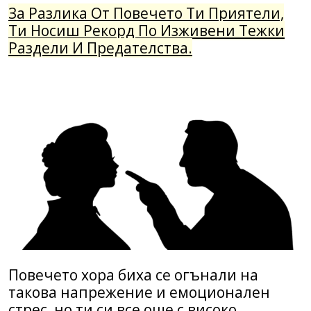
За Разлика От Повечето Ти Приятели,
Ти Носиш Рекорд По Изживени Тежки
Раздели И Предателства.
Повечето хора биха се огънали на
такова напрежение и емоционален
стрес, но ти си все още с високо