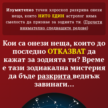
Изумително
точен хороскоп разкрива онези
неща, които
НИТО ЕДИН
астролог няма
смелоста да признае за зодията ти. (
Прочети
внимателно следващите редове
)
Кои са онези неща, които до
последно
ОТКАЗВАТ
да
кажат за зодията ти? Време
е тази зодиакална мистерия
да бъде
разкрита
веднъж
завинаги…