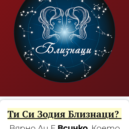
Ти Си Зодия Близнаци?
Вярно Ли Е
Всичко
, Което