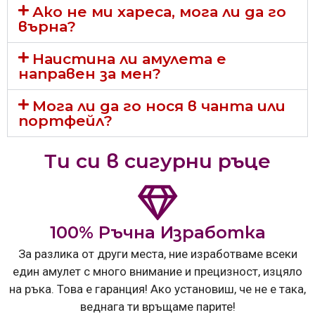
Ако не ми хареса, мога ли да го
върна?
Наистина ли амулета е
направен за мен?
Мога ли да го нося в чанта или
портфейл?
Ти си в сигурни ръце
100% Ръчна Изработка
За разлика от други места, ние изработваме всеки
един амулет с много внимание и прецизност, изцяло
на ръка. Това е гаранция! Ако установиш, че не е така,
веднага ти връщаме парите!