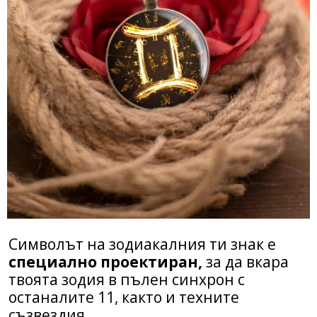
Символът на зодиакалния ти знак е
специално проектиран,
за да вкара
твоята зодия в пълен синхрон с
останалите 11, както и техните
съзвездия.