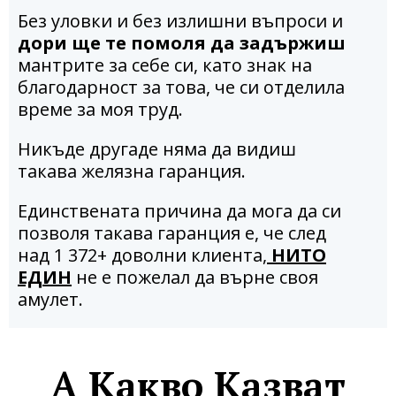
Без уловки и без излишни въпроси и
дори ще те помоля да задържиш
мантрите за себе си, като знак на
благодарност за това, че си отделила
време за моя труд.
Никъде другаде няма да видиш
такава желязна гаранция.
Единствената причина да мога да си
позволя такава гаранция е, че след
над 1 372+ доволни клиента,
НИТО
ЕДИН
не е пожелал да върне своя
амулет.
A Какво Казват