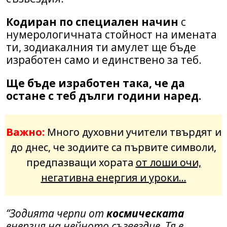
Кодиран по специален начин
с
нумерологичната стойност на имената
ти, зодиакалния ти амулет ще бъде
изработен само и единствено за теб.
Ще бъде изработен така, че да
остане с теб дълги години наред.
Важно:
Много духовни учители твърдят и
до днес,
че зодиите са първите символи,
предпазващи хората
от лоши очи,
негативна енергия и уроки…
“Зодията черпи от
космическата
енергия на нейното съзвездие. Тя е