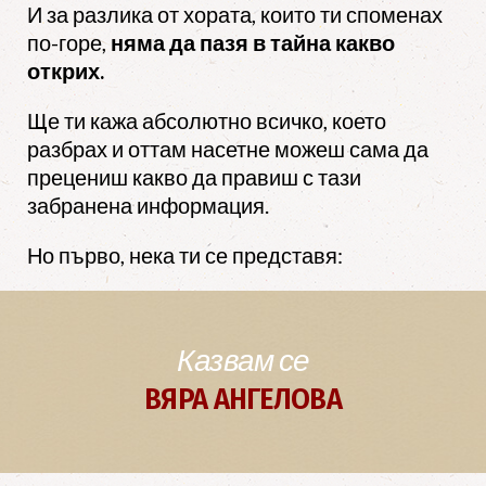
И за разлика от хората, които ти споменах
по-горе,
няма да пазя в тайна какво
открих.
Ще ти кажа абсолютно всичко, което
разбрах и оттам насетне можеш сама да
прецениш какво да правиш с тази
забранена информация.
Но първо, нека ти се представя:
Казвам се
ВЯРА АНГЕЛОВА