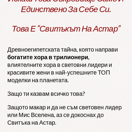
Единствено За Себе Си.
Това Е “Свитъкът На Астар”
Древноегипетската тайна, която направи
богатите хора в трилионери,
влиятелните хора в световни лидери и
красивите жени в най-успешните ТОП
моделки на планетата.
Защо ти казвам всичко това?
Защото макар и да не съм световен лидер
или Мис Вселена, аз се докоснах до
Свитъка на Астар.