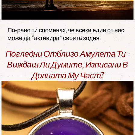
По-рано ти споменах, че всеки един от нас
може да “активира” своята зодия.
Погледни Отблизо Амулета Ти -
Виждаш Ли Думите, Изписани В
Долната Му Част?