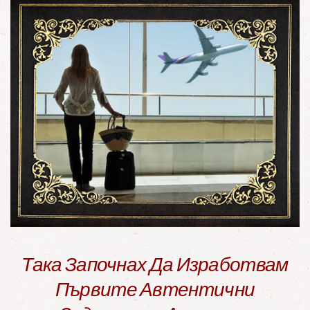
Така Започнах Да Изработвам
Първите Автентични