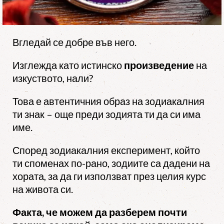
Вгледай се добре във него.
Изглежда като истинско
произведение
на
изкуството, нали?
Това е автентичния образ на зодиакалния
ти знак – още преди зодията ти да си има
име.
Според зодиакалния експеримент, който
ти споменах по-рано, зодиите са дадени на
хората, за да ги използват през целия курс
на живота си.
Факта, че можем да разберем почти