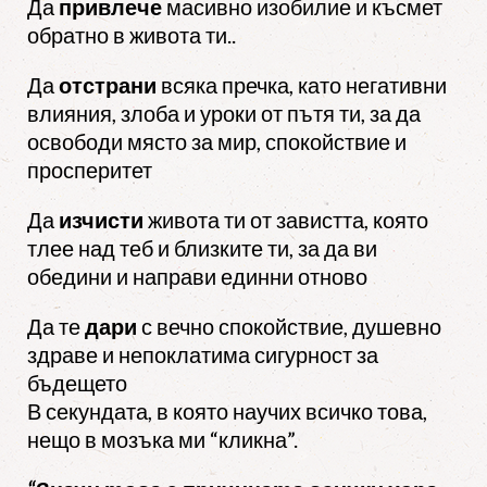
Да
привлече
масивно изобилие и късмет
обратно в живота ти..
Да
отстрани
всяка пречка, като негативни
влияния, злоба и уроки от пътя ти, за да
освободи място за мир, спокойствие и
просперитет
Да
изчисти
живота ти от завистта, която
тлее над теб и близките ти, за да ви
обедини и направи единни отново
Да те
дари
с вечно спокойствие, душевно
здраве и непоклатима сигурност за
бъдещето
В секундата, в която научих всичко това,
нещо в мозъка ми “кликна”.