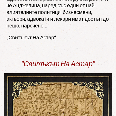
че Анджелина, наред със едни от най-
влиятелните политици, бизнесмени,
актьори, адвокати и лекари имат достъп до
нещо, наречено…
„Свитъкът На Астар“
"Свитъкът На Астар"