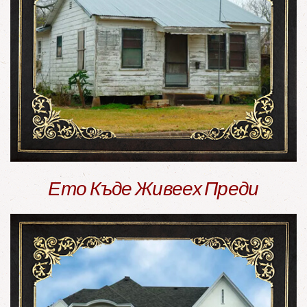
Ето Къде Живеех Преди