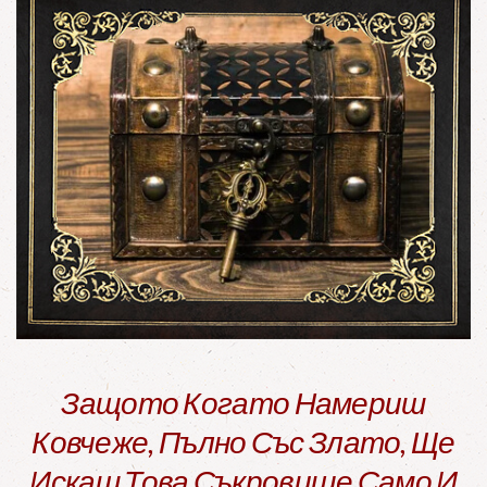
Защото Когато Намериш
Ковчеже, Пълно Със Злато, Ще
Искаш Това Съкровище Само И