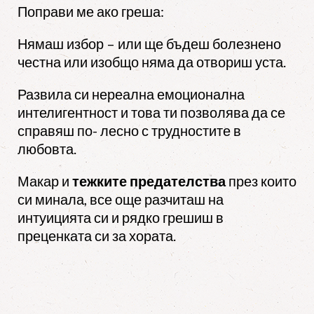
Поправи ме ако греша:
Нямаш избор – или ще бъдеш болезнено
честна или изобщо няма да отвориш уста.
Развила си нереална емоционална
интелигентност и това ти позволява да се
справяш по- лесно с трудностите в
любовта.
Макар и
тежките предателства
през които
си минала, все още разчиташ на
интуицията си и рядко грешиш в
преценката си за хората.