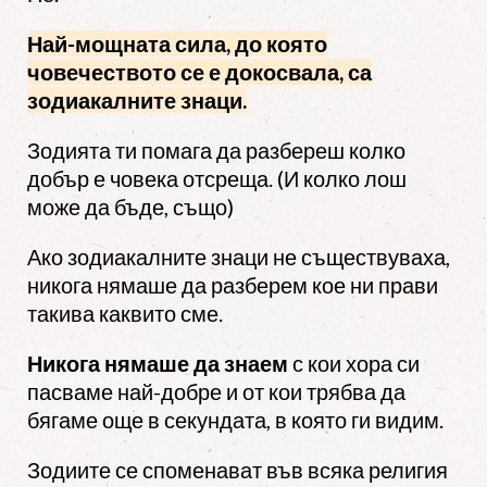
Най-мощната сила, до която
човечеството се е докосвала, са
зодиакалните знаци.
Зодията ти помага да разбереш колко
добър е човека отсреща. (И колко лош
може да бъде, също)
Ако зодиакалните знаци не съществуваха,
никога нямаше да разберем кое ни прави
такива каквито сме.
Никога нямаше да знаем
с кои хора си
пасваме най-добре и от кои трябва да
бягаме още в секундата, в която ги видим.
Зодиите се споменават във всяка религия