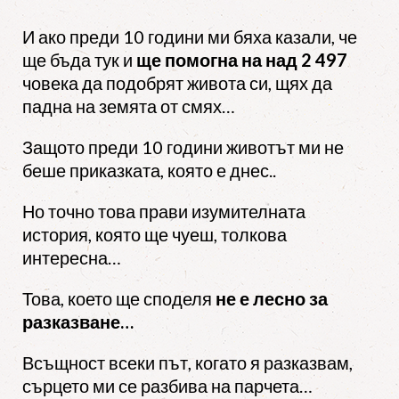
И ако преди 10 години ми бяха казали, че
ще бъда тук и
ще помогна на над
2 497
човека да подобрят живота си, щях да
падна на земята от смях…
Защото преди 10 години животът ми не
беше приказката, която е днес..
Но точно това прави изумителната
история, която ще чуеш, толкова
интересна…
Това, което ще споделя
не е лесно за
разказване…
Всъщност всеки път, когато я разказвам,
сърцето ми се разбива на парчета…