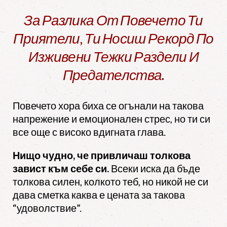
За Разлика От Повечето Ти
Приятели, Ти Носиш Рекорд По
Изживени Тежки Раздели И
Предателства.
Повечето хора биха се огънали на такова
напрежение и емоционален стрес, но ти си
все още с високо вдигната глава.
Нищо чудно, че привличаш толкова
завист към себе си.
Всеки иска да бъде
толкова силен, колкото теб, но никой не си
дава сметка каква е цената за такова
“удоволствие”.