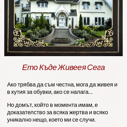
Ето Къде Живеея Сега
Ако трябва да съм честна, мога да живея и
в кутия за обувки, ако се налага…
Но домът, който в момента имам, е
доказателство за всяка жертва и всяко
уникално нещо, което ми се случи.