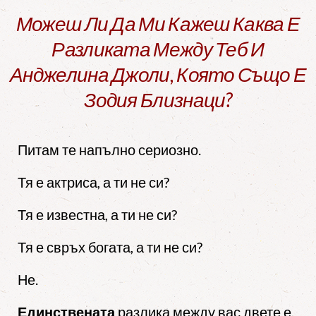
Можеш Ли Да Ми Кажеш Каква Е
Разликата Между Теб И
Анджелина Джоли, Която Също Е
Зодия Близнаци?
Питам те напълно сериозно.
Тя е актриса, а ти не си?
Тя е известна, а ти не си?
Тя е свръх богата, а ти не си?
Не.
Единствената
разлика между вас двете е,