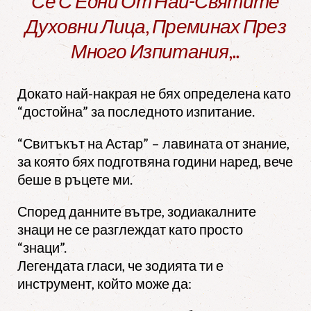
Се С Едни От Най-Святите
Духовни Лица, Преминах През
Много Изпитания,..
Докато най-накрая не бях определена като
“достойна” за последното изпитание.
“Свитъкът на Астар” – лавината от знание,
за която бях подготвяна години наред, вече
беше в ръцете ми.
Според данните вътре, зодиакалните
знаци не се разглеждат като просто
“знаци”.
Легендата гласи, че зодията ти е
инструмент, който може да: