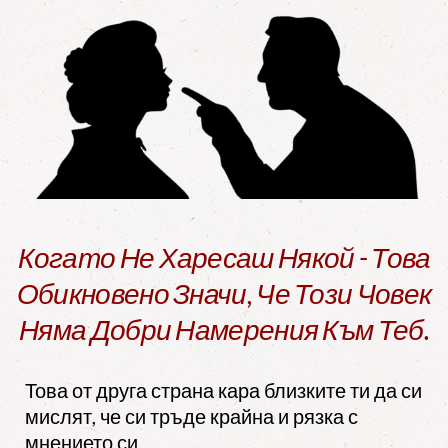
Когато Не Харесаш Някой - Това
Обикновено Значи, Че Този Човек
Няма Добри Намерения Към Теб.
Това от друга страна кара близките ти да си
мислят, че си тръде крайна и рязка с
мнението си.