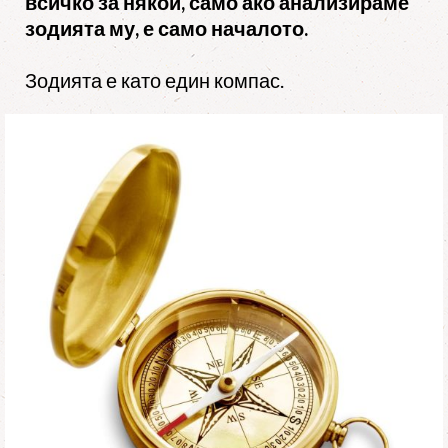
всичко за някой, само ако анализираме
зодията му, е само началото.
Зодията е като един компас.