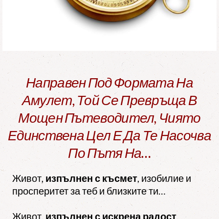
Направен Под Формата На
Амулет, Той Се Превръща В
Мощен Пътеводител, Чиято
Единствена Цел Е Да Те Насочва
По Пътя На…
Живот,
изпълнен с късмет
, изобилие и
просперитет за теб и близките ти…
Живот,
изпълнен с искрена радост
,