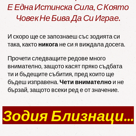
Е Една Истинска Сила, С Която
Човек Не Бива Да Си Играе.
И скоро ще се запознаеш със зодията си
така, както
никога
не си я виждала досега.
Прочети следващите редове много
внимателно, защото касят пряко съдбата
ти и бъдещите събития, пред които ще
бъдеш изправена.
Чети внимателно
и не
бързай, защото всеки ред е от значение.
Зодия Близнаци...