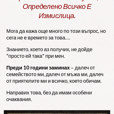
Определено Всичко Е
Измислица.
Мога да кажа още много по този въпрос, но
сега не е времето за това….
Знанието, което аз получих, не дойде
“просто ей така” при мен.
Преди 10 години заминах
– далеч от
семейството ми, далеч от мъжа ми, далеч
от приятелите ми и всичко, което обичам.
Направих това, без да имам особени
очаквания.