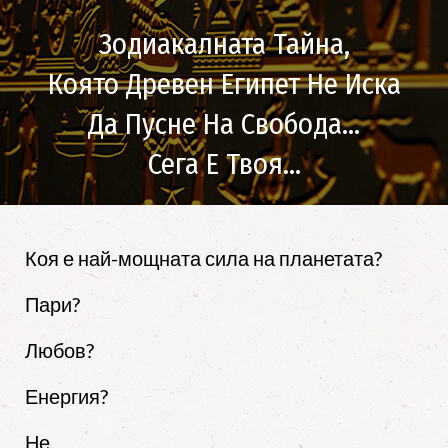
Зодиакалната Тайна,
Която Древен Египет Не Иска
Да Пусне На Свобода…
Сега Е Твоя...
Коя е най-мощната сила на планетата?
Пари?
Любов?
Енергия?
Не.