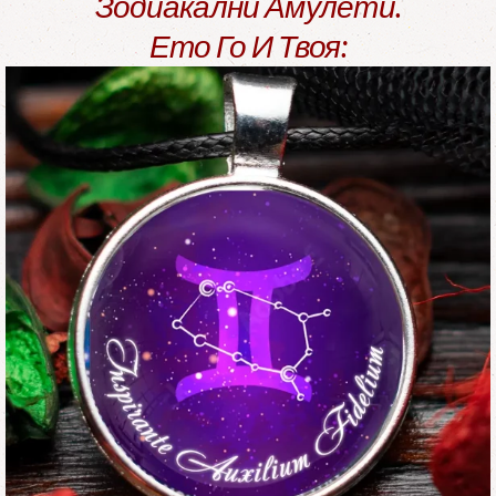
Зодиакални Амулети.
Ето Го И Твоя: