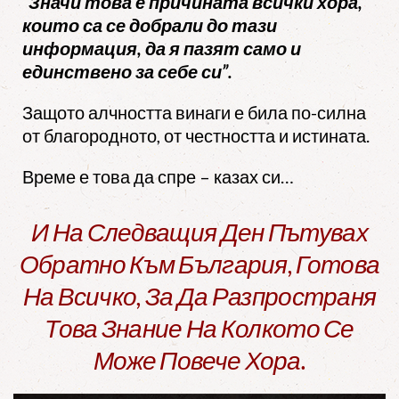
“Значи това е причината всички хора,
които са се добрали до тази
информация, да я пазят само и
единствено за себе си”.
Защото алчността винаги е била по-силна
от благородното, от честността и истината.
Време е това да спре – казах си…
И На Следващия Ден Пътувах
Обратно Към България, Готова
На Всичко, За Да Разпространя
Това Знание На Колкото Се
Може Повече Хора.