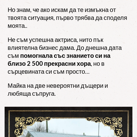
Но знам, че ако искам да те измъкна от
твоята ситуация, първо трябва да споделя
моята..
Не съм успешна актриса, нито пък
влиятелна бизнес дама. До днешна дата
съм
помогнала със знанието си на
близо 2 500 прекрасни хора
, но в
сърцевината си съм просто…
Майка на две невероятни дъщери и
любяща съпруга.