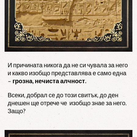
И причината никога да не си чувала за него
и какво изобщо представлява е само една
–
грозна, нечиста алчност.
Всеки, добрал се до този свитък, до ден
днешен ще отрече че изобщо знае за него.
Защо?