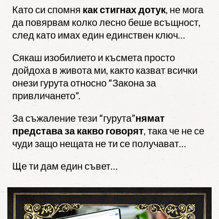
Като си спомня
как стигнах дотук
, не мога
да повярвам колко лесно беше всъщност,
след като имах един единствен ключ…
Сякаш изобилието и късмета просто
дойдоха в живота ми, както казват всички
онези гурута относно “Закона за
привличането”.
За съжаление тези “гурута”
нямат
представа за какво говорят
, така че не се
чуди защо нещата не ти се получават…
Ще ти дам един съвет…