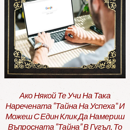
Ако Някой Те Учи На Така
Наречената “тайна На Успеха" И
Можеш С Един Клик Да Намериш
Въпросната “тайна” В Гугъл, То