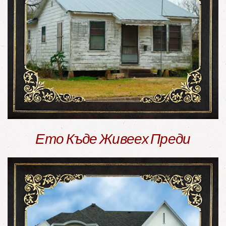
Ето Къде Живеех Преди