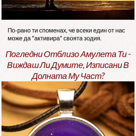
По-рано ти споменах, че всеки един от нас
може да “активира” своята зодия.
Погледни Отблизо Амулета Ти -
Виждаш Ли Думите, Изписани В
Долната Му Част?