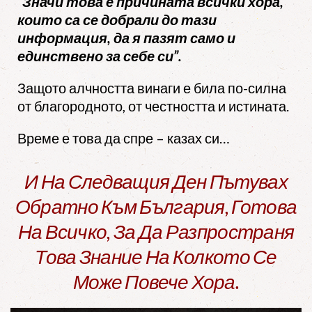
“Значи това е причината всички хора,
които са се добрали до тази
информация, да я пазят само и
единствено за себе си”.
Защото алчността винаги е била по-силна
от благородното, от честността и истината.
Време е това да спре – казах си…
И На Следващия Ден Пътувах
Обратно Към България, Готова
На Всичко, За Да Разпространя
Това Знание На Колкото Се
Може Повече Хора.