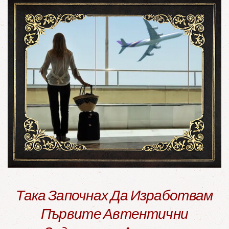
Така Започнах Да Изработвам
Първите Автентични