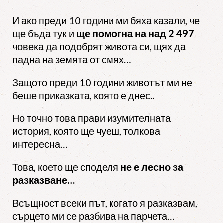
И ако преди 10 години ми бяха казали, че
ще бъда тук и
ще помогна на над
2 497
човека да подобрят живота си, щях да
падна на земята от смях…
Защото преди 10 години животът ми не
беше приказката, която е днес..
Но точно това прави изумителната
история, която ще чуеш, толкова
интересна…
Това, което ще споделя
не е лесно за
разказване…
Всъщност всеки път, когато я разказвам,
сърцето ми се разбива на парчета…