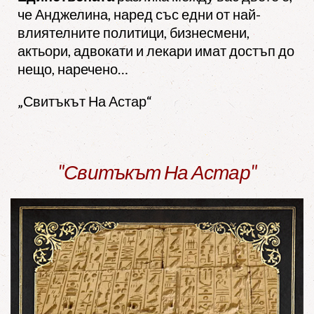
че Анджелина, наред със едни от най-
влиятелните политици, бизнесмени,
актьори, адвокати и лекари имат достъп до
нещо, наречено…
„Свитъкът На Астар“
"Свитъкът На Астар"