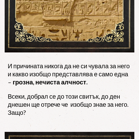
И причината никога да не си чувала за него
и какво изобщо представлява е само една
–
грозна, нечиста алчност.
Всеки, добрал се до този свитък, до ден
днешен ще отрече че изобщо знае за него.
Защо?