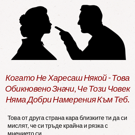
Когато Не Харесаш Някой - Това
Обикновено Значи, Че Този Човек
Няма Добри Намерения Към Теб.
Това от друга страна кара близките ти да си
мислят, че си тръде крайна и рязка с
мнението си.