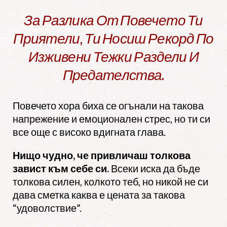
За Разлика От Повечето Ти
Приятели, Ти Носиш Рекорд По
Изживени Тежки Раздели И
Предателства.
Повечето хора биха се огънали на такова
напрежение и емоционален стрес, но ти си
все още с високо вдигната глава.
Нищо чудно, че привличаш толкова
завист към себе си.
Всеки иска да бъде
толкова силен, колкото теб, но никой не си
дава сметка каква е цената за такова
“удоволствие”.