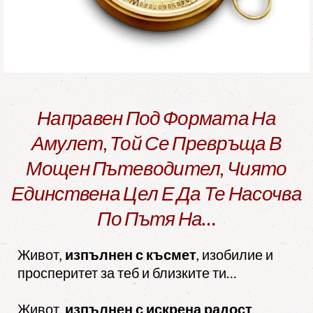
Направен Под Формата На
Амулет, Той Се Превръща В
Мощен Пътеводител, Чиято
Единствена Цел Е Да Те Насочва
По Пътя На…
Живот,
изпълнен с късмет
, изобилие и
просперитет за теб и близките ти…
Живот,
изпълнен с искрена радост
,