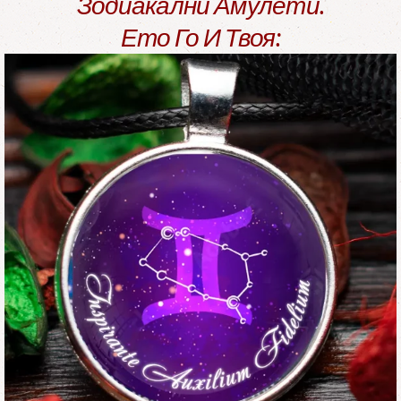
Зодиакални Амулети.
Ето Го И Твоя: