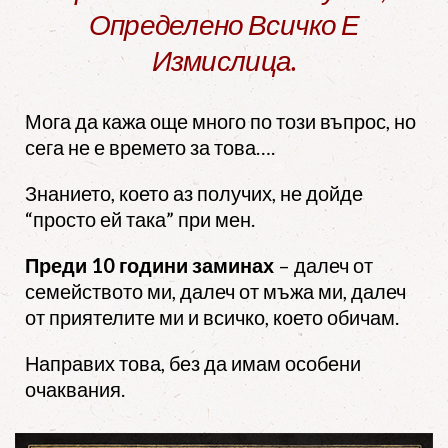
Определено Всичко Е
Измислица.
Мога да кажа още много по този въпрос, но
сега не е времето за това….
Знанието, което аз получих, не дойде
“просто ей така” при мен.
Преди 10 години заминах
– далеч от
семейството ми, далеч от мъжа ми, далеч
от приятелите ми и всичко, което обичам.
Направих това, без да имам особени
очаквания.