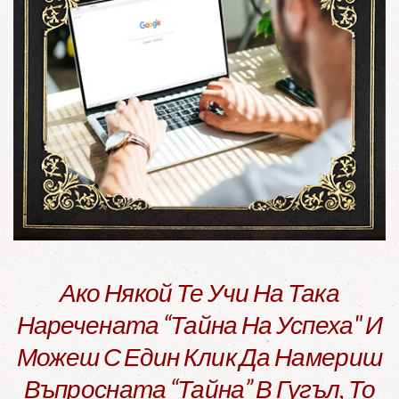
Ако Някой Те Учи На Така
Наречената “тайна На Успеха" И
Можеш С Един Клик Да Намериш
Въпросната “тайна” В Гугъл, То