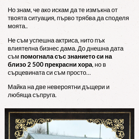
Но знам, че ако искам да те измъкна от
твоята ситуация, първо трябва да споделя
моята..
Не съм успешна актриса, нито пък
влиятелна бизнес дама. До днешна дата
съм
помогнала със знанието си на
близо 2 500 прекрасни хора
, но в
сърцевината си съм просто…
Майка на две невероятни дъщери и
любяща съпруга.