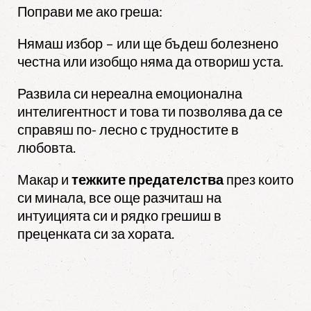
Поправи ме ако греша:
Нямаш избор – или ще бъдеш болезнено
честна или изобщо няма да отвориш уста.
Развила си нереална емоционална
интелигентност и това ти позволява да се
справяш по- лесно с трудностите в
любовта.
Макар и
тежките предателства
през които
си минала, все още разчиташ на
интуицията си и рядко грешиш в
преценката си за хората.