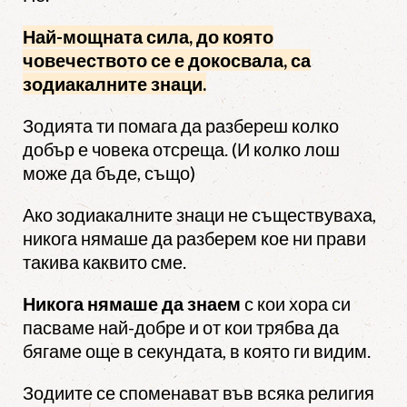
Най-мощната сила, до която
човечеството се е докосвала, са
зодиакалните знаци.
Зодията ти помага да разбереш колко
добър е човека отсреща. (И колко лош
може да бъде, също)
Ако зодиакалните знаци не съществуваха,
никога нямаше да разберем кое ни прави
такива каквито сме.
Никога нямаше да знаем
с кои хора си
пасваме най-добре и от кои трябва да
бягаме още в секундата, в която ги видим.
Зодиите се споменават във всяка религия