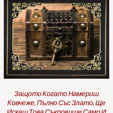
Защото Когато Намериш
Ковчеже, Пълно Със Злато, Ще
Искаш Това Съкровище Само И