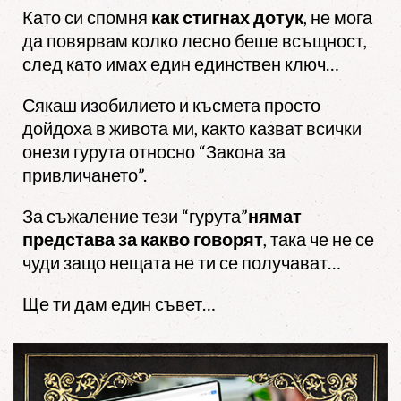
Като си спомня
как стигнах дотук
, не мога
да повярвам колко лесно беше всъщност,
след като имах един единствен ключ…
Сякаш изобилието и късмета просто
дойдоха в живота ми, както казват всички
онези гурута относно “Закона за
привличането”.
За съжаление тези “гурута”
нямат
представа за какво говорят
, така че не се
чуди защо нещата не ти се получават…
Ще ти дам един съвет…