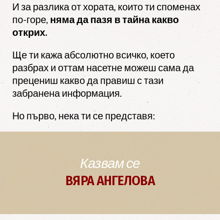
И за разлика от хората, които ти споменах
по-горе,
няма да пазя в тайна какво
открих.
Ще ти кажа абсолютно всичко, което
разбрах и оттам насетне можеш сама да
прецениш какво да правиш с тази
забранена информация.
Но първо, нека ти се представя:
Казвам се
ВЯРА АНГЕЛОВА