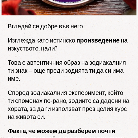
Вгледай се добре във него.
Изглежда като истинско
произведение
на
изкуството, нали?
Това е автентичния образ на зодиакалния
ти знак – още преди зодията ти да си има
име.
Според зодиакалния експеримент, който
ти споменах по-рано, зодиите са дадени на
хората, за да ги използват през целия курс
на живота си.
Факта, че можем да разберем почти