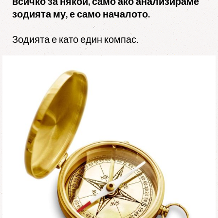
всичко за някой, само ако анализираме
зодията му, е само началото.
Зодията е като един компас.