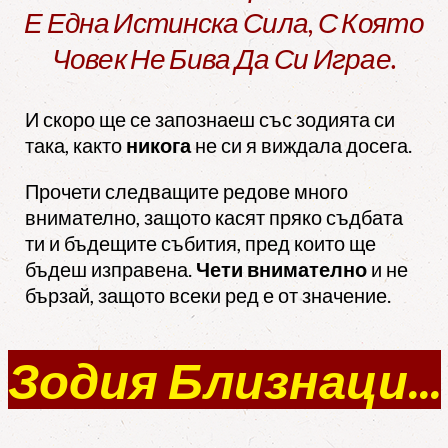
Е Една Истинска Сила, С Която
Човек Не Бива Да Си Играе.
И скоро ще се запознаеш със зодията си
така, както
никога
не си я виждала досега.
Прочети следващите редове много
внимателно, защото касят пряко съдбата
ти и бъдещите събития, пред които ще
бъдеш изправена.
Чети внимателно
и не
бързай, защото всеки ред е от значение.
Зодия Близнаци...