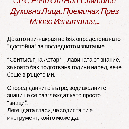
Се С Едни От Най-Святите
Духовни Лица, Преминах През
Много Изпитания,..
Докато най-накрая не бях определена като
“достойна” за последното изпитание.
“Свитъкът на Астар” – лавината от знание,
за която бях подготвяна години наред, вече
беше в ръцете ми.
Според данните вътре, зодиакалните
знаци не се разглеждат като просто
“знаци”.
Легендата гласи, че зодията ти е
инструмент, който може да: