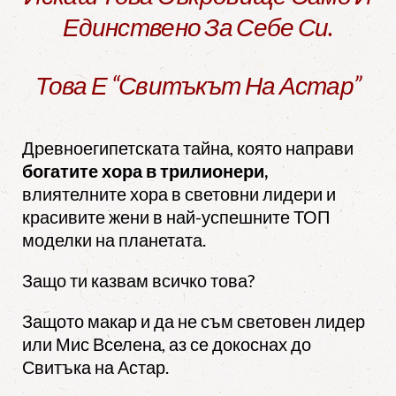
Единствено За Себе Си.
Това Е “Свитъкът На Астар”
Древноегипетската тайна, която направи
богатите хора в трилионери,
влиятелните хора в световни лидери и
красивите жени в най-успешните ТОП
моделки на планетата.
Защо ти казвам всичко това?
Защото макар и да не съм световен лидер
или Мис Вселена, аз се докоснах до
Свитъка на Астар.