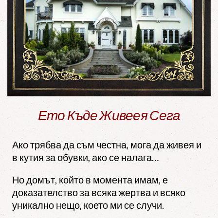
Ето Къде Живеея Сега
Ако трябва да съм честна, мога да живея и
в кутия за обувки, ако се налага…
Но домът, който в момента имам, е
доказателство за всяка жертва и всяко
уникално нещо, което ми се случи.