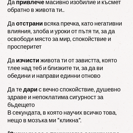
Да
привлече
масивно изобилие и късмет
обратно в живота ти..
Да
отстрани
всяка пречка, като негативни
влияния, злоба и уроки от пътя ти, за да
освободи място за мир, спокойствие и
просперитет
Да
изчисти
живота ти от завистта, която
тлее над теб и близките ти, за да ви
обедини и направи единни отново
Да те
дари
с вечно спокойствие, душевно
здраве и непоклатима сигурност за
бъдещето
В секундата, в която научих всичко това,
нещо в мозъка ми “кликна”.