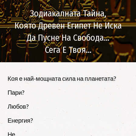
Зодиакалната Тайна,
Която Древен Египет Не Иска
Да Пусне На Свобода…
Сега Е Твоя...
Коя е най-мощната сила на планетата?
Пари?
Любов?
Енергия?
Не.