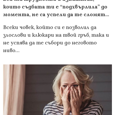
които съдбата ти е “подхвърлила” до
момента, не са успели да те сломят…
Всеки човек, който си е позволил да
злослови и клюкари на твой гръб, така и
не успява да те събори до неговото
ниво…