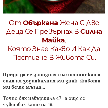
От
Объркана
Жена С Две
Деца Се Превърнах В
Силна
Майка
,
Която Знае Какво И Как Да
Постигне В Живота Си.
Преди да се запозная със истинската
сила на зодиакалния ми знак, живота
ми беше мъгла…
Точно бях навършила 47 , а още се
чувствах като на 19.