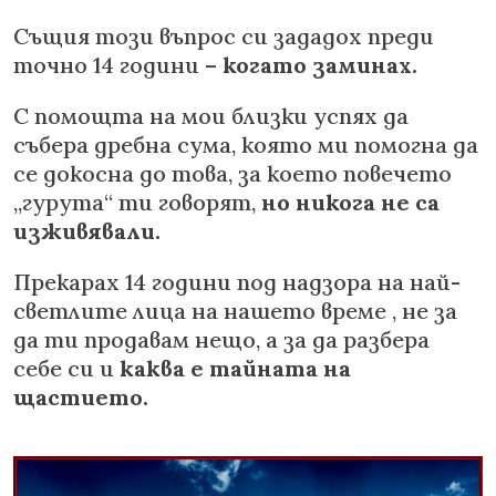
Същия този въпрос си зададох преди
точно 14 години –
когато заминах.
С помощта на мои близки успях да
събера дребна сума, която ми помогна да
се докосна до това, за което повечето
„гурута“ ти говорят,
но никога не са
изживявали.
Прекарах 14 години под надзора на най-
светлите лица на нашето време , не за
да ти продавам нещо, а за да разбера
себе си и
каква е тайната на
щастието.