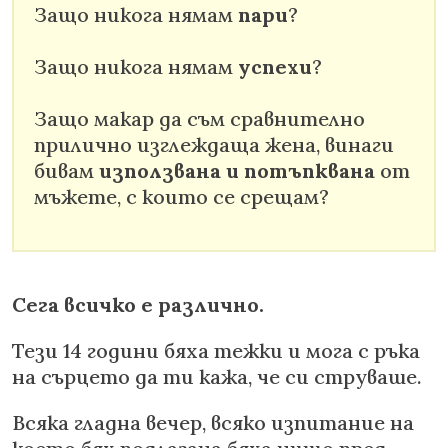
Защо никога нямам
пари
?
Защо никога нямам
успехи
?
Защо макар да съм сравнително
прилично изглеждаща жена, винаги
бивам
използвана и потъпквана
от
мъжете, с които се срещам?
Сега всичко е различно.
Тези 14 години бяха тежки и мога с ръка
на сърцето да ти кажа, че си струваше.
Всяка гладна вечер, всяко изпитание на