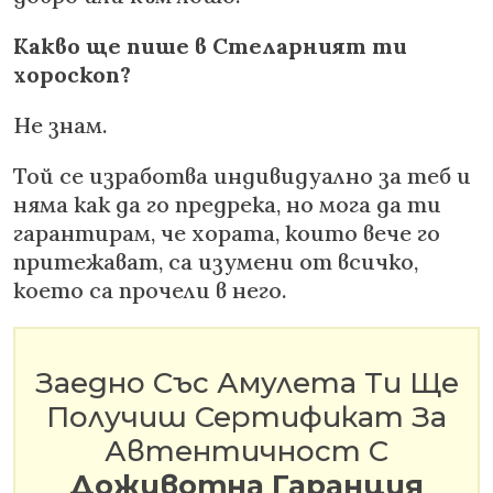
Какво ще пише в Стеларният ти
хороскоп?
Не знам.
Той се изработва индивидуално за теб и
няма как да го предрека, но мога да ти
гарантирам, че хората, които вече го
притежават, са изумени от всичко,
което са прочели в него.
Заедно Със Амулета Ти Ще
Получиш Сертификат За
Автентичност С
Доживотна Гаранция