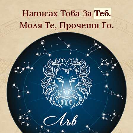
Написах Това За
Теб.
Моля Те, Прочети Го.