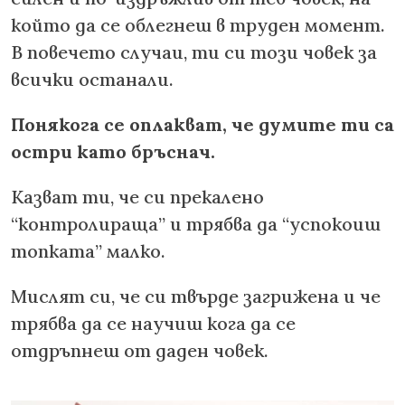
който да се облегнеш в труден момент.
В повечето случаи, ти си този човек за
всички останали.
Понякога се оплакват, че думите ти са
остри като бръснач.
Казват ти, че си прекалено
“контролираща” и трябва да “успокоиш
топката” малко.
Мислят си, че си твърде загрижена и че
трябва да се научиш кога да се
отдръпнеш от даден човек.