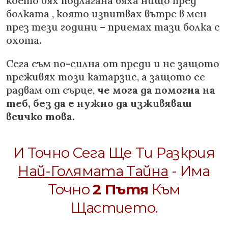
което бях подлагана бяха нищо пред
болката , която изпитвах вътре в мен
през тези години – приемах тази болка с
охота.
Сега съм по-силна от преди и не защото
преживях този катарзис, а защото се
радвам от сърце,
че мога да помогна на
теб, без да е нужно да изживяваш
всичко това.
И Точно Сега Ще Ти Разкрия
Най-Голямата Тайна
- Има
Точно
2 Пътя
Към
Щастието.