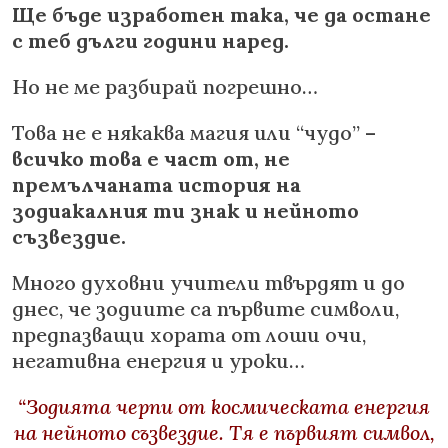
Ще бъде изработен така, че да остане
с теб дълги години наред.
Но не ме разбирай погрешно…
Това не е някаква магия или “чудо” –
всичко това е част от, не
премълчаната история на
зодиакалния ти знак и нейното
съзвездие.
Много духовни учители твърдят и до
днес, че зодиите са първите символи,
предпазващи хората от лоши очи,
негативна енергия и уроки…
“Зодията черпи от космическата енергия
на нейното съзвездие. Тя е първият символ,