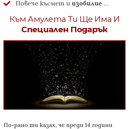
Повече късмет и
изобилие
…
Към Амулета Ти Ще Има И
Специален Подарък
По-рано ти казах, че преди 14 години