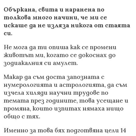
Объркана, свита и наранена по
толкова много начини, че ми се
искаше да не изляза никога от стаята
си.
Не мога да ти опиша как се промени
животът ми, когато се докоснах до
зодиакалния си амулет.
Макар да съм доста запозната с
нумерологията и астрологията, да съм
изчела хиляди научни трудове по
темата през годините, това усещане и
промяна, които изпитах нямаха нищо
общо с тях.
Именно за това бях подготвяна цели 14