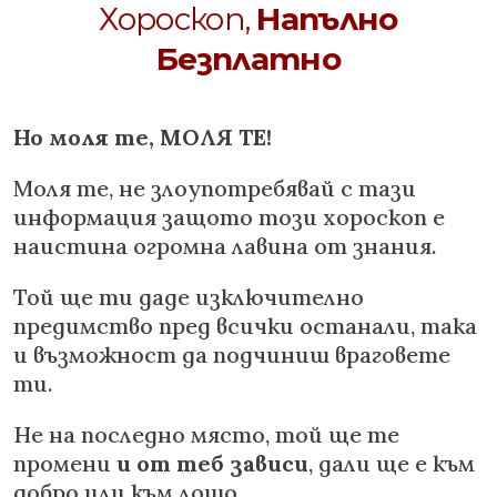
Хороскоп,
Напълно
Безплатно
Но моля те, МОЛЯ ТЕ!
Моля те, не злоупотребявай с тази
информация защото този хороскоп е
наистина огромна лавина от знания.
Той ще ти даде изключително
предимство пред всички останали, така
и възможност да подчиниш враговете
ти.
Не на последно място, той ще те
промени
и от теб зависи
, дали ще е към
добро или към лошо.