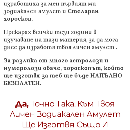
изработиха за мен първият ми
зодиакален амулет и
Стеларен
хороскоп
.
Прекарах всички тези години в
изучаване на тази материя, за да мога
днес да изработя твоя личен амулет .
За разлика от много астролози и
нумеролози обаче, хороскопът, който
ще изготвя за теб ще бъде НАПЪЛНО
БЕЗПЛАТЕН.
Да,
Точно Така. Към Твоя
Личен Зодиакален Амулет
Ще Изготвя Също И