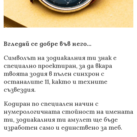
Вгледай се добре във него…
Символът на зодиакалния ти знак е
специално проектиран, за да вкара
твоята зодия в пълен синхрон с
останалите 11, както и техните
съзвездия.
Кодиран по специален начин с
нумерологичната стойност на имената
ти, зодиакалния ти амулет ще бъде
изработен само и единствено за теб.