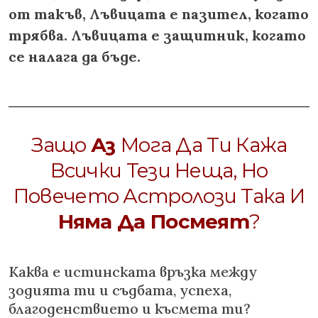
от такъв, Лъвицата е пазител, когато
трябва. Лъвицата е защитник, когато
се налага да бъде.
Защо
Аз
Мога Да Ти Кажа
Всички Тези Неща, Но
Повечето Астролози Така И
Няма Да Посмеят
?
Каква е истинската връзка между
зодията ти и съдбата, успеха,
благоденствието и късмета ти?