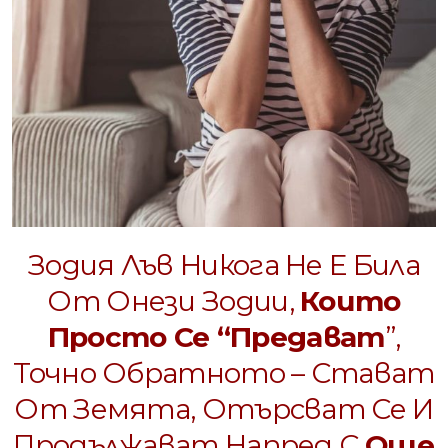
Зодия Лъв Никога Не Е Била
От Онези Зодии,
Които
Просто Се “предават
”,
Точно Обратното – Стават
От Земята, Отърсват Се И
Продължават Напред С
Още