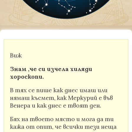
Виж
Знам ,че си изчела хиляди
хороскопи.
В тях се пише как днес имаш или
нямаш късмет, как Меркурий е във
Венера и как днес е твоят ден.
Бях на твоето място и мога да ти
кажа от опит, че всички тези неща