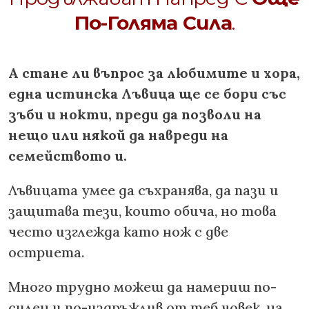
По-Голяма Сила
.
А стане ли въпрос за любимите и хора,
една истинска Лъвица ще се бори със
зъби и нокти, преди да позволи на
нещо или някой да навреди на
семейството и.
Лъвицата умее да съхранява, да пази и
защитава тези, които обича, но това
често изглежда като нож с две
остриета.
Много трудно можеш да намериш по-
силен и по-издръжлив от теб човек, на