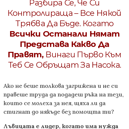
Разбира Се, Че Си
Контролираща – Все Някой
Трябва Да Бъде. Когато
Всички Останали Нямат
Представа Какво Да
Правят,
Винаги Първо Към
Теб Се Обръщат За Насока.
Ако не беше толкова загрижена и не си
правеше труда да подадеш ръка на тези,
които се молеха за нея, щяха ли да
стигнат до някъде без помощта ти?
Лъвицата е лидер, когато има нужда