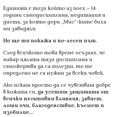
Единият е този който аз поех – 14
години самодисциплина, медитация и
диета, за която дори „Мис“-ките биха
ми завидяли.
Но ще ти покажа и по-лесен път.
След всичкото това време осъзнах, че
макар цялата тази дисциплина и
саможертва да са полезни, то те
опредлено не са нужни за всеки човек.
Ако искаш просто да се чувстваш добре
в кожата си,
да усетиш защитата от
всички негативни влияния, завист,
лоши очи, благоденствие, късмет и
изобилие…