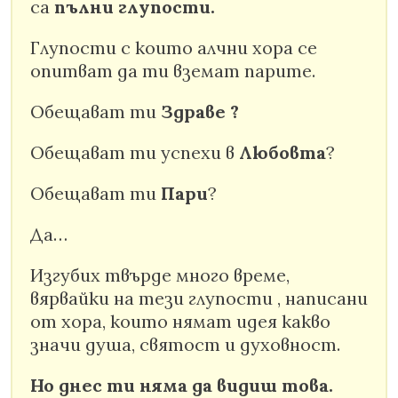
са
пълни глупости.
Глупости с които алчни хора се
опитват да ти вземат парите.
Обещават ти
Здраве ?
Обещават ти успехи в
Любовта
?
Обещават ти
Пари
?
Да…
Изгубих твърде много време,
вярвайки на тези глупости , написани
от хора, които нямат идея какво
значи душа, святост и духовност.
Но днес ти няма да видиш това.