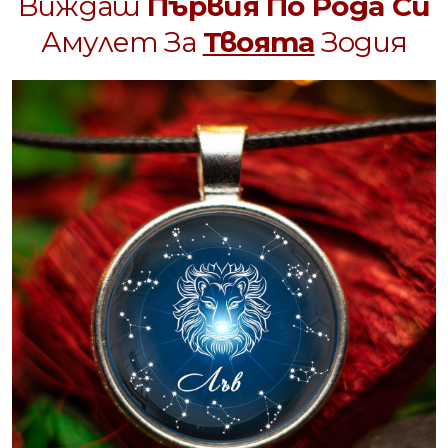
Виждаш
Първия По Рода Си
Амулет За
Твоята
Зодия