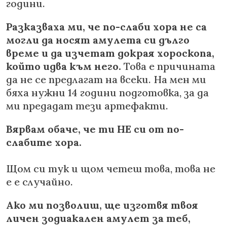
години.
Разказваха ми, че по-слаби хора не са
могли да носят амулета си дълго
време и да изчетат докрая хороскопа,
който идва към него.
Това е причината
да не се предлагат на всеки. На мен ми
бяха нужни 14 години подготовка, за да
ми предадат тези артефакти.
Вярвам обаче, че ти НЕ си от по-
слабите хора.
Щом си тук и щом четеш това, това не
е е случайно.
Ако ми позволиш, ще изготвя твоя
личен зодиакален амулет за теб,