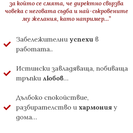
за който се смята, че директно свързва
човека с неговата съдба и най-съкровените
му желания, като например…”
Забележителни
успехи
в
работата..
Истински завладяваща, побиваща
тръпки
любов
…
Дълбоко спокойствие,
разбирателство и
хармония
у
дома…