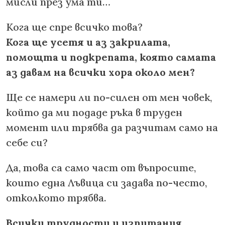
мисли през ума ти…
Кога ще спре всичко това?
Кога ще усетя и аз закрилата,
помощта и подкрепата, която самата
аз давам на всички хора около мен?
Ще се намери ли по-силен от мен човек,
който да ми подаде ръка в труден
момент или трябва да разчитам само на
себе си?
Да, това са само част от въпросите,
които една Лъвица си задава по-често,
отколкото трябва.
Всички трудности и изпитания,