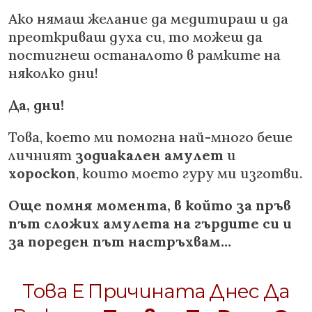
Ако нямаш желание да медитираш и да
преоткриваш духа си, то можеш да
постигнеш останалото в рамките на
няколко дни!
Да, дни!
Това, което ми помогна най-много беше
личният
зодиакален амулет
и
хороскоп
, които моeто гуру ми изготви.
Още помня момента, в който за пръв
път сложих амулета на гърдите си и
за пореден път настръхвам…
Това Е Причината Днес Да