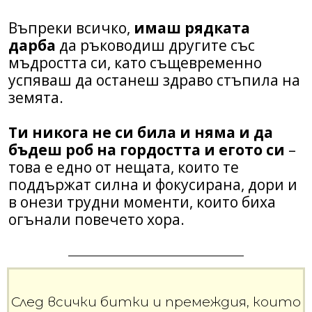
Въпреки всичко,
имаш рядката
дарба
да ръководиш другите със
мъдростта си, като същевременно
успяваш да останеш здраво стъпила на
земята.
Ти никога не си била и няма и да
бъдеш роб на гордостта и егото си
–
това е едно от нещата, които те
поддържат силна и фокусирана, дори и
в онези трудни моменти, които биха
огънали повечето хора.
След всички битки и премеждия, които