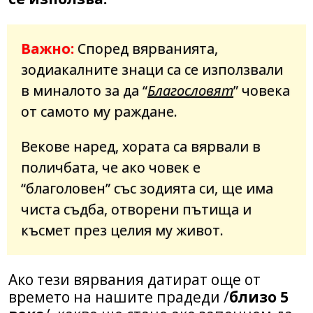
Важно:
Според вярванията,
зодиакалните знаци са се използвали
в миналото за да “
Благословят
” човека
от самото му раждане.
Векове наред, хората са вярвали в
поличбата, че ако човек е
“благоловен” със зодията си, ще има
чиста съдба, отворени пътища и
късмет през целия му живот.
Ако тези вярвания датират още от
времето на нашите прадеди /
близо 5