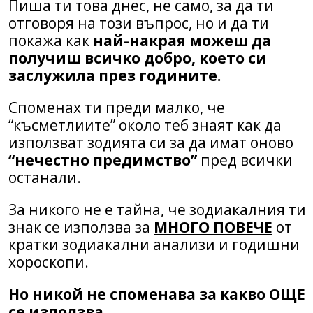
Пиша ти това днес, не само, за да ти
отговоря на този въпрос, но и да ти
покажа как
най-накрая можеш да
получиш всичко добро, което си
заслужила през годините.
Споменах ти преди малко, че
“късметлиите” около теб знаят как да
използват зодията си за да имат оново
“нечестно предимство”
пред всички
останали.
За никого не е тайна, че зодиакалния ти
знак се използва за
МНОГО ПОВЕЧЕ
от
кратки зодиакални анализи и годишни
хороскопи.
Но никой не споменава за какво ОЩЕ
се използва.