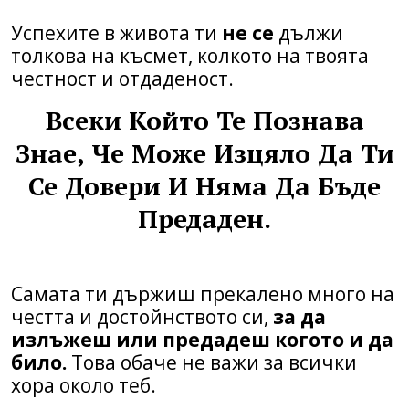
Успехите в живота ти
не се
дължи
толкова на късмет, колкото на твоята
честност и отдаденост.
Всеки Който Те Познава
Знае, Че Може Изцяло Да Ти
Се Довери И Няма Да Бъде
Предаден.
Самата ти държиш прекалено много на
честта и достойнството си,
за да
излъжеш или предадеш когото и да
било.
Това обаче не важи за всички
хора около теб.