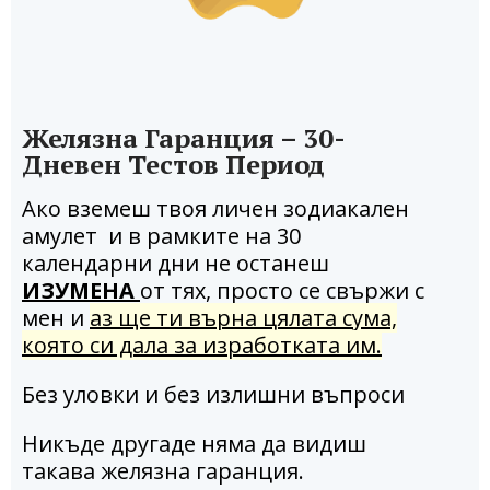
Желязна Гаранция – 30-
Дневен Тестов Период
Ако вземеш твоя личен зодиакален
амулет и в рамките на 30
календарни дни не останеш
ИЗУМЕНА
от тях, просто се свържи с
мен и
аз ще ти върна цялата сума,
която си дала за изработката им.
Без уловки и без излишни въпроси
Никъде другаде няма да видиш
такава желязна гаранция.