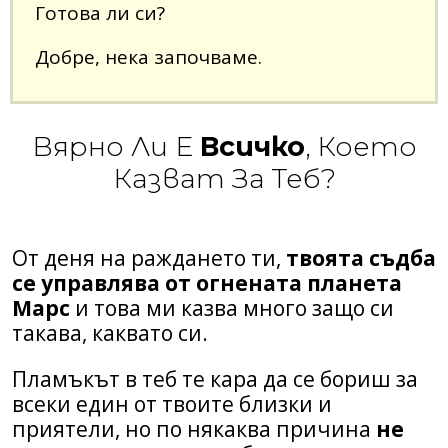
Готова ли си?
Добре, нека започваме.
Вярно Ли Е
Всичко
, Което
Казват За Теб?
От деня на раждането ти,
твоята съдба
се управлява от огнената планета
Марс
и това ми казва много защо си
такава, каквато си.
Пламъкът в теб те кара да се бориш за
всеки един от твоите близки и
приятели, но по някаква причина
не