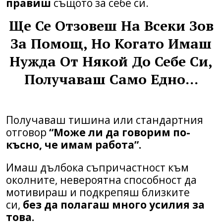
правиш
същото за себе си.
Ще Се Отзовеш На Всеки Зов
За Помощ, Но Когато Имаш
Нужда От Някой До Себе Си,
Получаваш Само Едно…
Получаваш тишина или стандартния
отговор
“Може ли да говорим по-
късно, че имам работа”.
Имаш дълбока съпричастност към
околните, невероятна способност да
мотивираш и подкрепяш близките
си,
без да полагаш много усилия за
това.