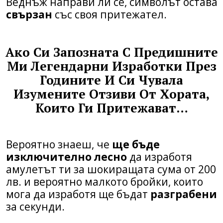
Веднъж направи ли се, символът остава
свързан
със своя притежател.
Ако Си Запозната С Предишните
Ми Легендарни Изработки През
Годините И Си Чувала
Изумените Отзиви От Хората,
Които Ги Притежават…
Вероятно знаеш, че
ще бъде
изключително лесно
да изработя
амулетът ти за шокиращата сума от 200
лв. и вероятно малкото бройки, които
мога да изработя ще бъдат
разграбени
за секунди.