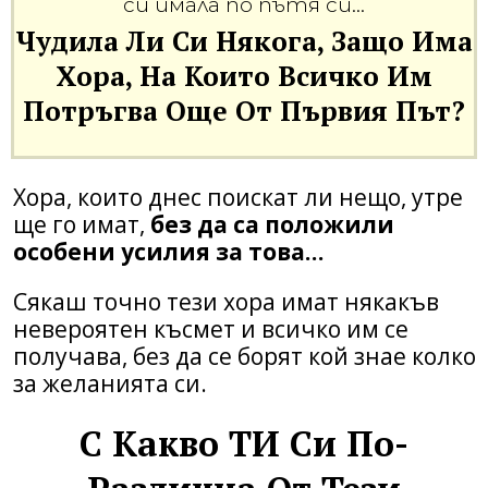
си имала по пътя си…
Чудила Ли Си Някога, Защо Има
Хора, На Които Всичко Им
Потръгва Още От Първия Път?
Хора, които днес поискат ли нещо, утре
ще го имат,
без да са положили
особени усилия за това…
Сякаш точно тези хора имат някакъв
невероятен късмет и всичко им се
получава, без да се борят кой знае колко
за желанията си.
С Какво ТИ Си По-