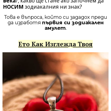
века
/, какво ще стане ако започнем да
НОСИМ
зодиакалния ни знак?
Това е въпроса, който си зададох преди
да изработя
първия си зодиакален
амулет
.
Ето Как Изглежда Твоя