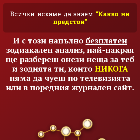
Всички искаме да знаем
“Какво ни
предстои”
И с този напълно
безплатен
зодиакален анализ, най-накрая
ще разбереш онези неща за теб
и зодията ти, които
НИКОГА
няма да чуеш по телевизията
или в поредния журнален сайт.