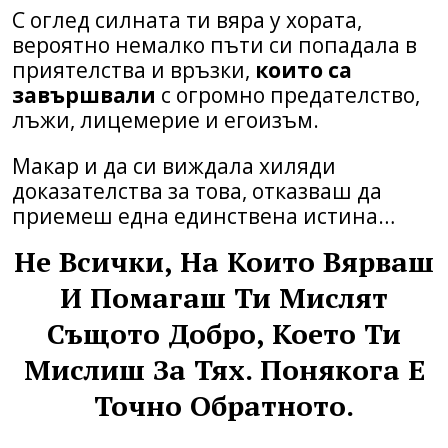
С оглед силната ти вяра у хората,
вероятно немалко пъти си попадала в
приятелства и връзки,
които са
завършвали
с огромно предателство,
лъжи, лицемерие и егоизъм.
Макар и да си виждала хиляди
доказателства за това, отказваш да
приемеш една единствена истина…
Не Всички, На Които Вярваш
И Помагаш Ти Мислят
Същото Добро, Което Ти
Мислиш За Тях. Понякога Е
Точно Обратното.