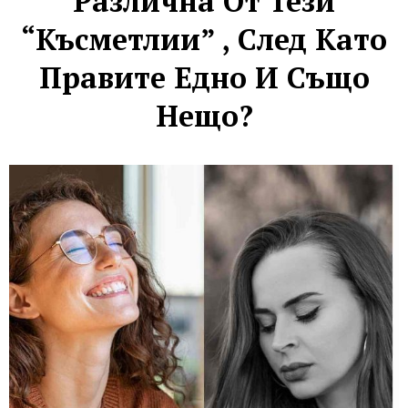
Различна От Тези
“късметлии” , След Като
Правите Едно И Също
Нещо?