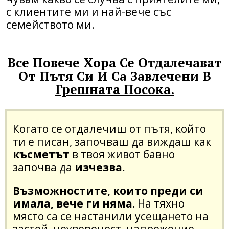
с клиентите ми и най-вече със
семейството ми.
Все Повече Хора Се Отдалечават
От Пътя Си И Са Завлечени В
Грешната Посока.
Когато се отдалечиш от пътя, който
ти е писан, започваш да виждаш как
късметът
в твоя живот бавно
започва да
изчезва
.
Възможностите, които преди си
имала, вече ги няма.
На тяхно
място са се настанили усещането на
застой, неувереност, напрежение,