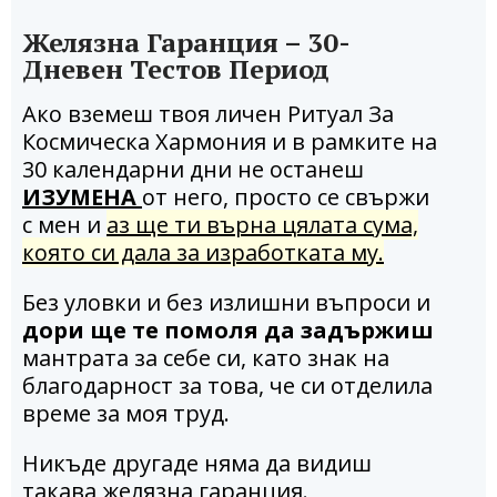
Желязна Гаранция – 30-
Дневен Тестов Период
Ако вземеш твоя личен Ритуал За
Космическа Хармония и в рамките на
30 календарни дни не останеш
ИЗУМЕНА
от него, просто се свържи
с мен и
аз ще ти върна цялата сума,
която си дала за изработката му.
Без уловки и без излишни въпроси и
дори ще те помоля да задържиш
мантрата за себе си, като знак на
благодарност за това, че си отделила
време за моя труд.
Никъде другаде няма да видиш
такава желязна гаранция.