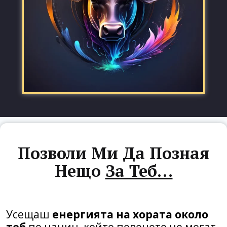
Позволи Ми Да Позная
Нещо
За Теб…
Усещаш
енергията на хората около
теб
по начин, който повечето не могат