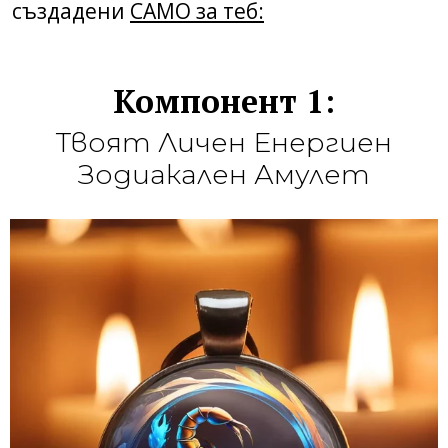
създадени
САМО за теб:
Компонент 1:
Твоят Личен Енергиен
Зодиакален Амулет