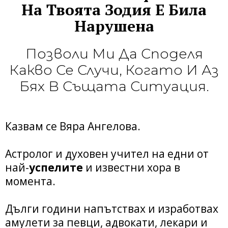
На Твоята Зодия Е Била
Нарушена
Позволи Ми Да Споделя
Какво Се Случи, Когато И Аз
Бях В Същата Ситуация.
Казвам се Вяра Ангелова.
Астролог и духовен учител на едни от
най-
успелите
и известни хора в
момента.
Дълги години напътствах и изработвах
амулети за певци, адвокати, лекари и