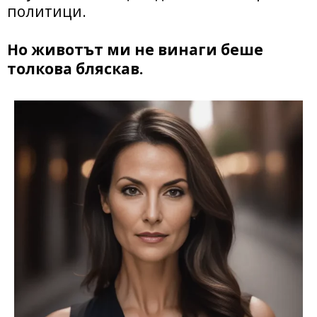
политици.
Но животът ми не винаги беше
толкова бляскав.