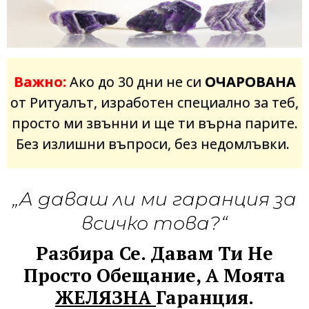
Важно:
Ако до 30 дни не си
ОЧАРОВАНА
от Ритуалът, изработен специално за теб,
просто ми звънни и ще ти върна парите.
Без излишни въпроси, без недомлъвки.
„А даваш ли ми гаранция за
всичко това?“
Разбира Се. Давам Ти Не
Просто Обещание, А Моята
ЖЕЛЯЗНА
Гаранция.