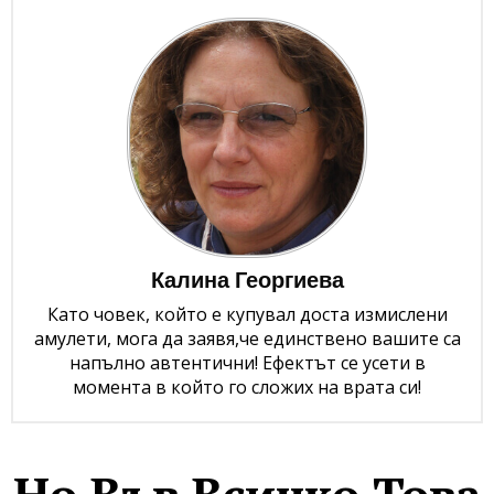
Калина Георгиева
Като човек, който е купувал доста измислени
амулети, мога да заявя,че единствено вашите са
напълно автентични! Ефектът се усети в
момента в който го сложих на врата си!
Но Във Всичко Това