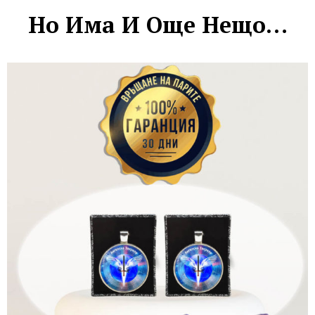
Но Има И Още Нещо…