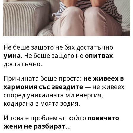
Не беше защото не бях достатъчно
умна
. Не беше защото не
опитвах
достатъчно.
Причината беше проста:
не живеех в
хармония със звездите
— не живеех
според уникалната ми енергия,
кодирана в моята зодия.
И това е проблемът, който
повечето
жени не разбират…