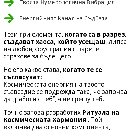
Твоята Нумерологична Вибрация
Енергийният Канал на Съдбата.
Тези три елемента,
когато са в разрез,
създават хаоса, който усещаш
: липса
на любов, фрустрация с парите,
страхове за бъдещето…
Но ето какво става,
когато те се
съгласуват
:
Космическата енергия на твоето
съзвездие се подрежда така, че започва
да „работи с теб“, а не срещу теб.
Точно затова разработих
Ритуала на
Космическата Хармония
. Той
включва двa основни компонентa,