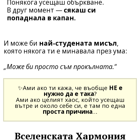
Понякога усещаш объркване.
В друг момент —
сякаш си
попаднала в капан.
И може би
най-студената мисъл
,
която някога ти е минавала през ума:
„Може би просто съм прокълната.“
✨Ами ако ти кажа, че въобще
НЕ е
нужно да е така
?
Ами ако целият хаос, който усещаш
вътре и около себе си, е там по една
проста причина
…
Вселенската Хармония