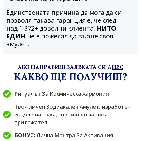
Единствената причина да мога да си
позволя такава гаранция е, че след
над 1 372+ доволни клиента,
НИТО
ЕДИН
не е пожелал да върне своя
амулет.
АКО НАПРАВИШ ЗАЯВКАТА СИ
ДНЕС
КАКВО ЩЕ ПОЛУЧИШ?
Ритуалът За Космическа Хармония
Твоя личен Зодиакален Амулет, изработен
изцяло на ръка, специално за своя
притежател
БОНУС
:
Лична Мантра За Активация