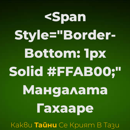
<span
Style="border-
Bottom: 1px
Solid #FFAB00;"
Мандалата
Гахааре
Какви
Тайни
Сe Крият В Тази