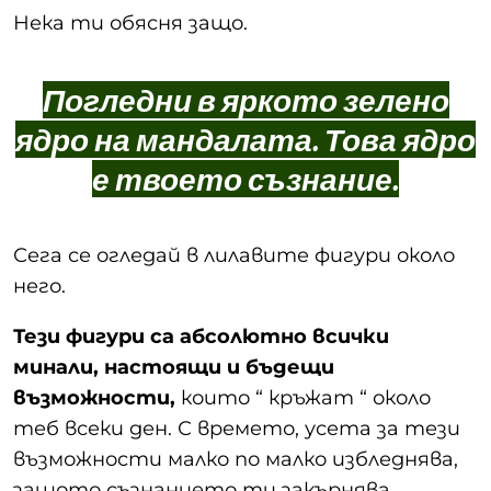
Нека ти обясня защо.
Погледни в яркото зелено
ядро на мандалата. Това ядро
е твоето съзнание.
Сега се огледай в лилавите фигури около
него.
Тези фигури са абсолютно всички
минали, настоящи и бъдещи
възможности,
които “ кръжат “ около
теб всеки ден. С времето, усета за тези
възможности малко по малко избледнява,
защото съзнанието ти закърнява.