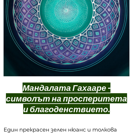
Мандалата Гахааре -
символът на просперитета
и благоденствието.
Един прекрасен зелен нюанс и толкова