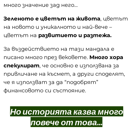
много значение зад него…
Зеленото e цветът на живота
, цветът
на новото и уникалното и най-вече –
цветът на
развитието и разтежа.
За въздействието на тази мандала е
писано много през вековете.
Много хора
спекулират
, че основно е използвана за
привличане на късмет, а други споделят,
че я използват за да “подобрят”
финансовото си състояние.
Но историята казва много
повече от това...