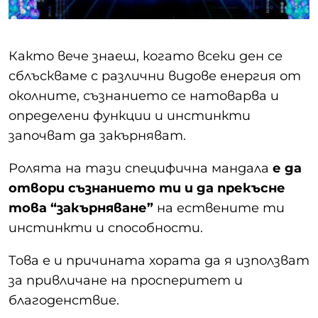
Както вече знаеш, когато всеки ден се
сблъскваме с различни видове енергия от
околните, съзнанието се натоварва и
определени функции и инстинкти
започват да закърняват.
Ролята на тази специфична мандала
е да
отвори съзнанието ти и да прекъсне
това “закърняване”
на ествените ти
инстинкти и способности.
Това е и причината хората да я използват
за привличане на просперитет и
благоденствие.