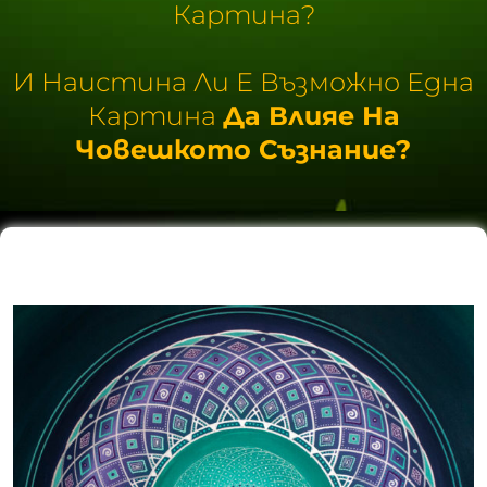
Картина?
И Наистина Ли Е Възможно Една
Картина
Да Влияе На
Човешкото Съзнание?