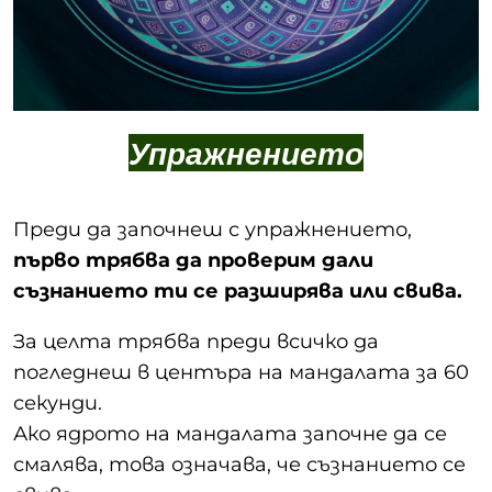
Упражнението
Преди да започнеш с упражнението,
първо трябва да проверим дали
съзнанието ти се разширява или свива.
За целта трябва преди всичко да
погледнеш в центъра на мандалата за 60
секунди.
Ако ядрото на мандалата започне да се
смалява, това означава, че съзнанието се