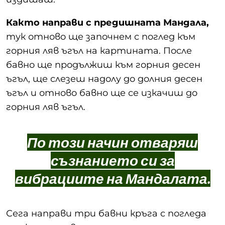
Както направи с предишната Мандала,
тук отново ще започнем с поглед към
горния ляв ъгъл на картината. После
бавно ще продължиш към горния десен
ъгъл, ще слезеш надолу до долния десен
ъгъл и отново бавно ще се изкачиш до
горния ляв ъгъл.
По този начин отваряш
съзнанието си за
вибрациите на Мандалата.
Сега направи три бавни кръга с погледа