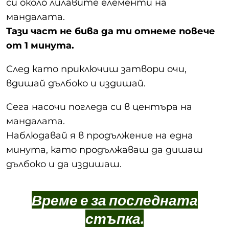
си около лилавите елементи на
мандалата.
Тази част не бива да ти отнеме повече
от 1 минута.
След като приключиш затвори очи,
вдишай дълбоко и издишай.
Сега насочи погледа си в центъра на
мандалата.
Наблюдавай я в продължение на една
минута, като продължаваш да дишаш
дълбоко и да издишаш.
Време е за последната
стъпка.