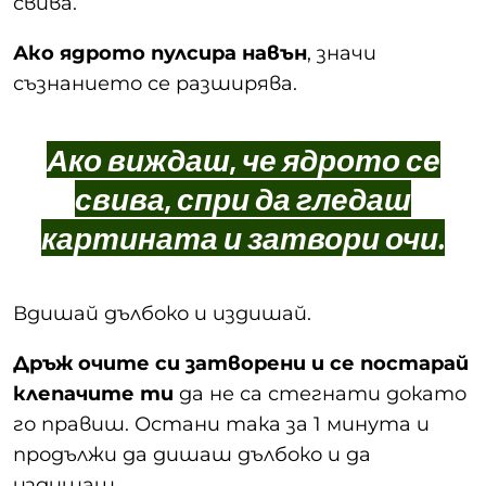
свива.
Ако ядрото пулсира навън
, значи
съзнанието се разширява.
Ако виждаш, че ядрото се
свива, спри да гледаш
картината и затвори очи.
Вдишай дълбоко и издишай.
Дръж очите си затворени и се постарай
клепачите ти
да не са стегнати докато
го правиш. Остани така за 1 минута и
продължи да дишаш дълбоко и да
издишаш.