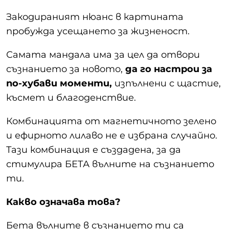
Закодираният нюанс в картината
пробужда усещането за жизненост.
Самата мандала има за цел да отвори
съзнанието за новото,
да го настрои за
по-хубави моменти,
изпълнени с щастие,
късмет и благоденствие.
Комбинацията от магнетичното зелено
и ефирното лилаво не е избрана случайно.
Тази комбинация е създадена, за да
стимулира БЕТА вълните на съзнанието
ти.
Какво означава това?
Бета вълните в съзнанието ти са