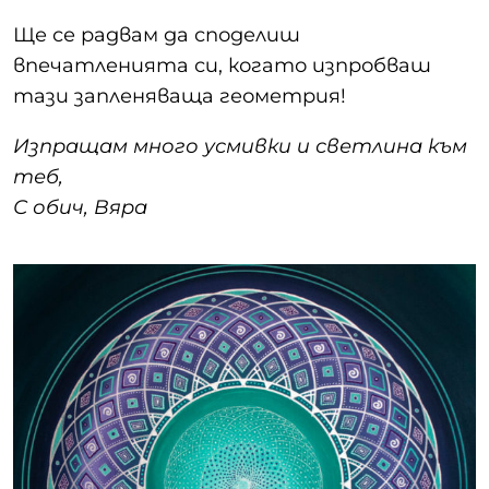
Ще се радвам да споделиш
впечатленията си, когато изпробваш
тази запленяваща геометрия!
Изпращам много усмивки и светлина към
теб,
С обич, Вяра