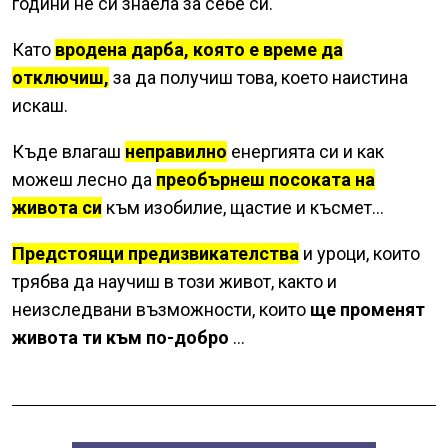
години не си знаела за себе си.
Като
вродена дарба, която е време да
отключиш,
за да получиш това, което наистина
искаш.
Къде влагаш
неправилно
енергията си и как
можеш лесно да
преобърнеш посоката на
живота си
към изобилие, щастие и късмет…
Предстоящи предизвикателства
и уроци, които
трябва да научиш в този живот, както и
неизследвани възможности, които
ще променят
живота ти към по-добро
…