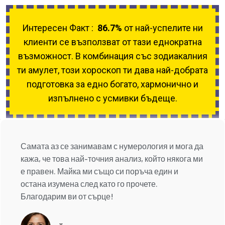
Интересен Факт :
86.7%
от най-успелите ни
клиенти се възползват от тази еднократна
възможност. В комбинация със зодиакалния
ти амулет, този хороскоп ти дава най-добрата
подготовка за едно богато, хармонично и
изпълнено с усмивки бъдеще.
Самата аз се занимавам с нумерология и мога да
кажа, че това най-точния анализ, който някога ми
е правен. Майка ми също си поръча един и
остана изумена след като го прочете.
Благодарим ви от сърце!