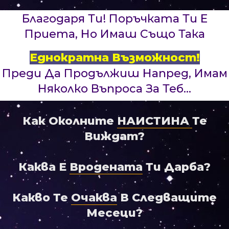
Благодаря Ти! Поръчката Ти Е
Приета, Но Имаш Също Така
Еднократна Възможност!
Преди Да Продължиш Напред, Имам
Няколко Въпроса За Теб...
Как Околните
НАИСТИНА
Те
Виждат?
Каква E
Вродената
Ти Дарба?
Какво Те
Очаква
В Следващите
Месеци?