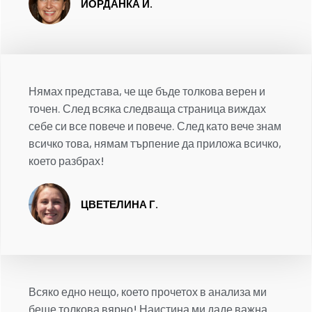
ЙОРДАНКА И.
Нямах представа, че ще бъде толкова верен и
точен. След всяка следваща страница виждах
себе си все повече и повече. След като вече знам
всичко това, нямам търпение да приложа всичко,
което разбрах!
ЦВЕТЕЛИНА Г.
Всяко едно нещо, което прочетох в анализа ми
беше толкова вярно! Наистина ми даде важна