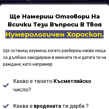
Ще Намериш Отговори На
Всички Тези Въпроси В Твоя
Нумерологичен Хороскоп.
Ще останеш изумена, когато разбереш какви неща
са дълбоко закодирани в имената ти и датата ти на
раждане, като например:
Какво е твоето
Късметлийско
число?
Каква е
вродената
ти дарба ?