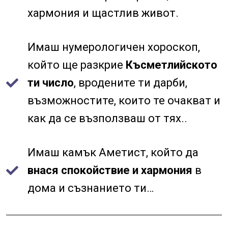
хармония и щастлив живот.
Имаш нумерологичен хороскоп,
който ще разкрие
Късметлийското
ти число
, вродените ти дарби,
възможностите, които те очакват и
как да се възползваш от тях..
Имаш камък Аметист, който да
внася спокойствие и хармония
в
дома и съзнанието ти…