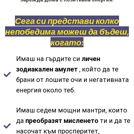
Сега си представи колко
непобедима можеш да бъдеш,
когато:
Имаш на гърдите си
личен
зодиакален амулет
, който да те
брани от лошите очи и негативната
енергия около теб.
Имаш седем мощни мантри, които
да
преобразят мисленето
ти и да те
насочат към просперитет,