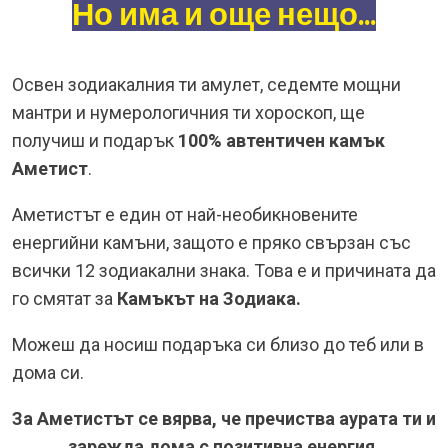
Но има и още нещо...
Освен зодиакалния ти амулет, седемте мощни
мантри и нумерологичния ти хороскоп, ще
получиш и подарък
100% автентичен камък
Аметист
.
Аметистът е един от най-необикновените
енергийни камъни, защото е пряко свързан със
всички 12 зодиакални знака. Това е и причината да
го смятат за
Камъкът на Зодиака.
Можеш да носиш подаръка си близо до теб или в
дома си.
За Аметистът се вярва, че пречиства аурата ти и
зарежда дома с позитивна енергия.