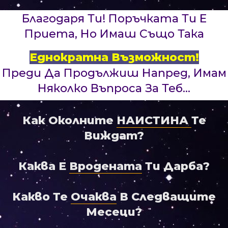
Благодаря Ти! Поръчката Ти Е
Приета, Но Имаш Също Така
Еднократна Възможност!
Преди Да Продължиш Напред, Имам
Няколко Въпроса За Теб...
Как Околните
НАИСТИНА
Те
Виждат?
Каква E
Вродената
Ти Дарба?
Какво Те
Очаква
В Следващите
Месеци?