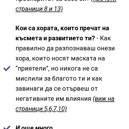
страници 8 и 13)
Кои са хората, които пречат на
късмета и развитието ти?
- Как
правилно да разпознаваш онези
хора, които носят маската на
“приятели”, но никога не са
мислили за благото ти и как
завинаги да се отървеш от
негативните им влияния
(виж на
страници 5,6,7,10)
И още много…