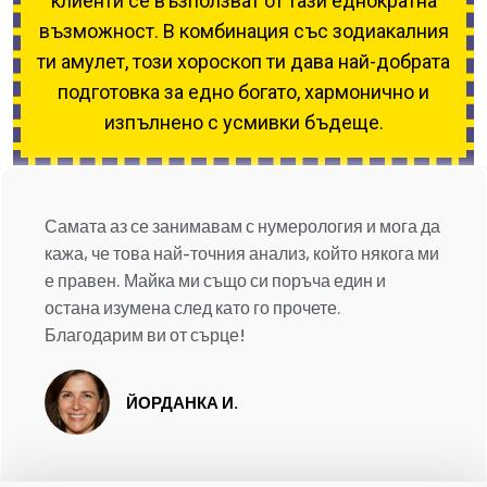
клиенти се възползват от тази еднократна
възможност. В комбинация със зодиакалния
ти амулет, този хороскоп ти дава най-добрата
подготовка за едно богато, хармонично и
изпълнено с усмивки бъдеще.
Самата аз се занимавам с нумерология и мога да
кажа, че това най-точния анализ, който някога ми
е правен. Майка ми също си поръча един и
остана изумена след като го прочете.
Благодарим ви от сърце!
ЙОРДАНКА И.