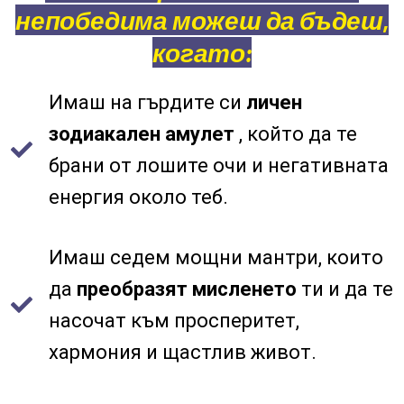
непобедима можеш да бъдеш,
когато:
Имаш на гърдите си
личен
зодиакален амулет
, който да те
брани от лошите очи и негативната
енергия около теб.
Имаш седем мощни мантри, които
да
преобразят мисленето
ти и да те
насочат към просперитет,
хармония и щастлив живот.