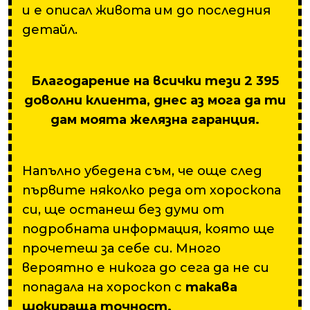
и е описал живота им до последния
детайл.
Благодарение на всички тези 2 395
доволни клиента, днес аз мога да ти
дам моята желязна гаранция.
Напълно убедена съм, че още след
първите няколко реда от хороскопа
си, ще останеш без думи от
подробната информация, която ще
прочетеш за себе си. Много
вероятно е никога до сега да не си
попадала на хороскоп с
такава
шокираща точност.