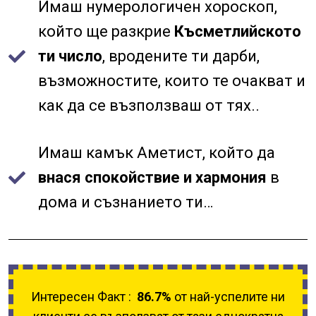
Имаш нумерологичен хороскоп,
който ще разкрие
Късметлийското
ти число
, вродените ти дарби,
възможностите, които те очакват и
как да се възползваш от тях..
Имаш камък Аметист, който да
внася спокойствие и хармония
в
дома и съзнанието ти…
Интересен Факт :
86.7%
от най-успелите ни