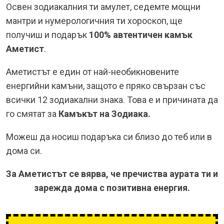
Освен зодиакалния ти амулет, седемте мощни
мантри и нумерологичния ти хороскоп, ще
получиш и подарък
100% автентичен камък
Аметист
.
Аметистът е един от най-необикновените
енергийни камъни, защото е пряко свързан със
всички 12 зодиакални знака. Това е и причината да
го смятат за
Камъкът на Зодиака.
Можеш да носиш подаръка си близо до теб или в
дома си.
За Аметистът се вярва, че пречиства аурата ти и
зарежда дома с позитивна енергия.