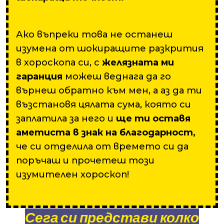
Ако въпреки това не останеш
изумена от шокиращите разкрития
в хороскопа си, с
желязната ми
гаранция
можеш веднага да го
върнеш обратно към мен, а аз да ти
възстановя цялата сума, която си
заплатила за него и
ще ти оставя
аметиста в знак на благодарност,
че си отделила от времето си да
поръчаш и прочетеш този
изумителен хороскоп!
Сега си представи колко