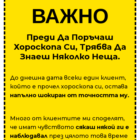
ВАЖНО
Преди Да Поръчаш
Хороскопа Си, Трябва Да
Знаеш Няколко Неща.
До днешна дата всеки един клиент,
който е прочел хороскопа си, остава
напълно шокиран от точността му.
Много от клиентите ми споделят,
че имат чувството
сякаш някой ги е
наблюдавал
през цялото това време