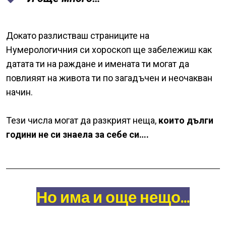
Докато разлистваш страниците на
Нумерологичния си хороскоп ще забележиш как
датата ти на раждане и имената ти могат да
повлияят на живота ти по загадъчен и неочакван
начин.
Тези числа могат да разкрият неща,
които дълги
години не си знаела за себе си….
Но има и още нещо...