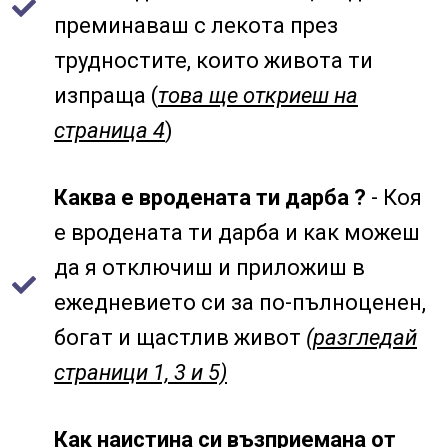
преминаваш с лекота през
трудностите, които живота ти
изпраща (
това ще откриеш на
страница 4
)
Каква е вродената ти дарба ?
- Коя
е вродената ти дарба и как можеш
да я отключиш и приложиш в
ежедневието си за по-пълноценен,
богат и щастлив живот
(разгледай
страници 1, 3 и 5)
Как наистина си възприемана от