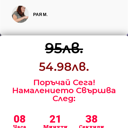
РАЯ М.
95лв.
54.98лв.
Поръчай Сега!
Намалението Свършва
След:
08
21
38
Часа
Минути
Секунди