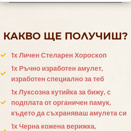
КАКВО ЩЕ ПОЛУЧИШ?
1х Личен Стеларен Хороскоп
1х Ръчно изработен амулет,
изработен специално за теб
1x Луксозна кутийка за бижу, с
подплата от органичен памук,
където да съхраняваш амулета си
1х Черна кожена верижка,