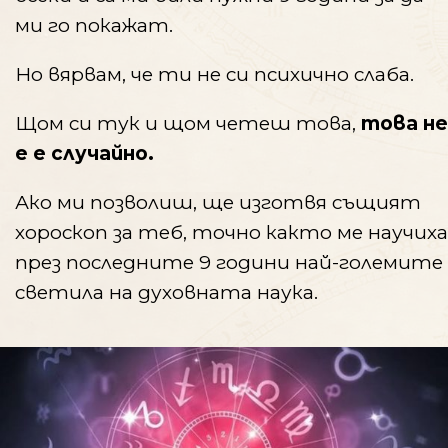
ми го покажат.
Но вярвам, че ти не си психично слаба.
Щом си тук и щом четеш това,
това не
е е случайно.
Ако ми позволиш, ще изготвя същият
хороскоп за теб, точно както ме научиха
през последните 9 години най-големите
светила на духовната наука.