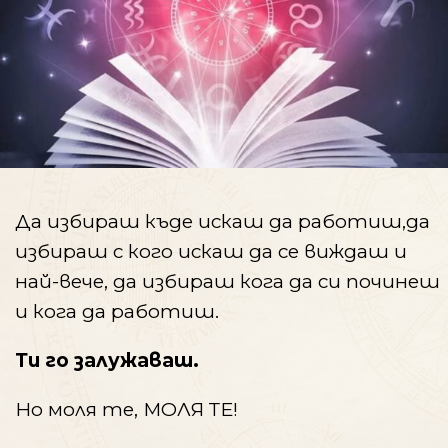
Да избираш къде искаш да работиш,да
избираш с кого искаш да се виждаш и
най-вече, да избираш кога да си починеш
и кога да работиш.
Ти го залужаваш.
Но моля те, МОЛЯ ТЕ!