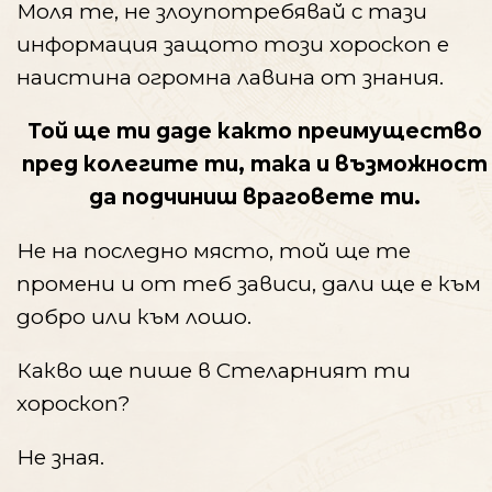
Моля те, не злоупотребявай с тази
информация защото този хороскоп е
наистина огромна лавина от знания.
Той ще ти даде както преимущество
пред колегите ти, така и възможност
да подчиниш враговете ти.
Не на последно място, той ще те
промени и от теб зависи, дали ще е към
добро или към лошо.
Какво ще пише в Стеларният ти
хороскоп?
Не зная.