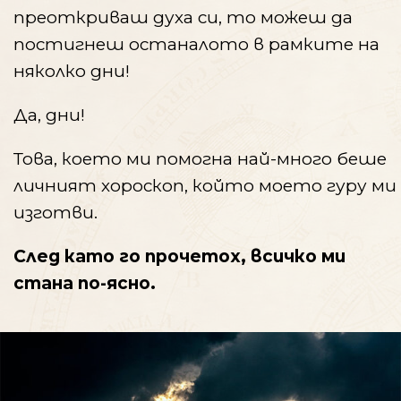
преоткриваш духа си, то можеш да
постигнеш останалото в рамките на
няколко дни!
Да, дни!
Това, което ми помогна най-много беше
личният хороскоп, който моeто гуру ми
изготви.
След като го прочетох, всичко ми
стана по-ясно.