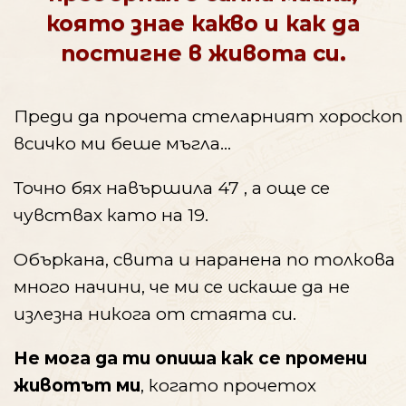
която знае какво и как да
постигне в живота си.
Преди да прочета стеларният хороскоп
всичко ми беше мъгла…
Точно бях навършила 47 , а още се
чувствах като на 19.
Объркана, свита и наранена по толкова
много начини, че ми се искаше да не
излезна никога от стаята си.
Не мога да ти опиша как се промени
животът ми
, когато прочетох