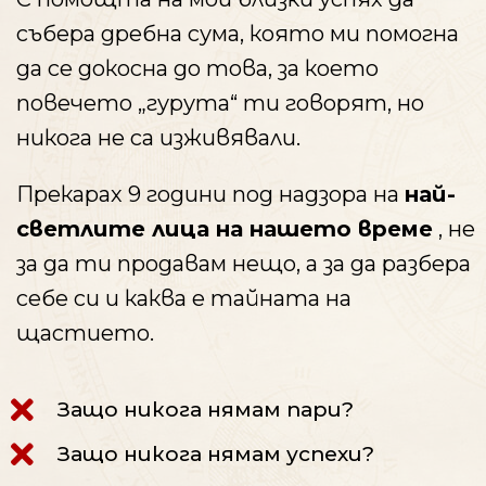
събера дребна сума, която ми помогна
да се докосна до това, за което
повечето „гурута“ ти говорят, но
никога не са изживявали.
Прекарах 9 години под надзора на
най-
светлите лица на нашето време
, не
за да ти продавам нещо, а за да разбера
себе си и каква е тайната на
щастието.
Защо никога нямам пари?
Защо никога нямам успехи?