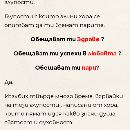
глупости.
Глупости с които алчни хора се
опитват да ти вземат парите.
Обещават ти
Здраве
?
Обещават ти успехи в
любовта
?
Обещават ти
пари
?
Да…
Изгубих твърде много време, вярвайки
на тези глупости , написани от хора,
които нямат идея какво значи душа,
святост и духовност.