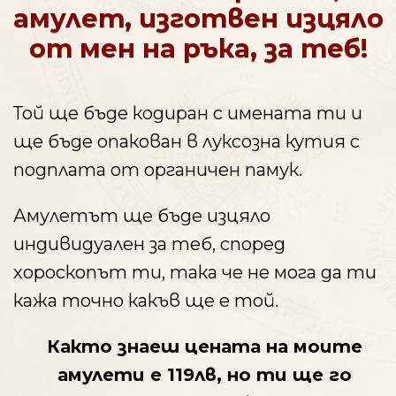
амулет, изготвен изцяло
от мен на ръка, за теб!
Той ще бъде кодиран с имената ти и
ще бъде опакован в луксозна кутия с
подплата от органичен памук.
Амулетът ще бъде изцяло
индивидуален за теб, според
хороскопът ти, така че не мога да ти
кажа точно какъв ще е той.
Както знаеш цената на моите
амулети е 119лв, но ти ще го