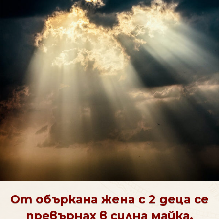
От объркана жена с 2 деца се
превърнах в силна майка,