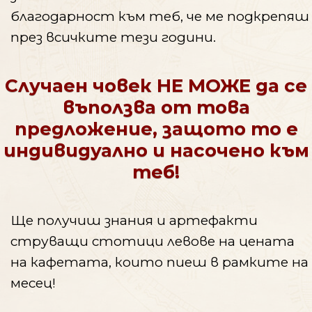
благодарност към теб, че ме подкрепяш
през всичките тези години.
Случаен човек НЕ МОЖЕ да се
въползва от това
предложение, защото то е
индивидуално и насочено към
теб!
Ще получиш знания и артефакти
струващи стотици левове на цената
на кафетата, които пиеш в рамките на
месец!