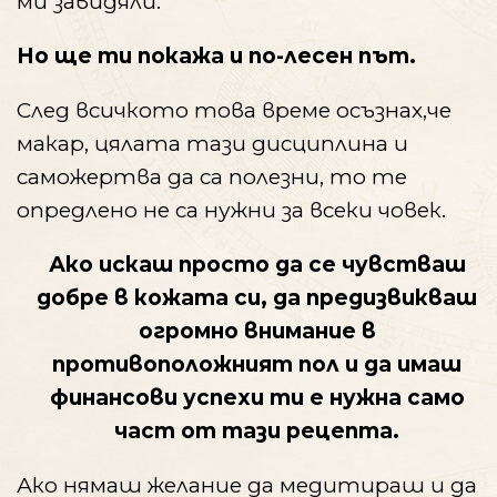
ми завидяли.
Но ще ти покажа и по-лесен път.
След всичкото това време осъзнах,че
макар, цялата тази дисциплина и
саможертва да са полезни, то те
опредлено не са нужни за всеки човек.
Ако искаш просто да се чувстваш
добре в кожата си, да предизвикваш
огромно внимание в
противоположният пол и да имаш
финансови успехи ти е нужна само
част от тази рецепта.
Ако нямаш желание да медитираш и да