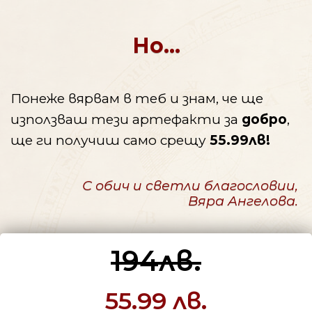
Но...
Понеже вярвам в теб и знам, че ще
използваш тези артефакти за
добро
,
ще ги получиш само срещу
55.99лв!
С обич и светли благословии,
Вяра Ангелова.
194лв.
55.99 лв.