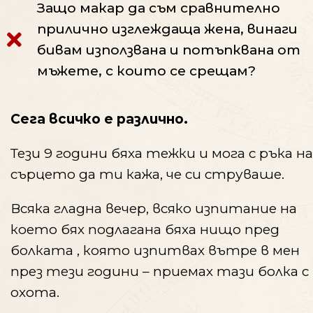
Защо макар да съм сравнително
прилично изглеждаща жена, винаги
бивам използвана и потъпквана от
мъжете, с които се срещам?
Сега всичко е различно.
Тези 9 години бяха тежки и мога с ръка на
сърцето да ти кажа, че си струваше.
Всяка гладна вечер, всяко изпитание на
което бях подлагана бяха нищо пред
болката , която изпитвах вътре в мен
през тези години – приемах тази болка с
охота.