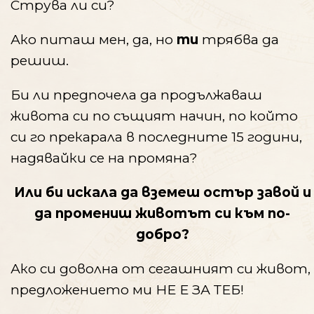
Струва ли си?
Ако питаш мен, да, но
ти
трябва да
решиш.
Би ли предпочела да продължаваш
живота си по същият начин, по който
си го прекарала в последните 15 години,
надявайки се на промяна?
Или би искала да вземеш остър завой и
да промениш животът си към по-
добро?
Ако си доволна от сегашният си живот,
предложението ми НЕ Е ЗА ТЕБ!