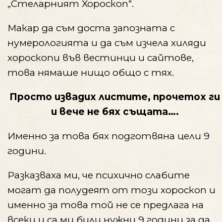
„Стеларният Хороскоп“.
Макар да съм доста запозната с
нумерологията и да съм изчела хиляди
хороскопи във вестинци и сайтове,
това нямаше нищо общо с тях.
Просто извадих листите, прочетох ги
и вече не бях същата….
Именно за това бях подготвяна цели 9
години.
Разказваха ми, че психично слабите
могат да полудеят от този хороскоп и
именно за това той не се предлага на
всеки и са ми били нужни 9 години за да