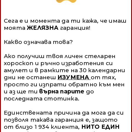
Сега е и момента да ти кажа, чe имаш
моята
ЖЕЛЯЗНА
гаранция!
Какво означава това?
Ако получиш твоя личен стеларен
хороскоп и ръчно изработения си
амулет и в рамките на 30 календарни
дни не останеш
ИЗУМЕНА
от тях,
просто ги изпрати обратно към мен
и аз ще ти
върна парите
до
последната стотинка.
Единствената причина да мога да си
позволя такава гаранция е, защото
от близо 1 934 клиента,
НИТО ЕДИН