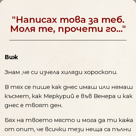
"Написах това за теб.
Mоля те, прочети го..."
Виж
Знам ,че си изчела хиляди хороскопи.
В тях се пише как днес имаш или нямаш
късмет, как Меркурий е във Венера и как
днес е твоят ден.
Бях на твоето място и мога да ти кажа
от опит, че всички тези неща са пълни