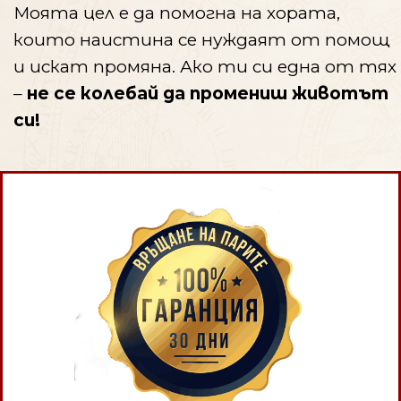
Моята цел е да помогна на хората,
които наистина се нуждаят от помощ
и искат промяна. Ако ти си една от тях
–
не се колебай да промениш животът
си!