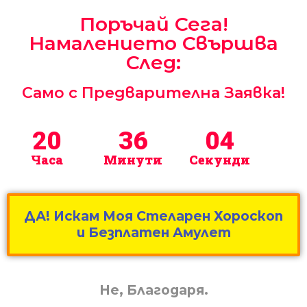
Поръчай Сега!
Намалението Свършва
След:
Само с Предварителна Заявка!
20
36
02
Часа
Минути
Секунди
ДА! Искам Моя Стеларен Хороскоп
и Безплатен Амулет
Не, Благодаря.