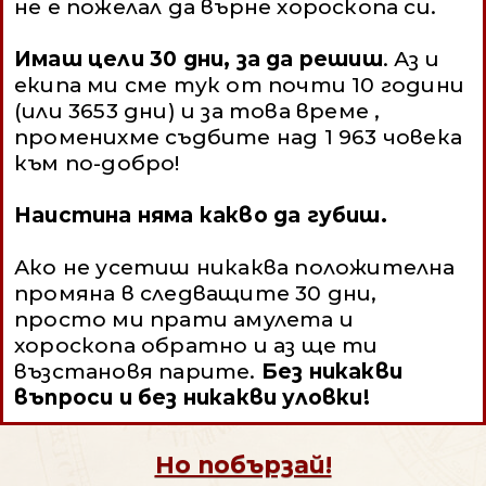
не е пожелал да върне хороскопа си.
Имаш цели 30 дни, за да решиш
. Аз и
екипа ми сме тук от почти 10 години
(или 3653 дни) и за това време ,
променихме съдбите над 1 963 човека
към по-добро!
Наистина няма какво да губиш.
Ако не усетиш никаква положителна
промяна в следващите 30 дни,
просто ми прати амулета и
хороскопа обратно и аз ще ти
възстановя парите.
Без никакви
въпроси и без никакви уловки!
Но побързай!