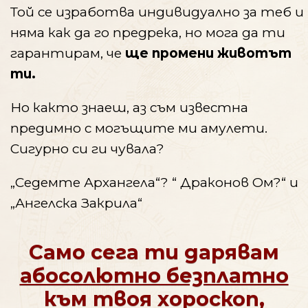
Той се изработва индивидуално за теб и
няма как да го предрека, но мога да ти
гарантирам, че
ще промени животът
ти.
Но както знаеш, аз съм известна
предимно с могъщите ми амулети.
Сигурно си ги чувала?
„Седемте Архангела“? “ Драконов Ом?“ и
„Ангелска Закрила“
Само сега ти дарявам
абосолютно безплатно
към твоя хороскоп,