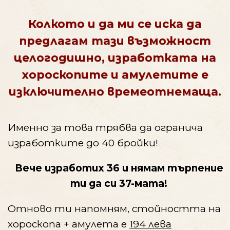
Колкото и да ми се иска да
предлагам тази възможност
целогодишно, изработката на
хороскопите и амулетите е
изключително времеотнемаща.
Именно за това трябва да огранича
изработките до 40 бройки!
Вече изработих 36 и нямам търпение
ти да си 37-мата!
Отново ти напомням, стойността на
хороскопа + амулета е
194 лева