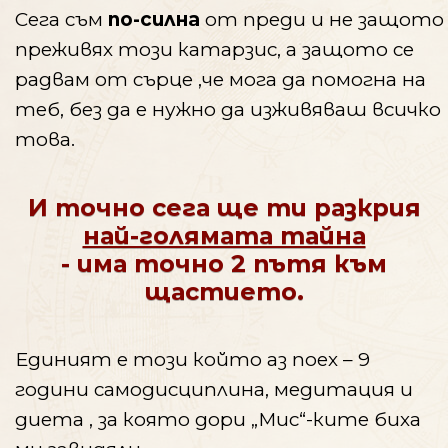
Сега съм
по-силна
от преди и не защото
преживях този катарзис, а защото се
радвам от сърце ,че мога да помогна на
теб, без да е нужно да изживяваш всичко
това.
И точно сега ще ти разкрия
най-голямата тайна
- има точно 2 пътя към
щастието.
Единият е този който аз поех – 9
години самодисциплина, медитация и
диета , за която дори „Мис“-ките биха