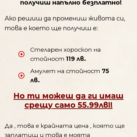
получиш напълно безплатно!
Ако решиш да промениш живота си,
това е което ще получиш е:
Стеларен хороскоп на
стойност
119
лв.
Амулет на стойност
75
лв.
Но ти можеш да ги имаш
срещу само 55.99лв!!
Да , това е крайната цена , която ще
заплатиш и това е моята