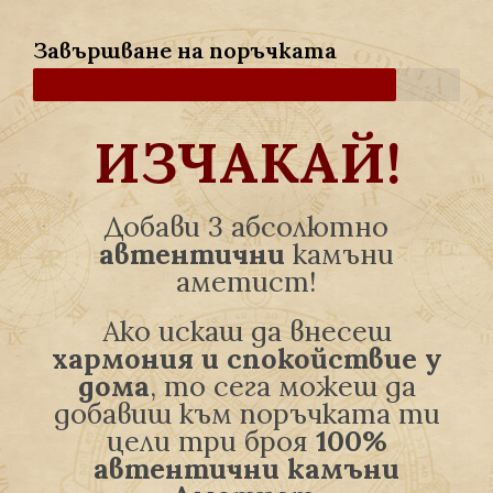
Завършване на поръчката
ИЗЧАКАЙ!
Добави 3 абсолютно
автентични
камъни
аметист!
Ако искаш да внесеш
хармония и спокойствие у
дома
, то сега можеш да
добавиш към поръчката ти
цели три броя
100%
автентични камъни