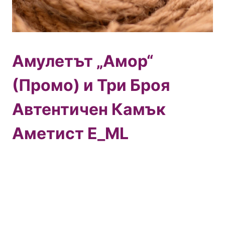
Амулетът „Амор“
(Промо) и Три Броя
Автентичен Камък
Аметист E_ML