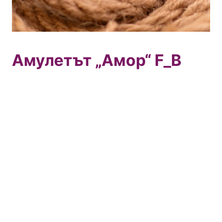
Амулетът „Амор“ F_B