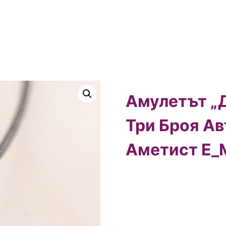
Амулетът „
Три Броя А
Аметист E_