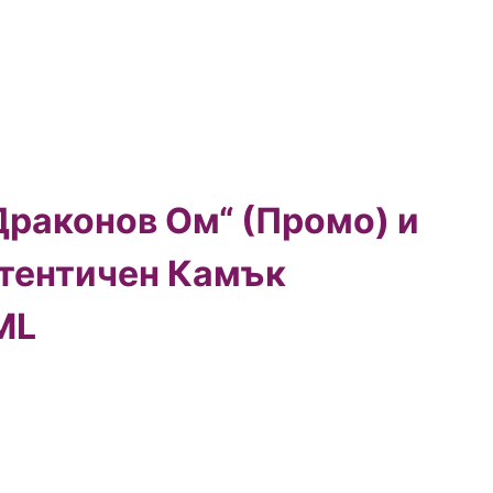
Драконов Ом“ (Промо) и
втентичен Камък
ML