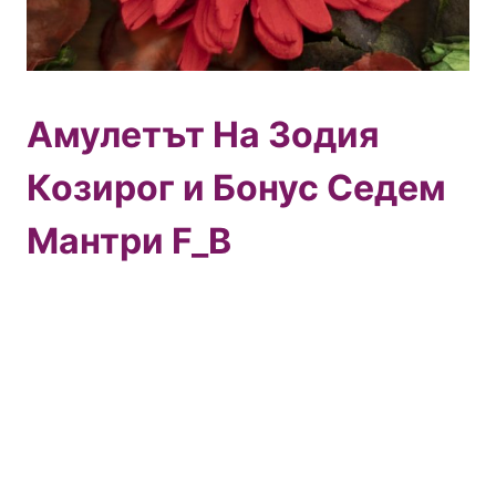
Амулетът На Зодия
Козирог и Бонус Седем
Мантри F_B