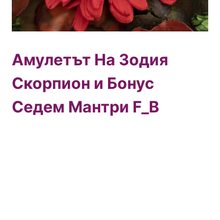
Амулетът На Зодия
Скорпион и Бонус
Седем Мантри F_B