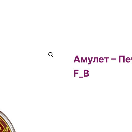
Амулет – Пе
F_B