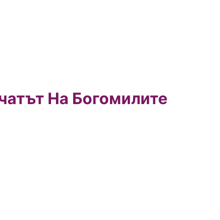
чатът На Богомилите