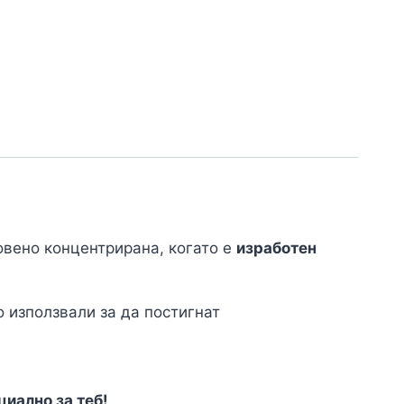
овено концентрирана, когато е
изработен
 използвали за да постигнат
циално за теб!