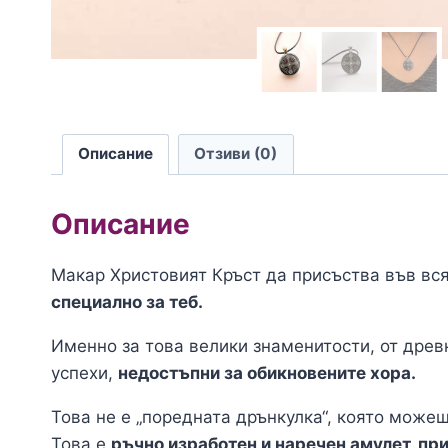
Описание
Отзиви (0)
Описание
Макар Христовият Кръст да присъства във вся
специално за теб.
Именно за това велики знаменитости, от древ
успехи,
недостъпни за обикновените хора.
Това не е „поредната дрънкулка“, която можеш
Това е
ръчно изработен и наречен амулет, пр