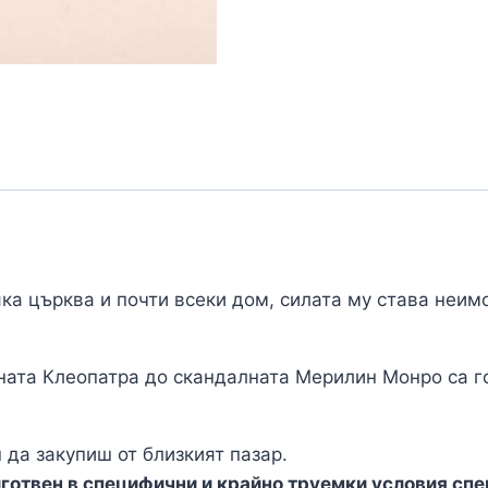
ка църква и почти всеки дом, силата му става неим
ната Клеопатра до скандалната Мерилин Монро са го
 да закупиш от близкият пазар.
иготвен в специфични и крайно труемки условия спе