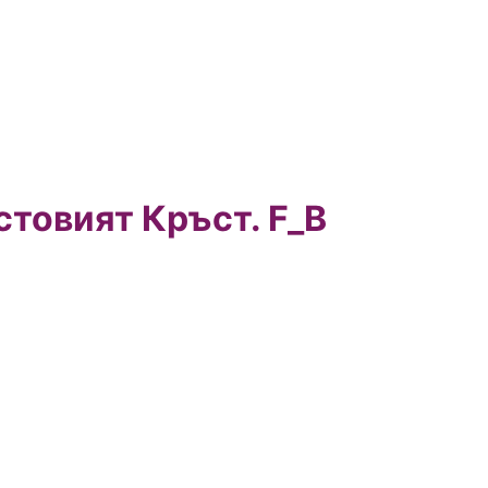
товият Кръст. F_B