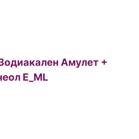
 Зодиакален Амулет +
неол E_ML