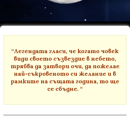
“Легендата гласи, че когато човек
види своето съзвездие в небето,
трябва да затвори очи, да пожелае
най-съкровеното си желание и в
рамките на същата година, то ще
се сбъдне. “