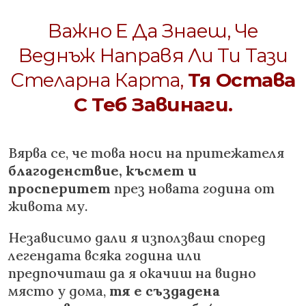
Важно Е Да Знаеш, Че
Веднъж Направя Ли Ти Тази
Стеларна Карта,
Тя Остава
С Теб Завинаги.
Вярва се, че това носи на притежателя
благоденствие, късмет и
просперитет
през новата година от
живота му.
Независимо дали я използваш според
легендата всяка година или
предпочиташ да я окачиш на видно
място у дома,
тя е създадена