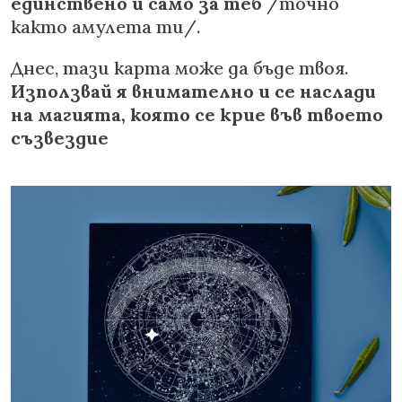
единствено и само за теб
/точно
както амулета ти/.
Днес, тази карта може да бъде твоя.
Използвай я внимателно и се наслади
на магията, която се крие във твоето
съзвездие