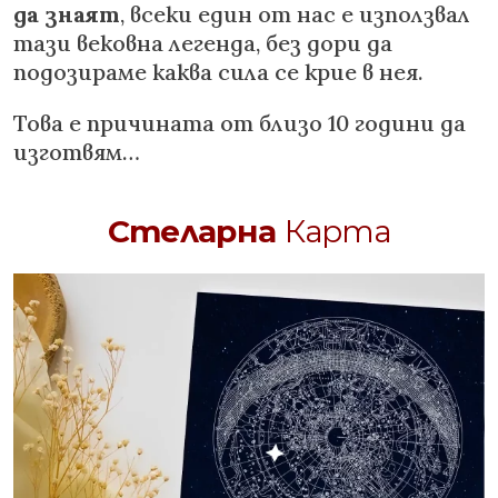
да знаят
, всеки един от нас е използвал
тази вековна легенда, без дори да
подозираме каква сила се крие в нея.
Това е причината от близо 10 години да
изготвям…
Стеларна
Карта