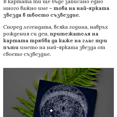
В картата ти ще бъде записано едно
много важно име –
това на най-ярката
звезда в твоето съзвездие.
Според легендата, всяка година, навръх
рождения си ден,
притежателя на
картата трябва да каже на глас три
пъти
името на най-ярката звезда от
своето съзвездие.