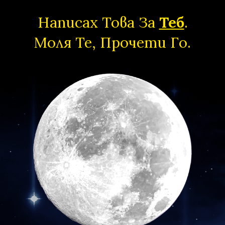
Написах Това За
Теб
.
Моля Те, Прочети Го.