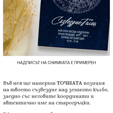
НАДПИСЪТ НА СНИМКАТА Е ПРИМЕРЕН
Във нея ще намериш
ТОЧНАТА
позиция
на твоето съзвездие над земното кълбо,
заедно със неговите координати и
автентично име на старогръцки.