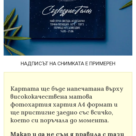
НАДПИСЪТ НА СНИМКАТА Е ПРИМЕРЕН
Картата ще бъде напечатана върху
висококачествена матова
фотохартия хартия А4 формат и
ще пристигне заедно със всичко,
което си поръчала до момента.
Макар и да не съм я правила с тази