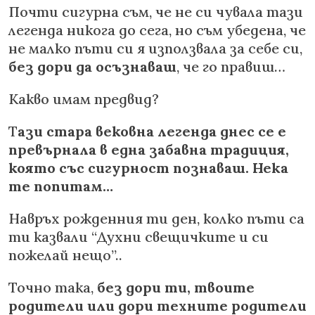
Почти сигурна съм, че не си чувала тази
легенда никога до сега, но съм убедена, че
не малко пъти си я използвала за себе си,
без дори да осъзнаваш
, че го правиш…
Какво имам предвид?
Т
ази стара вековна легенда днес се е
превърнала в една забавна традиция,
която със сигурност познаваш. Нека
те попитам…
Навръх рожденния ти ден, колко пъти са
ти казвали “Духни свещичките и си
пожелай нещо”..
Точно така,
без дори ти, твоите
родители или дори техните родители