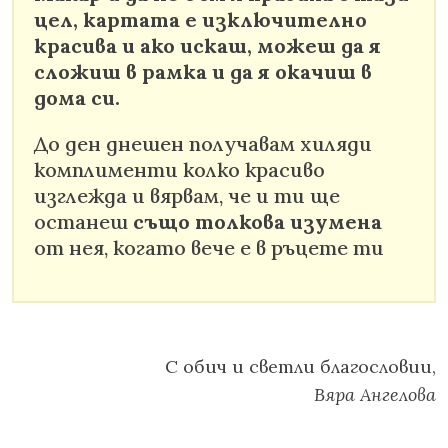
цел, картата е изключително
красива и ако искаш, можеш да я
сложиш в рамка и да я окачиш в
дома си.
До ден днешен получавам хиляди
комплименти колко красиво
изглежда и вярвам, че и ти ще
останеш
също толкова изумена
от нея, когато вече е в ръцете ти
С обич и светли благословии,
Вяра Ангелова