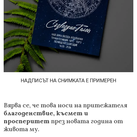
НАДПИСЪТ НА СНИМКАТА Е ПРИМЕРЕН
Вярва се, че това носи на притежателя
благоденствие, късмет и
просперитет
през новата година от
живота му.