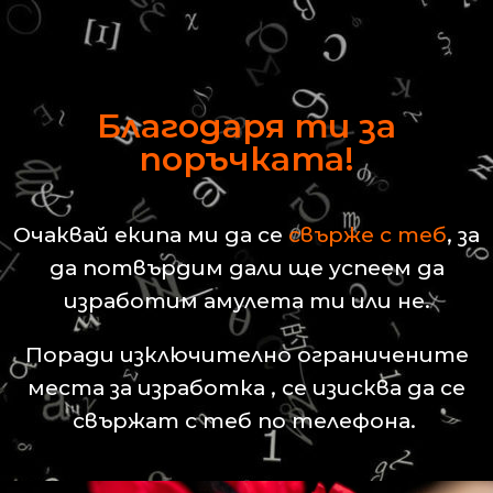
Благодаря ти за
поръчката!
Очаквай екипа ми да се
свърже с теб
, за
да потвърдим дали ще успеем да
изработим амулета ти или не.
Поради изключително ограничените
места за изработка , се изисква да се
свържат с теб по телефона.