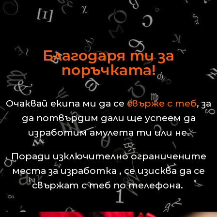
Благодаря ти за
поръчката!
Очаквай екипа ми да се
свърже с теб
, за
да потвърдим дали ще успеем да
изработим амулета ти или не.
Поради изключително ограничените
места за изработка , се изисква да се
свържат с теб по телефона.