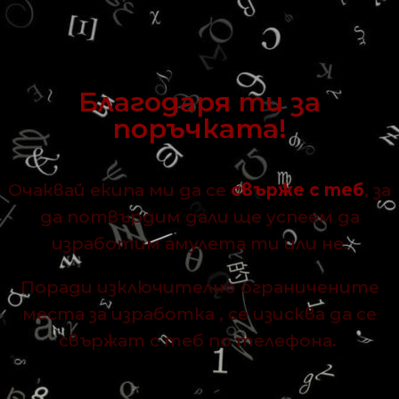
Благодаря ти за
поръчката!
Очаквай екипа ми да се
свърже с теб
, за
да потвърдим дали ще успеем да
изработим амулета ти или не.
Поради изключително ограничените
места за изработка , се изисква да се
свържат с теб по телефона.