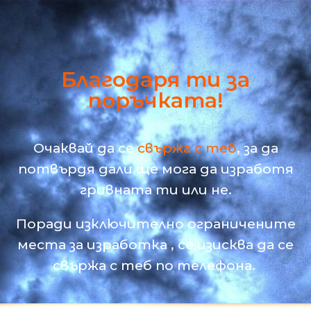
Благодаря ти за
поръчката!
Очаквай да се
свържа с теб
, за да
потвърдя дали ще мога да изработя
гривната ти или не.
Поради изключително ограничените
места за изработка , се изисква да се
свържа с теб по телефона.