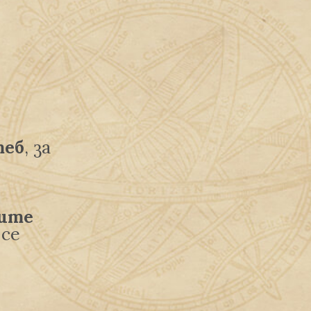
теб
, за
ните
 се