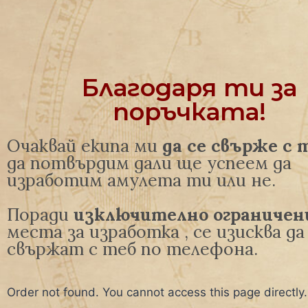
Благодаря ти за
поръчката!
Очаквай екипа ми
да се свърже с 
да потвърдим дали ще успеем да
изработим амулета ти или не.
Поради
изключително ограниче
места за изработка , се изисква да
свържат с теб по телефона.
Order not found. You cannot access this page directly.