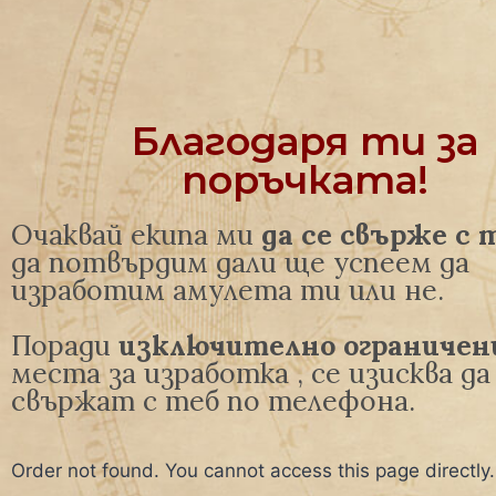
Благодаря ти за
поръчката!
Очаквай екипа ми
да се свърже с 
да потвърдим дали ще успеем да
изработим амулета ти или не.
Поради
изключително ограниче
места за изработка , се изисква да
свържат с теб по телефона.
Order not found. You cannot access this page directly.