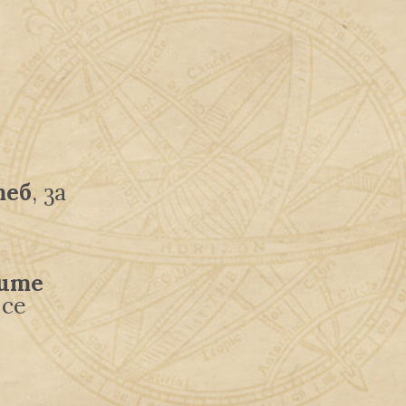
теб
, за
ните
 се