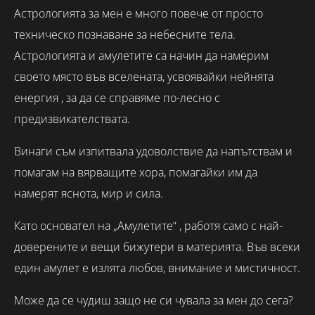
Астрологията за мен е много повече от просто
техническо познаване за небесните тела.
Астрологията и амулетите са начин да намерим
своето място във вселената, усвоявайки нейнята
енергия , за да се справяме по-лесно с
предизвикателствата.
Винаги съм изпитвала удоволствие да напътствам и
помагам на вярващите хора, помагайки им да
намерят яснота, мир и сила.
Като основател на „Амулетите“ , работя само с най-
доверените и вещи бижутери в материята. Във всеки
един амулет е излята любов, внимание и мистичност.
Може да се чудиш защо не си чувала за мен до сега?