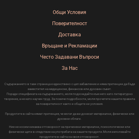
Общи Условия
Поверителност
Доставка
Връщане и Рекламации
Често Задавани Въпроси
За Нас
Съдържанието в тази страница е единствено с цел забавление и няма претенции да бъде
заместител на медицински, финансов или духовен съвет.
Поради спецификата на съдържанието, моля подхождайте към него като литературно
творение, а не като научен труд. За повече подробности, моля прочетете нашите правила
за поверителност както и общите ни условия.
Продуктите в сайта нямат претенция, че могат да ви донесат материални, физически или
духовни облаги.
Ние не носим никаква отговорност за причинени материални, психологически или
физически щети в следствие на употребата на нашите продукти.Моля използвайте
продуктите в сайта на своя отговорност.