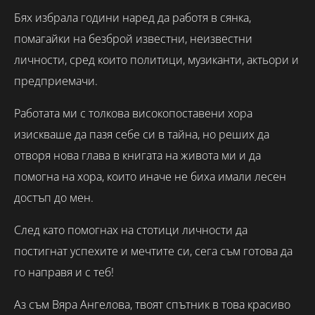
Бях избрала години наред да работя в сянка,
помагайки на безброй известни, неизвестни
личности, сред които политици, музиканти, актьори и
предприемачи.
Работата ми с толкова високопоставени хора
изискваше да пазя себе си в тайна, но реших да
отворя нова глава в книгата на живота ми и да
помогна на хора, които иначе не биха имали лесен
достъп до мен.
След като помогнах на стотици личности да
постигнат успехите и мечтите си, сега съм готова да
го направя и с теб!
Аз съм Вяра Ангелова, твоят спътник в това красиво