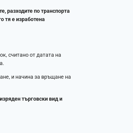
те, разходите по транспорта
то тя е изработена
ок, считано от датата на
а.
ане, и начина за връщане на
в изряден търговски вид и