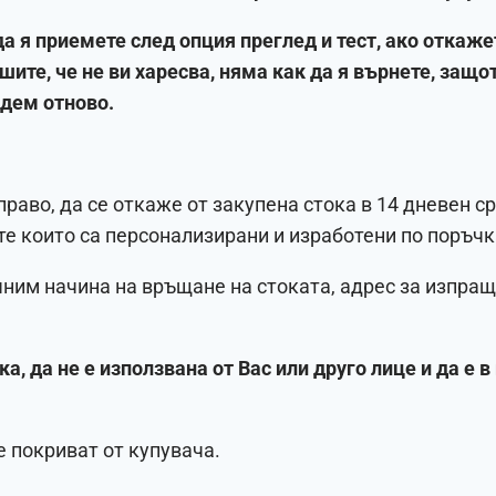
а я приемете след опция преглед и тест, ако откаже
шите, че не ви харесва, няма как да я върнете, защо
адем отново.
раво, да се откаже от закупена стока в 14 дневен ср
те които са персонализирани и изработени по поръчк
очним начина на връщане на стоката, адрес за изпращ
а, да не е използвана от Вас или друго лице и да е 
е покриват от купувача.