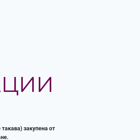
АЦИИ
 такава) закупена от
ане.