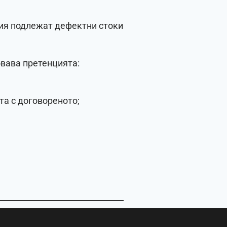
ция подлежат дефектни стоки
овава претенцията:
та с договореното;