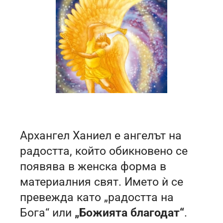
Архангел Ханиел е ангелът на
радостта, който обикновено се
появява в женска форма в
материалния свят. Името ѝ се
превежда като „радостта на
Бога“ или
„Божията благодат“
.