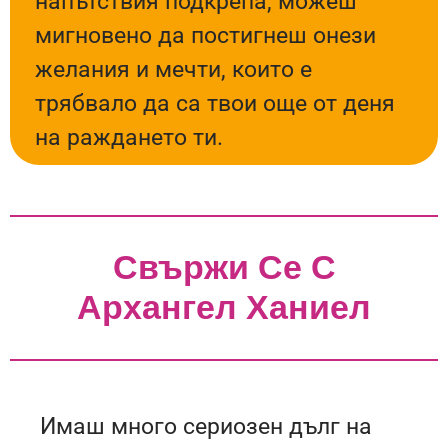
напътствия подкрепа, можеш
мигновено да постигнеш онези
желания и мечти, които е
трябвало да са твои още от деня
на раждането ти.
Свържи Се С
Архангел Ханиел
Имаш много сериозен дълг на