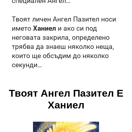
специален Ангел…
Твоят личен Ангел Пазител носи
името
Ханиел
и ако си под
неговата закрила, определено
трябва да знаеш няколко неща,
които ще обсъдим до няколко
секунди…
Твоят Ангел Пазител Е
Ханиел