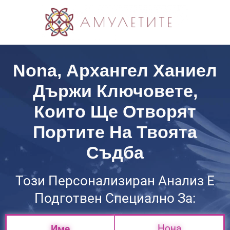
Nona, Архангел Ханиел
Държи Ключовете,
Които Ще Отворят
Портите На Твоята
Съдба
Този Персонализиран Анализ Е
Подготвен Специално За:
Нона
Име