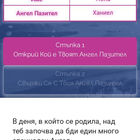
Ханиел
Ангел Пазител
Стъпка 1
Открий Кой е Твоят Ангел Пазител
Стъпка 2
Свържи Се С Твоя Ангел Пазител
В деня, в който се родила, над
теб започва да бди един много