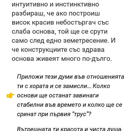
интуитивно и инстинктивно
разбираш, че ако построиш
висок красив небостъргач със
слаба основа, той ще се срути
само след едно земетресение. И
че конструкциите със здрава
основа живеят много по-дълго.
Приложи тези думи във отношенията
ти с хората и се замисли… Колко
основи ще останат завинаги
стабилни във времето и колко ще се
сринат при първия “трус”?
Вътрешната ти красота и чиста душа,