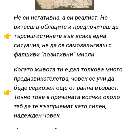
Не си негативна, а си реалист. Не
витаеш в облаците и предпочиташ да
търсиш истината във всяка една
ситуация, не да се самозалъгваш с
фалшиви “позитивни” мисли.
Когато живота ти е дал толкова много
предизвикателства, човек се учи да
бъде сериозен още от ранна възраст.
Точно това е причината всички около
теб да те възприемат като силен,
надежден човек.