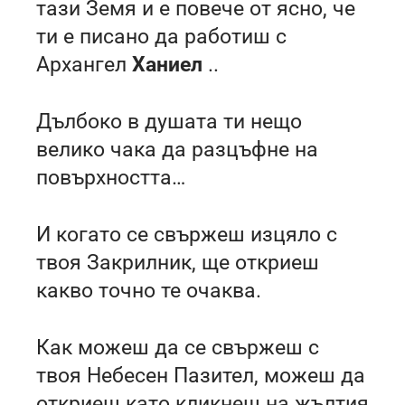
тази Земя и е повече от ясно, че
ти е писано да работиш с
Архангел
Ханиел
..
Дълбоко в душата ти нещо
велико чака да разцъфне на
повърхността…
И когато се свържеш изцяло с
твоя Закрилник, ще откриеш
какво точно те очаква.
Как можеш да се свържеш с
твоя Небесен Пазител, можеш да
откриеш като кликнеш на жълтия