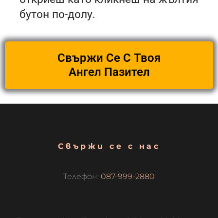
бутон по-долу.
Свържи Се С Твоя
Ангел Пазител
Свържи се с нас
Телефон:
087-999-2880