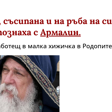
 съсипана и на ръба на с
познаха с
Армалин.
ботещ в малка хижичка в Родопите