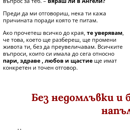
въпрос за теб. –
Вяраш ли в Ангели?
Преди да ми отговориш, нека ти кажа
причината поради която те питам.
Ако прочетеш всичко до края,
те уверявам
,
че това, което ще разбереш, ще промени
живота ти, без да преувеличавам. Всичките
въпроси, които си имала до сега относно
пари, здраве , любов и щастие
ще имат
конкретен и точен отговор.
Без недомлъвки и б
напъл