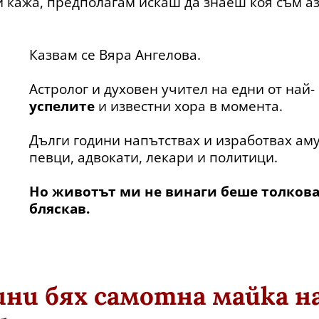
и кажа, предполагам искаш да знаеш коя съм аз
Казвам се Вяра Ангелова.
Астролог и духовен учител на едни от най-
успелите
и известни хора в момента.
Дълги години напътствах и изработвах аму
певци, адвокати, лекари и политици.
Но животът ми не винаги беше толков
бляскав.
ини бях самотна майка на