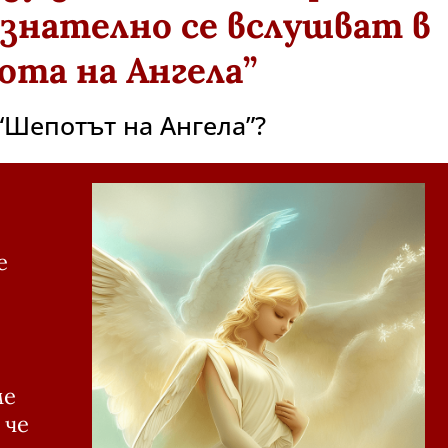
знателно се вслушват в
ота на Ангела”
“Шепотът на Ангела”?
е
ме
 че