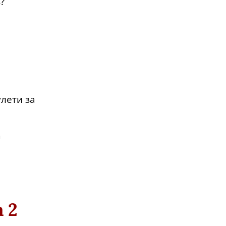
?
лети за
а
 2