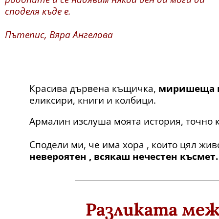
споделя къде е.
Пътепис, Вяра Ангелова
Красива дървена къщичка,
миришеща н
еликсири, книги и колбици.
Армалин изслуша моята история, точно к
Сподели ми, че има хора , които цял жив
невероятен , всякаш нечестен късмет.
Разликата межд