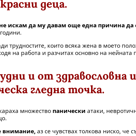
красни деца.
не искам да му давам още една причина да 
 години.
ди трудностите, които всяка жена в моето пол
 ходя на работа и разчитах основно на нейната 
удни и от здравословна 
ческа гледна точка.
окараха множество
панически
атаки, невротич
що.
 внимание,
аз се чувствах толкова ниско, че 