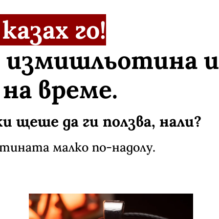
 казах го!
 измишльотина и
 на време.
и щеше да ги ползва, нали?
тината малко по-надолу.