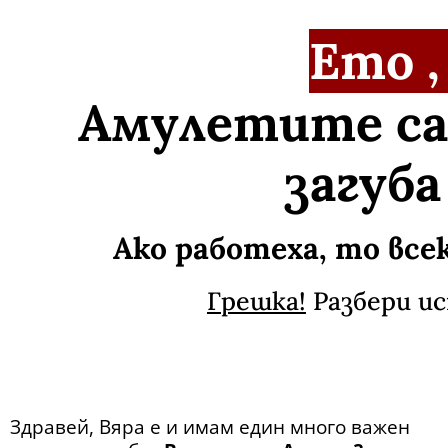
Ето ,
Амулетите са
загуба
Ако работеха, то всек
Грешка!
Разбери ис
Здравей, Вяра e и имам един много важен