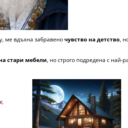
му, ме вдъхна забравено
чувство на детство
, н
а стари мебели
, но строго подредена с най-
е,