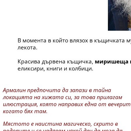
В момента в който влязох в къщичката 
лекота.
Красива дървена къщичка,
миришеща н
еликсири, книги и колбици.
Армалин предпочита да запази в тайна
локацията на хижата си, за това прилагам
илюстрация, която направих една от вечерит
когато бях там.
Мястото е наистина магическо, скрито в
родопите и се надявам някой ден да мога да