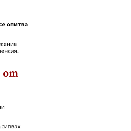
се опитва
ожение
пенсия.
и от
ни
съсипвах