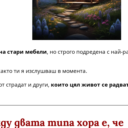
а стари мебели
, но строго подредена с най-
акто ти я изслушваш в момента.
от страдат и други,
които цял живот се радва
у двата типа хора е, че