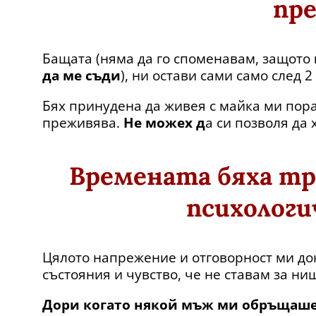
пре
Бащата (няма да го споменавам, защото
да ме съди
), ни остави сами само след 2
Бях принудена да живея с майка ми пора
преживява.
Не можех д
а си позволя да
Времената бяха тр
психологи
Цялото напрежение и отговорност ми д
състояния и чувство, че не ставам за ни
Дори когато някой мъж ми обръщаше