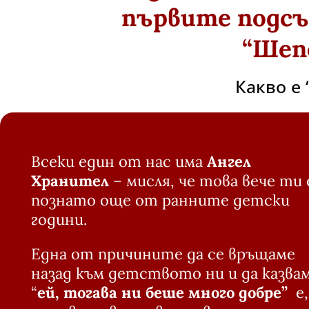
първите подсъ
“Шеп
Какво е 
Всеки един от нас има
Ангел
Хранител
– мисля, че това вече ти 
познато още от ранните детски
години.
Една от причините да се връщаме
назад към детството ни и да казва
“
ей, тогава ни беше много добре”
е,