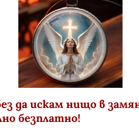
ез да искам нищо в замян
но безплатно!