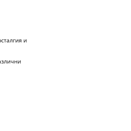
осталгия и
различни