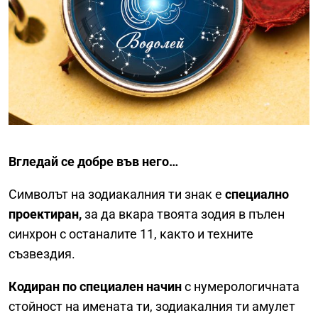
Вгледай се добре във него…
Символът на зодиакалния ти знак е
специално
проектиран,
за да вкара твоята зодия в пълен
синхрон с останалите 11, както и техните
съзвездия.
Кодиран по специален начин
с нумерологичната
стойност на имената ти, зодиакалния ти амулет