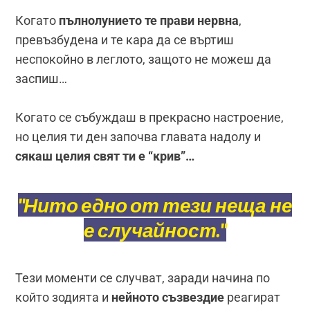
Когато
пълнолунието те прави нервна
,
превъзбудена и те кара да се въртиш
неспокойно в леглото, защото не можеш да
заспиш…
Когато се събуждаш в прекрасно настроение,
но целия ти ден започва главата надолу и
сякаш целия свят ти е “крив”…
"Нито едно от тези неща не
е случайност."
Тези моменти се случват, заради начина по
който зодията и
нейното съзвездие
реагират