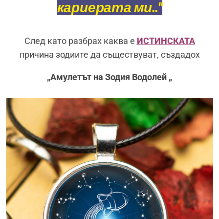
кариерата ми.."
След като разбрах каква е
ИСТИНСКАТА
причина зодиите да съществуват,
създадох
„
Амулетът на Зодия Водолей „