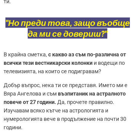
ти.
"Но преди това, защо въобще
да ми се довериш?"
В крайна сметка,
с какво аз съм по-различна от
всички тези вестникарски колонки
и водещи по
телевизията, на които се подигравам?
Добър въпрос, нека ти се представя. Името ми е
Вяра Ангелова и съм
възпитаник на астралното
повече от 27 години.
Да, прочете правилно.
Изучавам всяко кътче на астрологията и
нумерологията вече в продължение на почти 30
години.