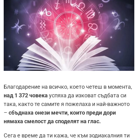
Благодарение на всичко, което четеш в момента,
над 1 372 човека
успяха да изковат съдбата си
така, както те самите я пожелаха и най-важното
–
сбъднаха онези мечти, които преди дори
нямаха смелост да споделят на глас.
Сега е време да ти кажа, че към зодиакалния ти