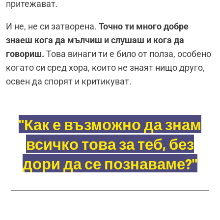
притежават.
И не, не си затворена.
Точно ти много добре
знаеш кога да мълчиш и слушаш и кога да
говориш.
Това винаги ти е било от полза, особено
когато си сред хора, които не знаят нищо друго,
освен да спорят и критикуват.
"Как е възможно да знам
всичко това за теб, без
дори да се познаваме?"