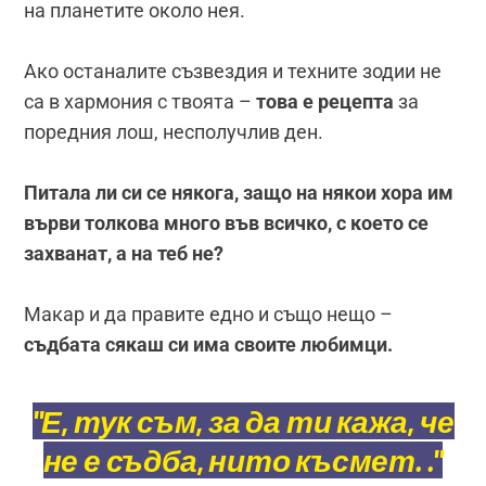
на планетите около нея.
Ако останалите съзвездия и техните зодии не
са в хармония с твоята –
това е рецепта
за
поредния лош, несполучлив ден.
Питала ли си се някога, защо на някои хора им
върви толкова много във всичко, с което се
захванат, а на теб не?
Макар и да правите едно и също нещо –
съдбата сякаш си има своите любимци.
"Е, тук съм, за да ти кажа, че
не е съдба, нито късмет. ."