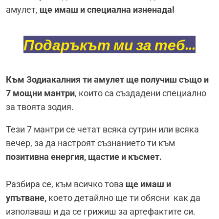
амулет,
ще имаш и специална изненада!
Подаръкът ми за теб...
Към Зодиакалния ти амулет ще получиш също и
7 мощни мантри
, които са създадени специално
за твоята зодия.
Тези 7 мантри се четат всяка сутрин или всяка
вечер, за да настроят съзнанието ти към
позитивна енергия, щастие и късмет.
Разбира се, към всичко това
ще имаш и
упътване,
което детайлно ще ти обясни как да
използваш и да се грижиш за артефактите си.