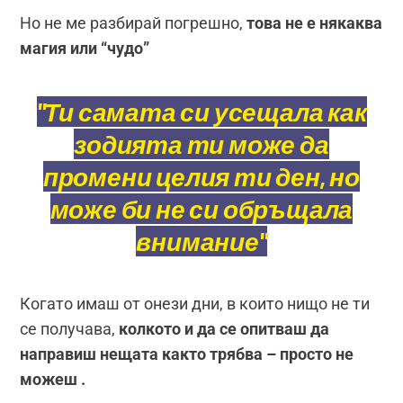
Но не ме разбирай погрешно,
това не е някаква
магия или “чудо”
"Ти самата си усещала как
зодията ти може да
промени целия ти ден, но
може би не си обръщала
внимание"
Когато имаш от онези дни, в които нищо не ти
се получава,
колкото и да се опитваш да
направиш нещата както трябва – просто не
можеш .