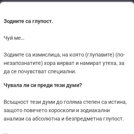
Зодиите са глупост.
Чуй ме…
Зодиите са измислица, на която (глупавите) (по-
незапознатите) хора вярват и намират утеха, за
да се почувстват специални.
Чувала ли си преди тези думи?
Всъщност тези думи до голяма степен са истина,
защото повечето хороскопи и зодиакални
анализи са абсолютна и безпредметна глупост.