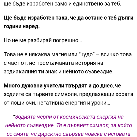
ще бъде изработен само и единствено за теб.
Ще бъде изработен така, че да остане с теб дълги
години наред.
Но не ме разбирай погрешно…
Това не е някаква магия или “чудо” – всичко това
е част от, не премълчаната история на
зодиакалния ти знак и нейното съзвездие.
Много духовни учители твърдят и до днес,
че
зодиите са първите символи, предпазващи хората
от лоши очи, негативна енергия и уроки…
“
Зодията черпи от космическата енергия на
нейното съзвездие. Тя е първият символ, за който
се смята, че директно свързва човека с неговата