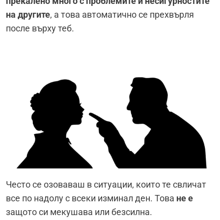
прекалено много с проблемите и несигурностите
на другите
, а това автоматично се прехвърля
после върху теб.
Често се озоваваш в ситуации, които те свличат
все по надолу с всеки изминал ден. Това
не е
защото си мекушава или безсилна.