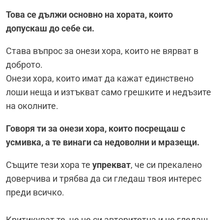
Това се дължи основно на хората, които
допускаш до себе си.
Става въпрос за онези хора, които не вярват в
доброто.
Онези хора, които имат да кажат единствено
лоши неща и изтъкват само грешките и недъзите
на околните.
Говоря ти за онези хора, които посрещаш с
усмивка, а те винаги са недоволни и мразещи.
Същите тези хора те
упрекват
, че си прекалено
доверчива и трябва да си гледаш твоя интерес
преди всичко.
Критикуват те, че не си авторитетна и не гледаш