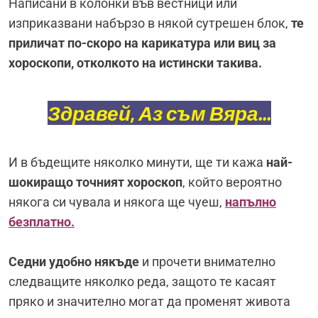
Написани в колонки във вестници или
изприказвани набързо в някой сутрешен блок,
те
приличат по-скоро на карикатура или виц за
хороскопи, отколкото на истински такива.
Здравей, Аз съм Вяра...
И в бъдещите няколко минути, ще ти кажа
най-
шокиращо точният хороскоп
, който вероятно
някога си чувала и някога ще чуеш,
напълно
безплатно.
Седни удобно някъде
и прочети внимателно
следващите няколко реда, защото те касаят
пряко и значително могат да променят живота