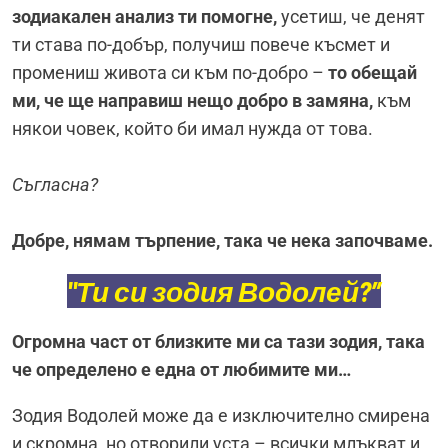
зодиакален анализ ти помогне,
усетиш, че денят
ти става по-добър, получиш повече късмет и
промениш живота си към по-добро –
то обещай
ми, че ще направиш нещо добро в замяна,
към
някои човек, който би имал нужда от това.
Съгласна?
Добре, нямам търпение, така че нека започваме.
"Ти си зодия Водолей?”
Огромна част от близките ми са тази зодия, така
че определено е една от любимите ми…
Зодия Водолей може да е изключително смирена
и скромна, но отворили уста – всички млъкват и