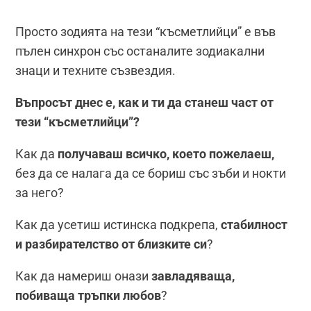
Просто зодията на тези “късметлийци” е във
пълен синхрон със останалите зодиакални
знаци и техните съзвездия.
Въпросът днес е, как и ти да станеш част от
тези “късметлийци”?
Как да
получаваш всичко, което пожелаеш,
без да се налага да се бориш със зъби и нокти
за него?
Как да усетиш истинска подкрепа,
стабилност
и разбирателство от близките си
?
Как да намериш онази
завладяваща,
побиваща тръпки любов
?