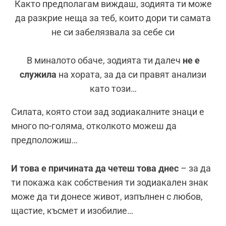
Както предполагам виждаш, зодията ти може
да разкрие неща за теб, които дори ти самата
не си забелязвала за себе си
В миналото обаче, зодията ти далеч
не е
служила
на хората, за да си правят анализи
като този…
Силата, която стои зад зодиакалните знаци е
много по-голяма, отколкото можеш да
предположиш…
И това е причината да четеш това днес
– за да
ти покажа как собствения ти зодиакален знак
може да ти донесе живот, изпълнен с любов,
щастие, късмет и изобилие…