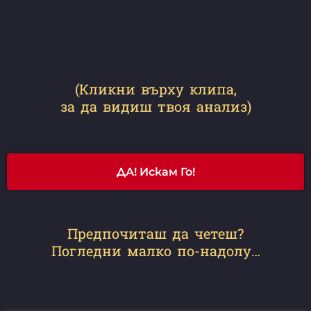
(Кликни върху клипа,
за да видиш твоя анализ)
ДА! Искам Го!
Предпочиташ да четеш?
Погледни малко по-надолу…