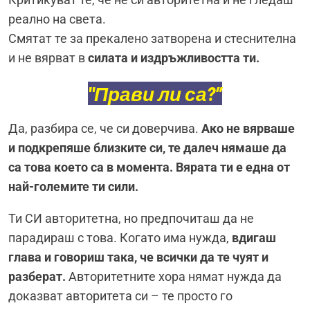
реално на света.
Смятат те за прекалено затворена и стеснителна
и не вярват в
силата и издръжливостта ти.
"Прави ли са?”
Да, разбира се, че си доверчива.
Ако не вярваше
и подкрепяше близките си, те далеч нямаше да
са това което са в момента. Вярата ти е една от
най-големите ти сили.
Ти СИ авторитетна, но предпочиташ да не
парадираш с това. Когато има нужда,
вдигаш
глава и говориш така, че всички да те чуят и
разберат.
Авторитетните хора нямат нужда да
доказват авторитета си – те просто го