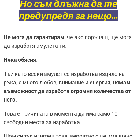
Но съм длъжна да те
предупредя за нещо...
Не мога да гарантирам,
че ако поръчаш, ще мога
да изработя амулета ти.
Нека обясня.
Tъй като всеки амулет се изработва изцяло на
ръка, с много любов, внимание и енергия,
нямам
възможност да изработя огромни количества от
него.
Това е причината в момента да има само 10
свободни места за изработка.
Щом си тук и четеш това, вероятно още има шанс