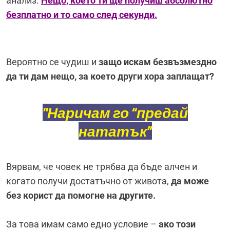
анализ.
Нещо, което ти ще получиш абсолютно
безплатно и то само след секунди.
Вероятно се чудиш и
защо искам безвъзмездно
да ти дам нещо, за което други хора заплащат?
"Наричам го “предай
нататък”
Вярвам, че човек не трябва да бъде алчен и
когато получи достатъчно от живота,
да може
без корист да помогне на другите.
За това имам само едно условие –
ако този