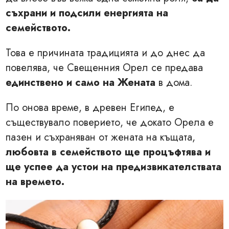
съхрани и подсили енергията на
семейството.
Това е причината традицията и до днес да
повелява, че Свещенния Орел се предава
единствено и само на Жената
в дома.
По онова време, в древен Египед, е
съществувало поверието, че докато Орела е
пазен и съхраняван от жената на къщата,
любовта в семейството ще процъфтява и
ще успее да устои на предизвикателствата
на времето.