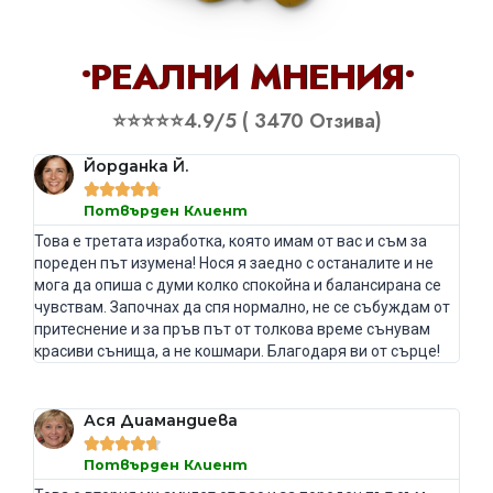
•РЕАЛНИ МНЕНИЯ•
⭐⭐⭐⭐⭐4.9/5 ( 3470 Отзива)
Йорданка Й.





Потвърден Клиент
Това е третата изработка, която имам от вас и съм за
пореден път изумена! Нося я заедно с останалите и не
мога да опиша с думи колко спокойна и балансирана се
чувствам. Започнах да спя нормално, не се събуждам от
притеснение и за пръв път от толкова време сънувам
красиви сънища, а не кошмари. Благодаря ви от сърце!
Ася Диамандиева





Потвърден Клиент