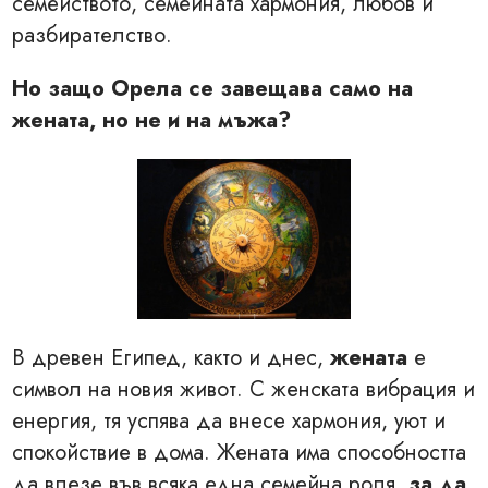
семейството, семейната хармония, любов и
разбирателство.
Но защо Орела се завещава само на
жената, но не и на мъжа?
В древен Египед, както и днес,
жената
е
символ на новия живот. С женската вибрация и
енергия, тя успява да внесе хармония, уют и
спокойствие в дома. Жената има способността
да влезе във всяка една семейна роля,
за да