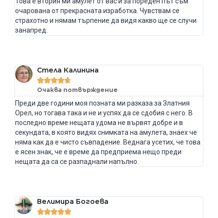
Това е втория ми амулет от вас и за пореден път съм
очарована от прекрасната изработка. Чувствам се
страхотно и нямам търпение да видя какво ще се случи
занапред.
Стела Калинина





Очаква потвърждение
Преди две години моя позната ми разказа за Златния
Орел, но тогава така и не и успях да се сдобия с него. В
последно време нещата удома не вървят добре и в
секундата, в която видях снимката на амулета, знаех че
няма как да е чисто съвпадение. Веднага усетих, че това
е ясен знак, че е време да предприема нещо преди
нещата да са се разпаднали напълно.
Велимира Богоева




