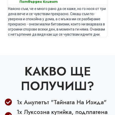
Потвърден Клиент
Наясно съм, че е много рано да се каже, но го нося от три
дена вече и се чувствам прекрасно. Сякаш съм по-
уверена и спокойна у дома, а с мъжа ми се разбираме
прекрасно - онези малки битовизми, които ни вкарваха в
огромни спорове всеки ден, в момента ги няма. Очаквам
с нетърпение да видя как ще се чувствам идните дни.
КАКВО ЩЕ
ПОЛУЧИШ?
1х Амулетът "Тайната На Изида"
1x Луксозна кутийка, подплатена