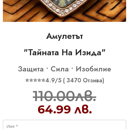
Амулетът
"Тайната На Изида"
Защита • Сила • Изобилие
⭐⭐⭐⭐⭐4.9/5 ( 3470 Отзива)
110.00лв.
64.99 лв.
Име
*