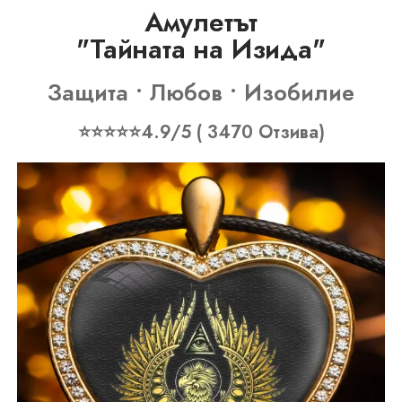
Амулетът
"Тайната на Изида"
Защита • Любов • Изобилие
⭐⭐⭐⭐⭐4.9/5 ( 3470 Отзива)