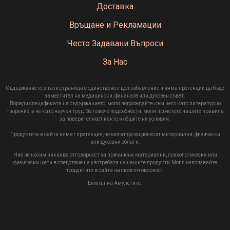
Доставка
Връщане и Рекламации
Често Задавани Въпроси
За Нас
Съдържанието в тази страница е единствено с цел забавление и няма претенции да бъде
заместител на медицински, финансов или духовен съвет.
Поради спецификата на съдържанието, моля подхождайте към него като литературно
творение, а не като научен труд. За повече подробности, моля прочетете нашите правила
за поверителност както и общите ни условия.
Продуктите в сайта нямат претенция, че могат да ви донесат материални, физически
или духовни облаги.
Ние не носим никаква отговорност за причинени материални, психологически или
физически щети в следствие на употребата на нашите продукти.Моля използвайте
продуктите в сайта на своя отговорност.
Екипът на Амулетите.