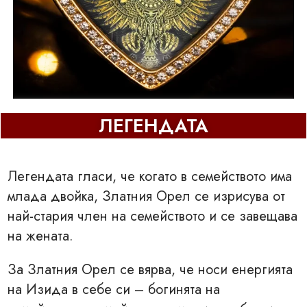
ЛЕГЕНДАТА
Легендата гласи, че когато в семейството има
млада двойка, Златния Орел се изрисува от
най-стария член на семейството и се завещава
на жената.
За Златния Орел се вярва, че носи енергията
на Изида в себе си – богинята на