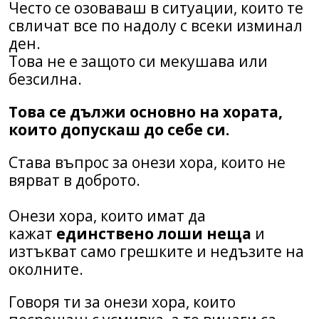
Често се озоваваш в ситуации, които те
свличат все по надолу с всеки изминал
ден.
Това не е защото си мекушава или
безсилна.
Това се дължи основно на хората,
които допускаш до себе си.
Става въпрос за онези хора, които не
вярват в доброто.
Онези хора, които имат да
кажат
единствено лоши неща
и
изтъкват само грешките и недъзите на
околните.
Говоря ти за онези хора, които