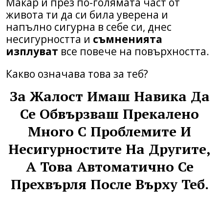
Макар и през по-голямата част от
живота ти да си била уверена и
напълно сигурна в себе си, днес
несигурността и
съмненията
изплуват
все повече на повърхността.
Какво означава това за теб?
За Жалост Имаш Навика Да
Се Обвързваш Прекалено
Много С Проблемите И
Несигурностите На Другите,
А Това Автоматично Се
Прехвърля После Върху Теб.