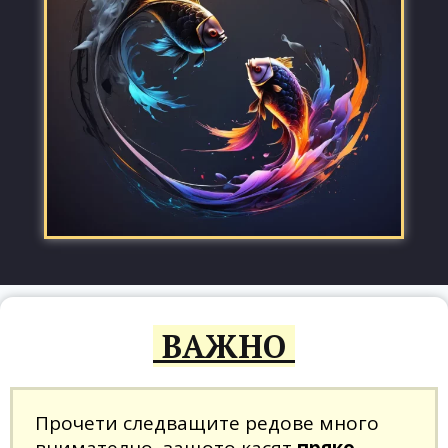
ВАЖНО
Прочети следващите редове много
внимателно, защото касят
пряко