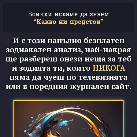
Всички искаме да знаем
“Какво ни предстои”
И с този напълно
безплатен
зодиакален анализ, най-накрая
ще разбереш онези неща за теб
и зодията ти, които
НИКОГА
няма да чуеш по телевизията
или в поредния журнален сайт.