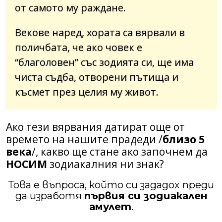
от самото му раждане.
Векове наред, хората са вярвали в
поличбата, че ако човек е
“благоловен” със зодията си, ще има
чиста съдба, отворени пътища и
късмет през целия му живот.
Ако тези вярвания датират още от
времето на нашите прадеди /
близо 5
века
/, какво ще стане ако започнем да
НОСИМ
зодиакалния ни знак?
Това е въпроса, който си зададох преди
да изработя
първия си зодиакален
амулет
.