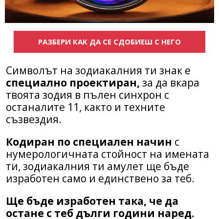
РАЗБЕРИ КАК ДА СЕ СДОБИЕШ С НЕГО
Символът на зодиакалния ти знак е
специално проектиран,
за да вкара
твоята зодия в пълен синхрон с
останалите 11, както и техните
съзвездия.
Кодиран по специален начин
с
нумерологичната стойност на имената
ти, зодиакалния ти амулет ще бъде
изработен само и единствено за теб.
Ще бъде изработен така, че да
остане с теб дълги години наред.