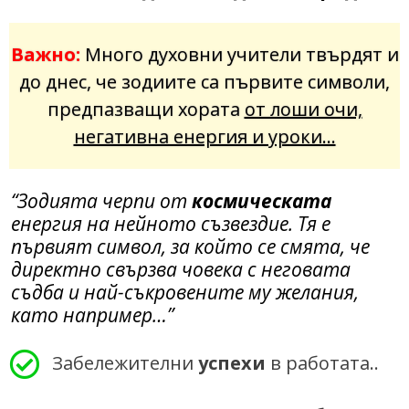
Важно:
Много духовни учители твърдят и
до днес,
че зодиите са първите символи,
предпазващи хората
от лоши очи,
негативна енергия и уроки…
“Зодията черпи от
космическата
енергия на нейното съзвездие. Тя е
първият символ, за който се смята, че
директно свързва човека с неговата
съдба и най-съкровените му желания,
като например…”
Забележителни
успехи
в работата..