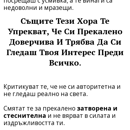
посрещаш с усмивка, а те винаги са
недоволни и мразещи.
Същите Тези Хора Те
Упрекват, Че Си Прекалено
Доверчива И Трябва Да Си
Гледаш Твоя Интерес Преди
Всичко.
Критикуват те, че не си авторитетна и
не гледаш реално на света.
Смятат те за прекалено
затворена и
стеснителна
и не вярват в силата и
издръжливостта ти.