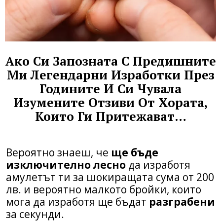
Ако Си Запозната С Предишните
Ми Легендарни Изработки През
Годините И Си Чувала
Изумените Отзиви От Хората,
Които Ги Притежават…
Вероятно знаеш, че
ще бъде
изключително лесно
да изработя
амулетът ти за шокиращата сума от 200
лв. и вероятно малкото бройки, които
мога да изработя ще бъдат
разграбени
за секунди.