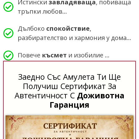
Истински
завладяваща
, побиваща
тръпки любов…
Дълбоко
спокойствие
,
разбирателство и хармония у дома…
Повече
късмет
и изобилие …
Заедно Със Амулета Ти Ще
Получиш Сертификат За
Автентичност С
Доживотна
Гаранция