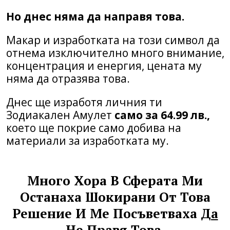
Но днес няма да направя това.
Макар и изработката на този символ да
отнема изключително много внимание,
концентрация и енергия, цената му
няма да отразява това.
Днес ще изработя личния ти
Зодиакален Амулет
само за 64.99 лв.,
което ще покрие само добива на
материали за изработката му.
Много Хора В Сферата Ми
Останаха Шокирани От Това
Решение И Ме Посъветваха
Да
Не Правя Това
.