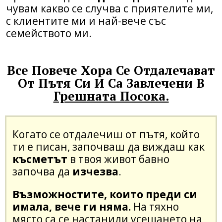
чувам какво се случва с приятелите ми,
с клиентите ми и най-вече със
семейството ми.
Все Повече Хора Се Отдалечават
От Пътя Си И Са Завлечени В
Грешната Посока.
Когато се отдалечиш от пътя, който
ти е писан, започваш да виждаш как
късметът
в твоя живот бавно
започва да
изчезва
.
Възможностите, които преди си
имала, вече ги няма.
На тяхно
място са се настанили усещането на