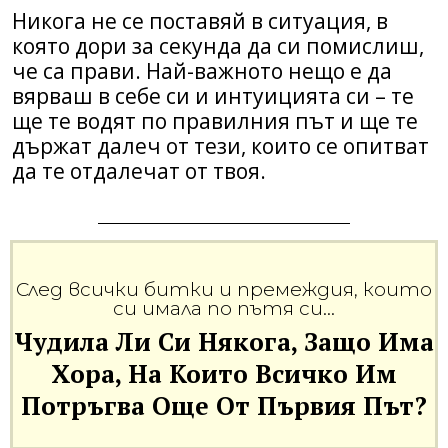
Никога не се поставяй в ситуация, в
която дори за секунда да си помислиш,
че са прави. Най-важното нещо е да
вярваш в себе си и интуицията си – те
ще те водят по правилния път и ще те
държат далеч от тези, които се опитват
да те отдалечат от твоя.
След всички битки и премеждия, които
си имала по пътя си…
Чудила Ли Си Някога, Защо Има
Хора, На Които Всичко Им
Потръгва Още От Първия Път?