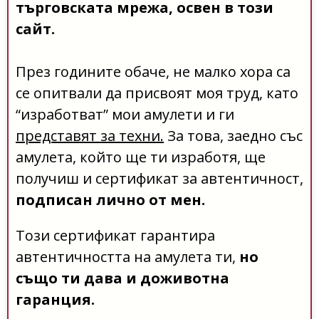
търговската мрежа, освен в този
сайт.
През годините обаче, не малко хора са
се опитвали да присвоят моя труд, като
“изработват” мои амулети и ги
представят за техни.
За това, заедно със
амулета, който ще ти изработя, ще
получиш и сертификат за автентичност,
подписан лично от мен.
Този сертификат гарантира
автентичността на амулета ти,
но
също ти дава и доживотна
гаранция.