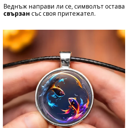
Веднъж направи ли се, символът остава
свързан
със своя притежател.