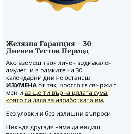
Желязна Гаранция – 30-
Дневен Тестов Период
Ако вземеш твоя личен зодиакален
амулет и в рамките на 30
календарни дни не останеш
ИЗУМЕНА
от тях, просто се свържи с
мен и
аз ще ти върна цялата сума,
която си дала за изработката им.
Без уловки и без излишни въпроси
Никъде другаде няма да видиш