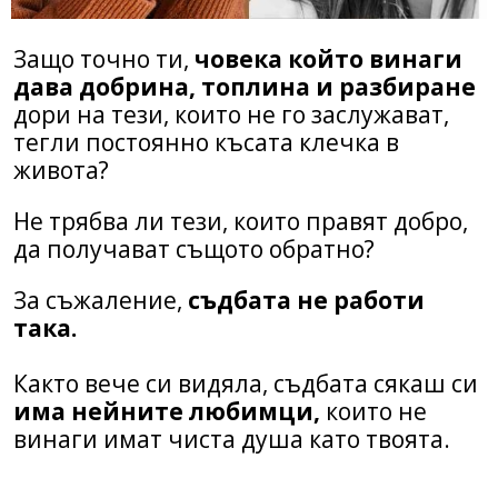
Защо точно ти,
човека който винаги
дава добрина, топлина и разбиране
дори на тези, които не го заслужават,
тегли постоянно късата клечка в
живота?
Не трябва ли тези, които правят добро,
да получават същото обратно?
За съжаление,
съдбата не работи
така.
Както вече си видяла, съдбата сякаш си
има нейните любимци,
които не
винаги имат чиста душа като твоята.