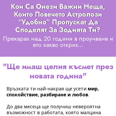
Кои Са Онези Важни Неща,
Които Повечето Астролози
“удобно” Пропускат Да
Споделят За Зодията Ти?
Прекарах над 20 години в проучване и
ето какво открих…
"Ще имаш целия късмет през
новата година"
Връзката ти най-накрая ще усети
мир,
спокойствие, разбиране и любов
.
До два месеца ще получиш невероятна
възможност в работата, която малцина