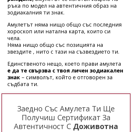
ръка по модел на автентичния образ на
зодиакалния ти знак.
Амулетът няма нищо общо със последния
хороскоп или натална карта, които си
чела.
Няма нищо общо със позицията на
звездите , нито с тази на съзвездието ти.
Единственото нещо, което прави амулета
е да те свързва с твоя личен зодиакален
знак
– символът, който е отговорен за
съдбата ти.
Заедно Със Амулета Ти Ще
Получиш Сертификат За
Автентичност С
Доживотна