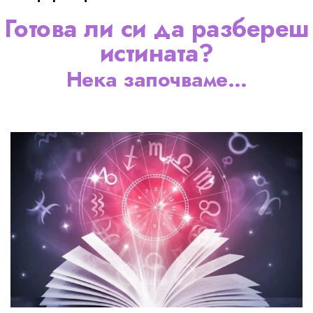
Готова ли си да разбереш
истината?
Нека започваме…