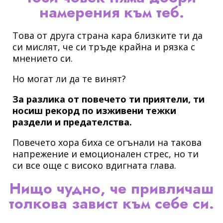
намерения към теб.
Това от друга страна кара близките ти да
си мислят, че си тръде крайна и рязка с
мнението си.
Но могат ли да те винят?
За разлика от повечето ти приятели, ти
носиш рекорд по изживени тежки
раздели и предателства.
Повечето хора биха се огънали на такова
напрежение и емоционален стрес, но ти
си все още с високо вдигната глава.
Нищо чудно, че привличаш
толкова завист към себе си.