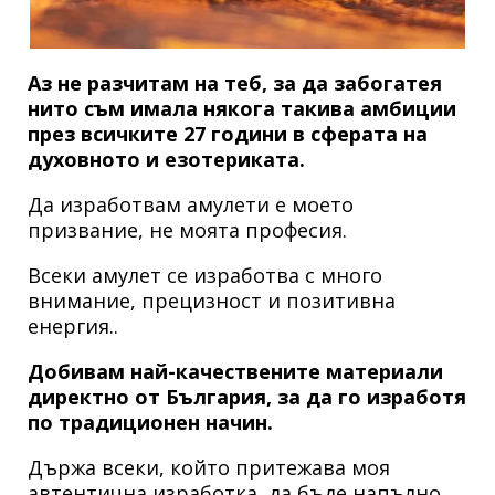
Аз не разчитам на теб, за да забогатея
нито съм имала някога такива амбиции
през всичките 27 години в сферата на
духовното и езотериката.
Да изработвам амулети е моето
призвание, не моята професия.
Всеки амулет се изработва с много
внимание, прецизност и позитивна
енергия..
Добивам най-качествените материали
директно от България, за да го изработя
по традиционен начин.
Държа всеки, който притежава моя
автентична изработка, да бъде напълно