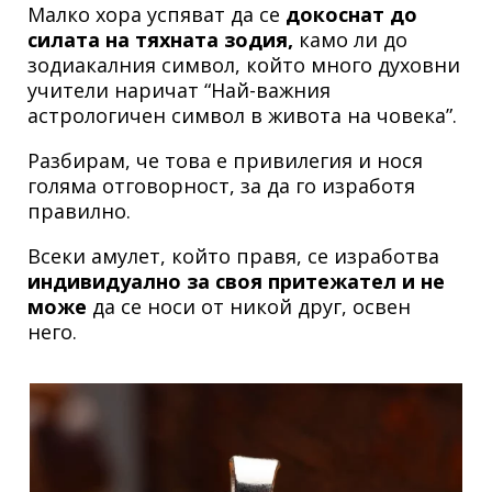
Малко хора успяват да се
докоснат до
силата на тяхната зодия,
камо ли до
зодиакалния символ, който много духовни
учители наричат “Най-важния
астрологичен символ в живота на човека”.
Разбирам, че това е привилегия и нося
голяма отговорност, за да го изработя
правилно.
Всеки амулет, който правя, се изработва
индивидуално за своя притежател и не
може
да се носи от никой друг, освен
него.