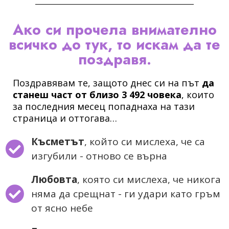
Ако си прочела внимателно
всичко до тук, то искам да те
поздравя.
Поздравявам те, защото днес си на път
да
станеш част от близо 3 492 човека
, които
за последния месец попаднаха на тази
страница и оттогава…
Късметът
, който си мислеха, че са
изгубили - отново се върна
Любовта
, която си мислеха, че никога
няма да срещнат - ги удари като гръм
от ясно небе