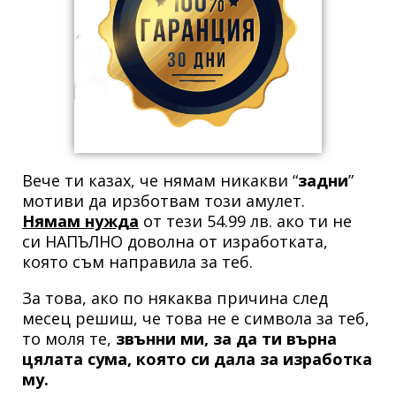
Вече ти казах, че нямам никакви “
задни
”
мотиви да ирзботвам този амулет.
Нямам нужда
от тези 54.99 лв. ако ти не
си НАПЪЛНО доволна от изработката,
която съм направила за теб.
За това, ако по някаква причина след
месец решиш, че това не е символа за теб,
то моля те,
звънни ми, за да ти върна
цялата сума, която си дала за изработка
му.