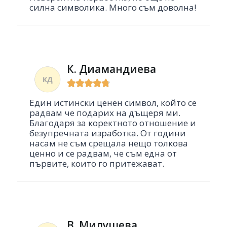
силна символика. Много съм доволна!
К. Диамандиева





Един истински ценен символ, който се
радвам че подарих на дъщеря ми.
Благодаря за коректното отношение и
безупречната изработка. От години
насам не съм срещала нещо толкова
ценно и се радвам, че съм една от
първите, които го притежават.
В. Милушева