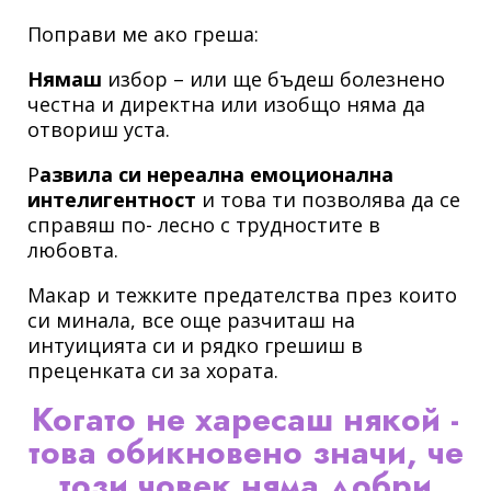
Поправи ме ако греша:
Нямаш
избор – или ще бъдеш болезнено
честна и директна или изобщо няма да
отвориш уста.
Р
азвила си нереална емоционална
интелигентност
и това ти позволява да се
справяш по- лесно с трудностите в
любовта.
Макар и тежките предателства през които
си минала, все още разчиташ на
интуицията си и рядко грешиш в
преценката си за хората.
Когато не харесаш някой -
това обикновено значи, че
този човек няма добри