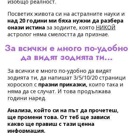
изобщо реалност.
Посветих живота си на астралните науки и
над 20 години ми бяха нужни да разбера
онази истина
за зодиите, която
НИКОЙ
астролог няма смелостта да признае.
За всички е много по-удобно
да видят зодията ти...
За всички е много по-удобно да видят
зодията ти, да напишат 3/5/10/20 страници
хороскоп с
празни приказки,
които така и
няма да се случат. И това продължава
години наред.
Анализа, който си на път да прочетеш,
ще промени това. От теб ще зависи
какво ще правиш с тази ценна
информация.