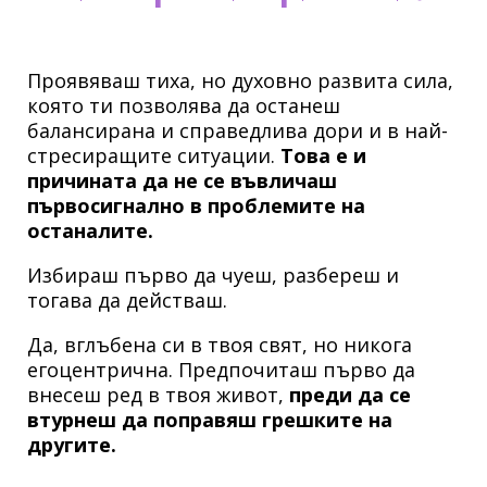
Проявяваш тиха, но духовно развита сила,
която ти позволява да останеш
балансирана и справедлива дори и в най-
стресиращите ситуации.
Това е и
причината да не се въвличаш
първосигнално в проблемите на
останалите.
Избираш първо да чуеш, разбереш и
тогава да действаш.
Да, вглъбена си в твоя свят, но никога
егоцентрична. Предпочиташ първо да
внесеш ред в твоя живот,
преди да се
втурнеш да поправяш грешките на
другите.