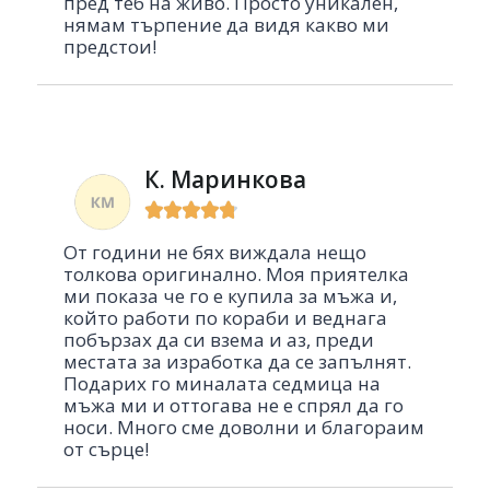
пред теб на живо. Просто уникален,
нямам търпение да видя какво ми
предстои!
К. Маринкова





От години не бях виждала нещо
толкова оригинално. Моя приятелка
ми показа че го е купила за мъжа и,
който работи по кораби и веднага
побързах да си взема и аз, преди
местата за изработка да се запълнят.
Подарих го миналата седмица на
мъжа ми и оттогава не е спрял да го
носи. Много сме доволни и благораим
от сърце!