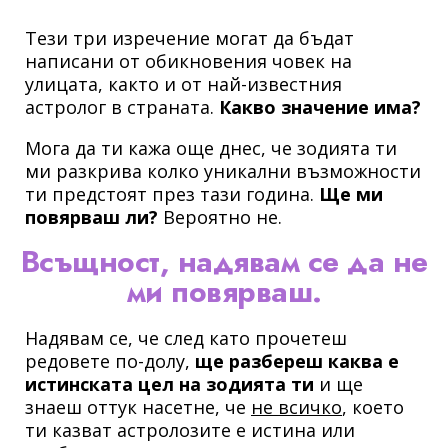
Тези три изречение могат да бъдат
написани от обикновения човек на
улицата, както и от най-известния
астролог в страната.
Какво значение има?
Мога да ти кажа още днес, че зодията ти
ми разкрива колко уникални възможности
ти предстоят през тази година.
Ще ми
повярваш ли?
Вероятно не.
Всъщност, надявам се да не
ми повярваш.
Надявам се, че след като прочетеш
редовете по-долу,
ще разбереш каква е
истинската цел на зодията ти
и ще
знаеш оттук насетне, че
не всичко
, което
ти казват астролозите е истина или