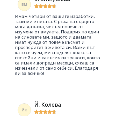





Имам четири от вашите изработки,
тази ми е петата. С ръка на сърцето
мога да кажа, че съм повече от
изумена от амулета. Подарих по един
на синовете ми, защото и двамата
имат нужда от повече късмет и
просперитет в живота си. Всеки път
като се чуем, ми споделят колко са
спокойни и как всички тревоги, които
са имали допреди месеци, сякаш са
изчезнали от само себе си. Благодаря
ви за всичко!
Й. Колева




