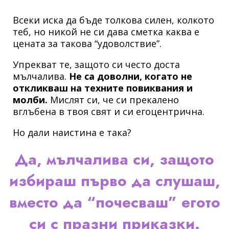
Всеки иска да бъде толкова силен, колкото
теб, но никой не си дава сметка каква е
цената за такова “удоволствие”.
Упрекват те, защото си често доста
мълчалива.
Не са доволни, когато не
откликваш на техните повиквания и
молби.
Мислят си, че си прекалено
вглъбена в твоя свят и си егоцентрична.
Но дали наистина е така?
Да, мълчалива си, защото
избираш първо да слушаш,
вместо да “почесваш” егото
си с празни приказки.