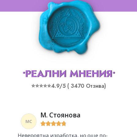
•РЕАЛНИ МНЕНИЯ•
⭐⭐⭐⭐⭐4.9/5 ( 3470 Отзива)
М. Стоянова





Невероятна изработка, но още по-