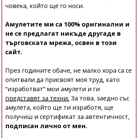
човека, който ще го носи.
Амулетите ми са 100% оригинални и
не се предлагат никъде другаде в
търговската мрежа, освен в този
сайт.
През годините обаче, не малко хора са се
опитвали да присвоят моя труд, като
“изработват” мои амулети и ги
представят за техни.
За това, заедно със
амулета, който ще ти изработя, ще
получиш и сертификат за автентичност,
подписан лично от мен.