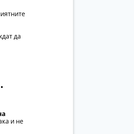
риятните
дат да
.
на
ака и не