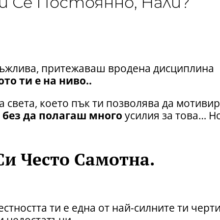
Ти Се Постоянно, Нали?
дръжлива, притежаваш вродена дисциплина
то ти е на ниво..
 света, което пък ти позволява да мотиви
 без да полагаш много
усилия за това… Но
Си Често Самотна.
стността ти е една от най-силните ти черт