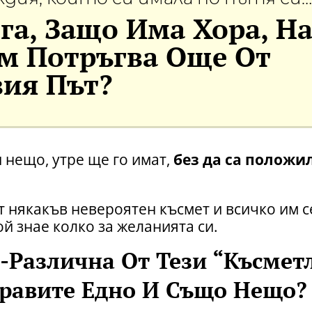
га, Защо Има Хора, Н
м Потръгва Още От
ия Път?
и нещо, утре ще го имат,
без да са положи
т някакъв невероятен късмет и всичко им с
ой знае колко за желанията си.
-Различна От Тези “късметл
Правите Едно И Също Нещо?