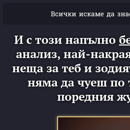
Всички искаме да зн
И с този напълно
б
анализ, най-накра
неща за теб и зодия
няма да чуеш по 
поредния жу