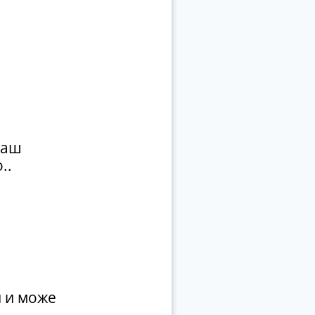
раш
..
и и може