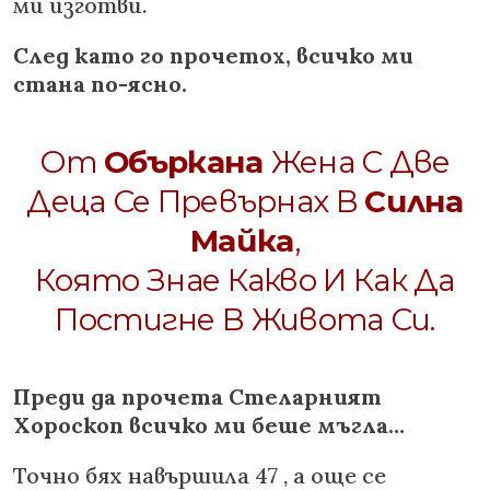
ми изготви.
След като го прочетох, всичко ми
стана по-ясно.
От
Объркана
Жена С Две
Деца Се Превърнах В
Силна
Майка
,
Която Знае Какво И Как Да
Постигне В Живота Си.
Преди да прочета Стеларният
Хороскоп всичко ми беше мъгла…
Точно бях навършила 47 , а още се