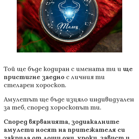
Той ще бъде кодиран с имената ти и
ще
пристигне заедно
с личния ти
стеларен хороскоп.
Амулетът ще бъде изцяло индивидуален
за теб, според хороскопът ти.
Според вярванията, зодиакалните
амулети носят на притежателя си
закрила от лоши очи, уроки, завист и