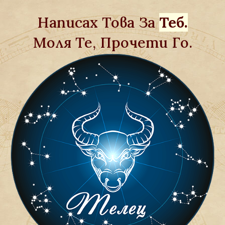
Написах Това За
Теб.
Моля Те, Прочети Го.