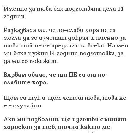
Именно за това бях подготвяна цели 14
години.
Разказваха ми, че по-слаби хора не са
могли да го изчетат докрая и именно за
това той не се предлага на всеки. На мен
ми бяха нужни 14 години подготовка, за
да ми го покажат.
Вярвам обаче, че ти НЕ си от по-
слабите хора.
Щом си тук и щом четеш това, това не
е е случайно.
Ако ми позволиш, ще изготвя същият
хороскоп за теб, точно както ме