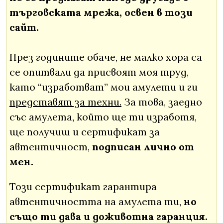
търговската мрежа, освен в този
сайт.
През годините обаче, не малко хора са
се опитвали да присвоят моя труд,
като “изработват” мои амулети и ги
представят за техни.
За това, заедно
със амулета, който ще ти изработя,
ще получиш и сертификат за
автентичност,
подписан лично от
мен.
Този сертификат гарантира
автентичността на амулета ти,
но
също ти дава и доживотна гаранция.