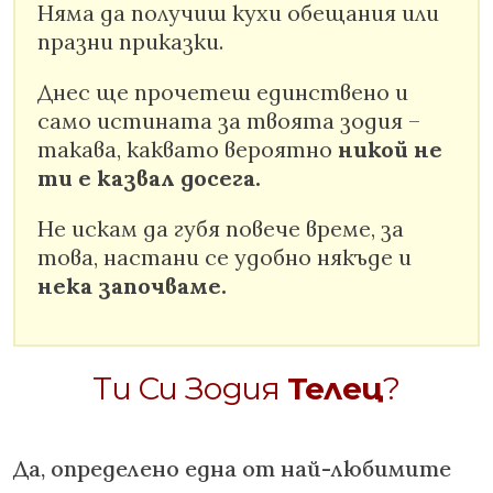
Няма да получиш кухи обещания или
празни приказки.
Днес ще прочетеш единствено и
само истината за твоята зодия –
такава, каквато вероятно
никой не
ти е казвал досега.
Не искам да губя повече време, за
това, настани се удобно някъде и
нека започваме.
Ти Си Зодия
Телец
?
Да, определено една от най-любимите