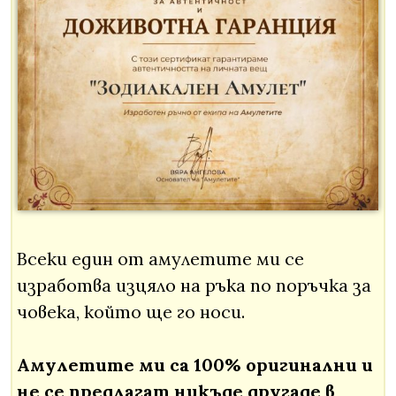
Всеки един от амулетите ми се
изработва изцяло на ръка по поръчка за
човека, който ще го носи.
Амулетите ми са 100% оригинални и
не се предлагат никъде другаде в