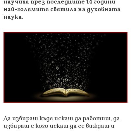
научиха през последните 14 години
най-големите светила на духовната
наука.
Да избираш къде искаш да работиш, да
избираш с кого искаш да се виждаш и