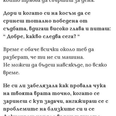
Дори и когато си на косъм да се
сринеш тотално победена от
съдбата, вдигаш високо глава и питаш:
“ Добре, какво следва сега? “
Време е обаче всички около теб да
разберат, че ти не си машина.
Не можеш да бъдеш навсякъде, по всяко
време.
Не си ли забелязала как провала чука
на твоята врата точно, когато се
заринеш с куп задачи, ангажираш се с
проблемите на близките си и се