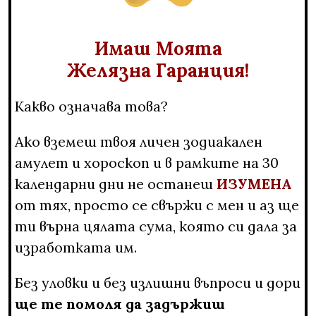
Имаш Моята
Желязна Гаранция!
Какво означава това?
Ако вземеш твоя личен зодиакален
амулет и хороскоп и в рамките на 30
календарни дни не останеш
ИЗУМЕНА
от тях, просто се свържи с мен и аз ще
ти върна цялата сума, която си дала за
изработката им.
Без уловки и без излишни въпроси и дори
ще те помоля да задържиш