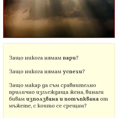
Защо никога нямам
пари
?
Защо никога нямам
успехи
?
Защо макар да съм сравнително
прилично изглеждаща жена, винаги
бивам
използвана и потъпквана
от
мъжете, с които се срещам?