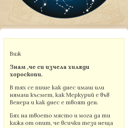
Виж
Знам ,че си изчела хиляди
хороскопи.
В тях се пише как днес имаш или
нямаш късмет, как Меркурий е във
Венера и как днес е твоят ден.
Бях на твоето място и мога да ти
кажа от опит, че всички тези неща