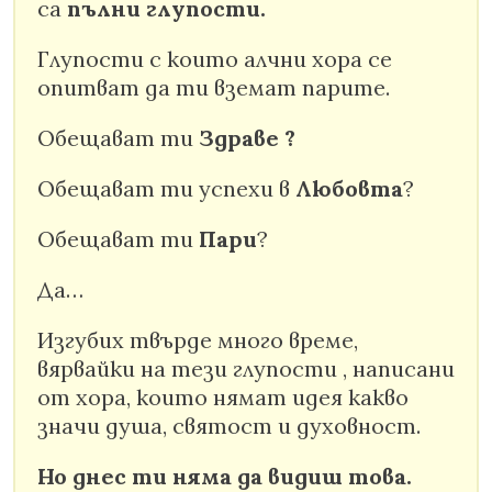
са
пълни глупости.
Глупости с които алчни хора се
опитват да ти вземат парите.
Обещават ти
Здраве ?
Обещават ти успехи в
Любовта
?
Обещават ти
Пари
?
Да…
Изгубих твърде много време,
вярвайки на тези глупости , написани
от хора, които нямат идея какво
значи душа, святост и духовност.
Но днес ти няма да видиш това.