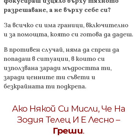
фокусираш изцяло върху тяхното
разрешаване, а не върху себе си?
За всичко си има граници, включително
и за помощта, която си готова да дадеш.
В противен случай, няма да спреш да
попадаш в ситуации, в които си
използвана заради мъдростта ти,
заради ценните ти съвети и
безкрайната ти подкрепа.
Ако Някой Си Мисли, Че На
Зодия Телец И Е Лесно –
Греши
.