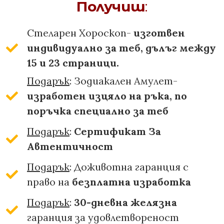
Получиш
:
Стеларен Хороскоп-
изготвен
индивидуално за теб, дълъг между
15 и 23 страници.
Подарък
: Зодиакален Амулет-
изработен изцяло на ръка, по
поръчка специално за теб
Подарък
:
Сертификат За
Автентичност
Подарък
: Доживотна гаранция с
право на
безплатна изработка
Подарък
:
30-дневна желязна
гаранция за удовлетвореност