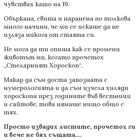
чувствах като на 19.
Объркана, свита и наранена по толкова
много начини, че ми се искаше да не
изляза никога от стаята си.
Не мога да ти опиша как се промени
животът ми, когато прочетох
„Стеларният Хороскоп“.
Макар да съм доста запозната с
нумерологията и да съм изчела хиляди
хороскопи през годините във вестници
и сайтове, това нямаше нищо общо с
тях.
Просто извадих листите, прочетох ги
и вече не бях същата….