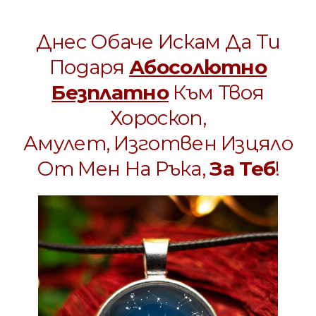
Днес Обаче Искам Да Ти
Подаря
Абосолютно
Безплатно
Към Твоя
Хороскоп,
Амулет, Изготвен Изцяло
От Мен На Ръка,
За Теб
!