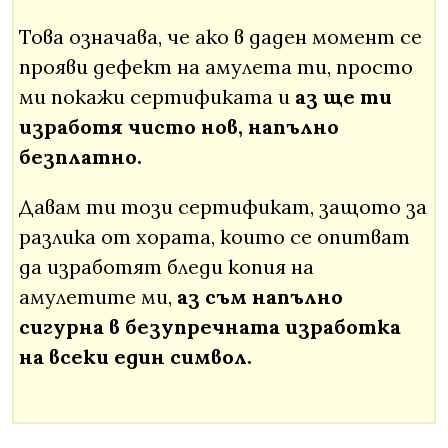
Това означава, че ако в даден момент се
прояви дефект на амулета ти, просто
ми покажи сертификата и
аз ще ти
изработя чисто нов, напълно
безплатно.
Давам ти този сертификат, защото за
разлика от хората, които се опитват
да изработят бледи копия на
амулетите ми,
аз съм напълно
сигурна в безупречната изработка
на всеки един символ.