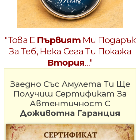
"Това Е
Първият
Ми Подарък
За Теб, Нека Сега Ти Покажа
Втория
…"
Заедно Със Амулета Ти Ще
Получиш Сертификат За
Автентичност С
Доживотна Гаранция