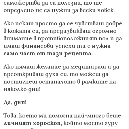
саможертва да са полезни, то те
опредлено не са нужни за всеки човек.
Ако искаш просто да се чувстваш добре
в кожата си, да предизвикваш огромно
внимание в противоположният пол и да
имаш финансови успехи ти е нужна
само част от тази рецепта.
Ако нямаш желание да медитираш и да
преоткриваш духа си, то можеш да
постигнеш останалото в рамките на
няколко дни!
Да, дни!
Това, което ми помогна най-много беше
личният хороскоп
, който моeто гуру