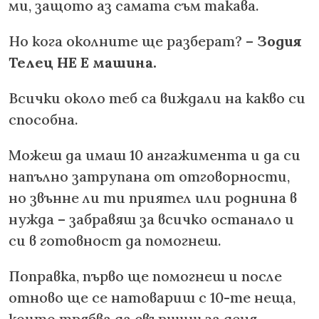
ми, защото аз самата съм такава.
Но кога околните ще разберат? –
Зодия
Телец НЕ Е машина.
Всички около теб са виждали на какво си
способна.
Можеш да имаш 10 ангажимента и да си
напълно затрупана от отговорности,
но звънне ли ти приятел или роднина в
нужда – забравяш за всичко останало и
си в готовност да помогнеш.
Поправка, първо ще помогнеш и после
отново ще се натовариш с 10-те неща,
които трябва да свършиш за деня.