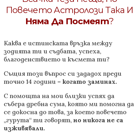
Повечето Астролози Така И
Няма Да Посмеят
?
Каква е истинската връзка между
зодията ти и съдбата, успеха,
благоденствието и късмета ти?
Същия този въпрос си зададох преди
точно 14 години –
когато заминах.
С помощта на мои близки успях да
събера дребна сума, която ми помогна да
се докосна до това, за което повечето
„гурута“ ти говорят,
но никога не са
изживявали.