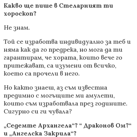
Какво ще пише в Стеларният ти
хороскоп?
Не знам.
Той се изработва индивидуално за теб и
няма как да го предрека, но мога да ти
гарантирам, че хората, които вече го
притежават, са изумени от всичко,
което са прочели в него.
Но както знаеш, аз съм известна
предимно с могъщите ми амулети,
които съм изработвала през годините.
Сигурно си ги чувала?
„Седемте Архангела“? “ Драконов Ом?“
и „Ангелска Закрила“?