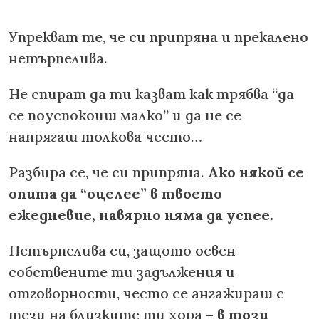
Упрекват те, че си припряна и прекалено
нетърпелива.
Не спират да ти казват как трябва “да
се поуспокоиш малко” и да не се
напрягаш толкова често…
Разбира се, че си припряна.
Ако някой се
опита да “оцелее” в твоето
ежедневие, навярно няма да успее.
Нетърпелива си, защото освен
собствените ти задължения и
отговорности, често се ангажираш с
тези на близките ти хора –
в този