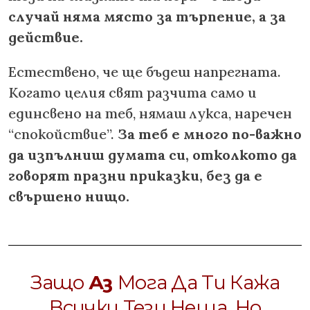
случай няма място за търпение, а за
действие.
Естествено, че ще бъдеш напрегната.
Когато целия свят разчита само и
единсвено на теб, нямаш лукса, наречен
“спокойствие”.
За теб е много по-важно
да изпълниш думата си, отколкото да
говорят празни приказки, без да е
свършено нищо.
Защо
Аз
Мога Да Ти Кажа
Всички Тези Неща, Но