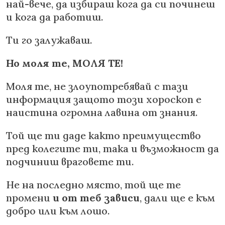
най-вече, да избираш кога да си починеш
и кога да работиш.
Ти го залужаваш.
Но моля те, МОЛЯ ТЕ!
Моля те, не злоупотребявай с тази
информация защото този хороскоп е
наистина огромна лавина от знания.
Той ще ти даде както преимущество
пред колегите ти, така и възможност да
подчиниш враговете ти.
Не на последно място, той ще те
промени
и от теб зависи
, дали ще е към
добро или към лошо.