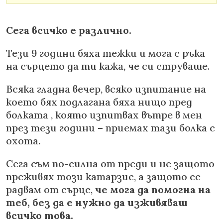
Сега всичко е различно.
Тези 9 години бяха тежки и мога с ръка
на сърцето да ти кажа, че си струваше.
Всяка гладна вечер, всяко изпитание на
което бях подлагана бяха нищо пред
болката , която изпитвах вътре в мен
през тези години – приемах тази болка с
охота.
Сега съм по-силна от преди и не защото
преживях този катарзис, а защото се
радвам от сърце,
че мога да помогна на
теб, без да е нужно да изживяваш
всичко това.