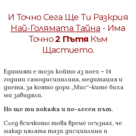
И Точно Сега Ще Ти Разкрия
Най-Голямата Тайна
- Има
Точно
2 Пътя
Към
Щастието.
Единият е този който аз поех – 14
години самодисциплина, медитация и
диета, за която дори „Мис“-ките биха
ми завидяли.
Но ще ти покажа и по-лесен път.
След всичкото това време осъзнах, че
макар цялата тази дисциплина и