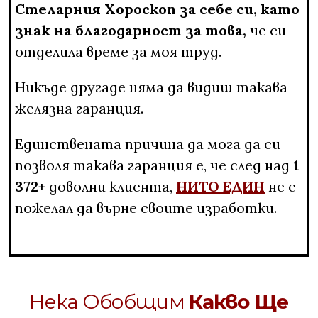
Стеларния Хороскоп за себе си, като
знак на благодарност за това,
че си
отделила време за моя труд.
Никъде другаде няма да видиш такава
желязна гаранция.
Единствената причина да мога да си
позволя такава гаранция е, че след над
1
372+
доволни клиента,
НИТО ЕДИН
не е
пожелал да върне своите изработки.
Нека Обобщим
Какво Ще