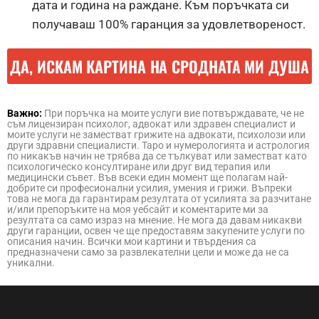
дата и година на раждане. Към поръчката си
получаваш 100% гаранция за удовлетвореност.
ДА, ИСКАМ КАРТИНА НА СРОДНАТА МИ ДУША
Важно:
При поръчка на моите услуги вие потвърждавате, че не
съм лицензиран психолог, адвокат или здравен специалист и
моите услуги не заместват грижите на адвокати, психолози или
други здравни специалисти. Таро и нумерологията и астрология
по никакъв начин не трябва да се тълкуват или заместват като
психологическо консултиране или друг вид терапия или
медицински съвет. Във всеки един момент ще полагам най-
добрите си професионални усилия, умения и грижи. Въпреки
това не мога да гарантирам резултата от усилията за разчитане
и/или препоръките на моя уебсайт и коментарите ми за
резултата са само израз на мнение. Не мога да давам никакви
други гаранции, освен че ще предоставям закупените услуги по
описания начин. Всички мои картини и твърдения са
предназначени само за развлекателни цели и може да не са
уникални.