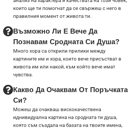
анализ на характера и качествата на този човек,
които ще ти помогнат да се свържеш с него в
правилния момент от живота ти.
Възможно Ли Е Вече Да
Познавам Сродната Си Душа?
Много хора са открили прилики между
картините им и хора, които вече присъстват в
живота им или накой, към който вече имат
чувства.
Какво Да Очаквам От Поръчката
Си?
Можеш да очакваш вискокачествена
иднивидуална картина на сродната ти душа,
която съм създала на базата на твоите имена,