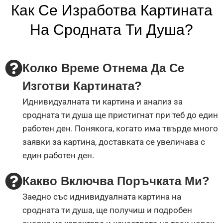
Как Се Изработва Картината
На Сродната Ти Душа?
Колко Време Отнема Да Се
Изготви Картината?
Иднивидуалната ти картина и анализ за
сродната ти душа ще пристигнат при теб до един
работен ден. Понякога, когато има твърде много
заявки за картина, доставката се увеличава с
един работен ден.
Какво Включва Поръчката Ми?
Заедно със иднивидуалната картина на
сродната ти душа, ще получиш и подробен